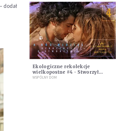
 – dodał
Ekologiczne rekolekcje
wielkopostne #4 - Stworzył
mężczyznę i niewiastę
WSPÓLNY DOM