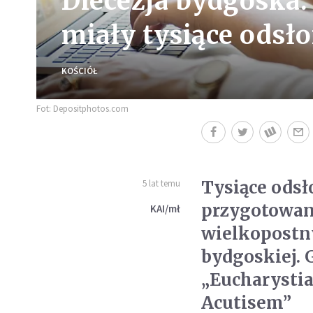
Diecezja bydgoska:
miały tysiące odsł
KOŚCIÓŁ
Fot: Depositphotos.com
Tysiące odsł
5 lat temu
przygotowan
KAI/mł
wielkopostny
bydgoskiej. 
„Eucharystia 
Acutisem”