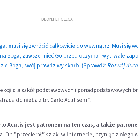
DEON.PL POLECA
ga, musi się zwrócić całkowicie do wewnątrz. Musi się w
a Boga, zawsze mieć Go przed oczyma i wytrwale zap
dzie Boga, swój prawdziwy skarb. (Sprawdź:
Rozwój duc
ekcji dla szkół podstawowych i ponadpodstawowych br
trada do nieba z bł. Carlo Acutisem”.
arlo Acutis jest patronem na ten czas, a także patron
a
. On "przecierał” szlaki w Internecie, czyniąc z niego w