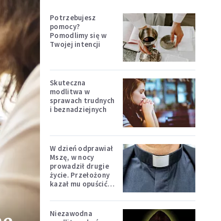
Potrzebujesz
pomocy?
Pomodlimy się w
Twojej intencji
Skuteczna
modlitwa w
sprawach trudnych
i beznadziejnych
W dzień odprawiał
Mszę, w nocy
prowadził drugie
życie. Przełożony
kazał mu opuścić
zakon
Niezawodna