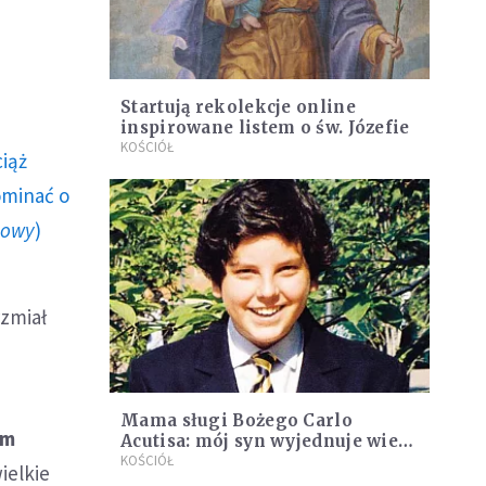
Startują rekolekcje online
inspirowane listem o św. Józefie
KOŚCIÓŁ
ciąż
ominać o
howy
)
zmiał
Mama sługi Bożego Carlo
em
Acutisa: mój syn wyjednuje wiele
łask
KOŚCIÓŁ
ielkie