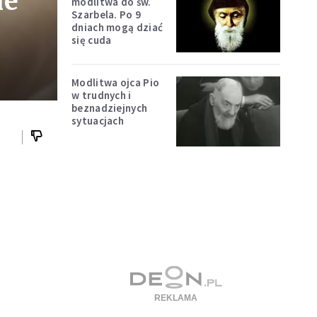
ne
modlitwa do św.
Szarbela. Po 9
dniach mogą dziać
się cuda
Modlitwa ojca Pio
w trudnych i
beznadziejnych
sytuacjach