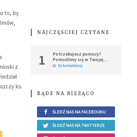
o to, by
filmów,
NAJCZĘŚCIEJ CZYTANE
Potrzebujesz pomocy?
1
a
Pomodlimy się w Twojej
intencji
62 komentarzy
ioski z
iedział
oszczy ks.
BĄDŹ NA BIEŻĄCO
ŚLEDŹ NAS NA FACEBOOKU
ŚLEDŹ NAS NA TWITTERZE