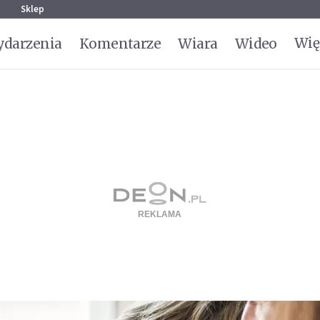
g
Sklep
Wię
darzenia
Komentarze
Wiara
Wideo