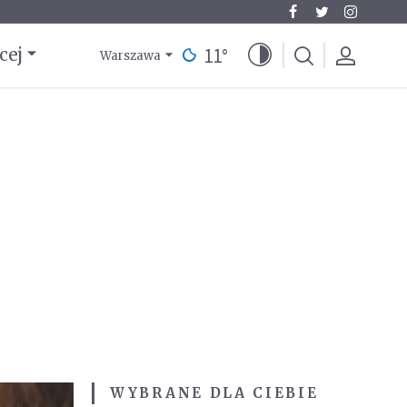
11
°
cej
Warszawa
WYBRANE DLA CIEBIE