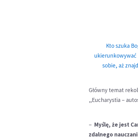
Kto szuka Bo
ukierunkowywać n
sobie, aż znaj
Główny temat rekol
„Eucharystia – autos
–
Myślę, że jest C
zdalnego nauczani