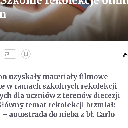
 Szkolne rekolekcje onli
on
on uzyskały materiały filmowe
e w ramach szkolnych rekolekcji
ch dla uczniów z terenów diecezji
Główny temat rekolekcji brzmiał:
– autostrada do nieba z bł. Carlo