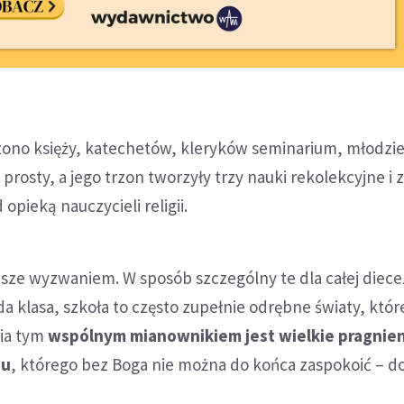
ono księży, katechetów, kleryków seminarium, młodzież
rosty, a jego trzon tworzyły trzy nauki rekolekcyjne i z
opieką nauczycieli religii.
sze wyzwaniem. W sposób szczególny te dla całej diecez
da klasa, szkoła to często zupełnie odrębne światy, któr
nia tym
wspólnym mianownikiem jest wielkie pragnie
su
, którego bez Boga nie można do końca zaspokoić – do