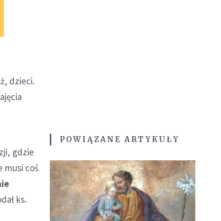
, dzieci.
ajęcia
POWIĄZANE ARTYKUŁY
ji, gdzie
e musi coś
nie
dał ks.