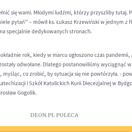
łnić się wami. Młodymi ludźmi, którzy przyszliby tutaj. P
iele pytań” – mówił ks. Łukasz Krzewiński w jednym z 
na specjalnie dedykowanych stronach.
okładnie rok, kiedy w marcu ogłoszono czas pandemii, 
 zostały odwołane. Dlatego postanowiliśmy wyciągnąć wn
 myśląc, co zrobić, by sytuacja się nie powtórzyła. - pow
techizacji i Szkół Katolickich Kurii Diecezjalnej w Bydg
irosław Gogolik.
DEON.PL POLECA