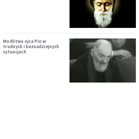
Modlitwa ojca Pio w
trudnych i beznadziejnych
sytuacjach