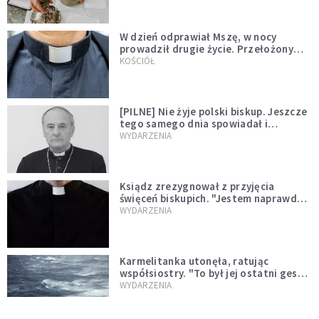
W dzień odprawiał Mszę, w nocy
prowadził drugie życie. Przełożony
kazał mu opuścić zakon
KOŚCIÓŁ
[PILNE] Nie żyje polski biskup. Jeszcze
tego samego dnia spowiadał i
sprawował Mszę świętą
WYDARZENIA
Ksiądz zrezygnował z przyjęcia
święceń biskupich. "Jestem naprawdę
niegodny"
WYDARZENIA
Karmelitanka utonęła, ratując
współsiostry. "To był jej ostatni gest
miłości"
WYDARZENIA