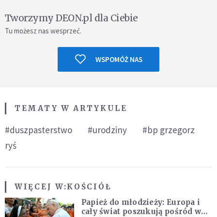
Tworzymy DEON.pl dla Ciebie
Tu możesz nas wesprzeć.
WSPOMÓŻ NAS
TEMATY W ARTYKULE
#duszpasterstwo
#urodziny
#bp grzegorz
ryś
WIĘCEJ W:
KOŚCIÓŁ
Papież do młodzieży: Europa i
cały świat poszukują pośród was