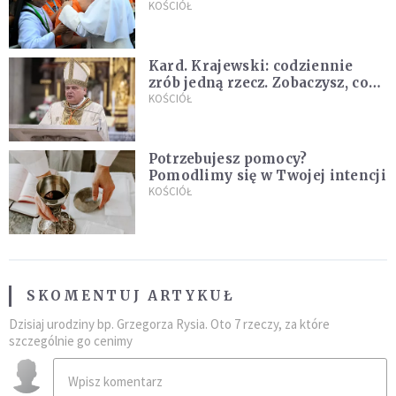
nowych świętych
KOŚCIÓŁ
Kard. Krajewski: codziennie
zrób jedną rzecz. Zobaczysz, co
stanie się z twoim życiem
KOŚCIÓŁ
Potrzebujesz pomocy?
Pomodlimy się w Twojej intencji
KOŚCIÓŁ
SKOMENTUJ ARTYKUŁ
Dzisiaj urodziny bp. Grzegorza Rysia. Oto 7 rzeczy, za które
szczególnie go cenimy