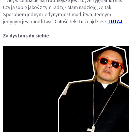
"Nie, w celibacie najtrudniejsze jest to, że żyję samotnie.
Czy ja sobie jakoś z tym radzę? Mam nadzieję, że tak.
Sposobem jednym jedynym jest modlitwa. Jednym
jedynym jest modlitwa". Całość tekstu znajdziesz
TUTAJ
.
Za dystans do siebie