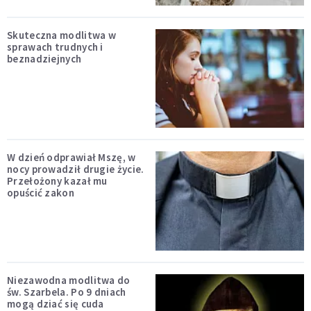
Skuteczna modlitwa w
sprawach trudnych i
beznadziejnych
W dzień odprawiał Mszę, w
nocy prowadził drugie życie.
Przełożony kazał mu
opuścić zakon
Niezawodna modlitwa do
św. Szarbela. Po 9 dniach
mogą dziać się cuda