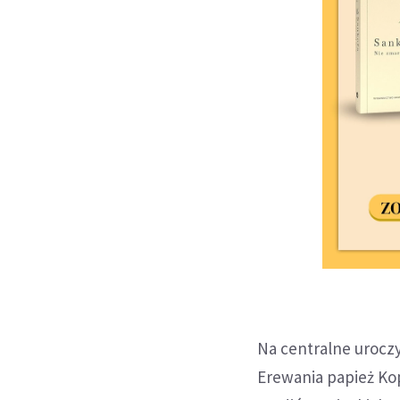
Na centralne urocz
Erewania papież Kop