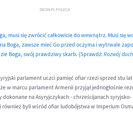
DEON.PL POLECA
ga, musi się zwrócić całkowicie do wewnątrz. Musi się w
a Boga, zawsze mieć Go przed oczyma i wytrwale zap
dzie Boga, swój prawdziwy skarb. (Sprawdź:
Rozwój duc
yryjski parlament uczci pamięć ofiar rzezi sprzed stu la
że w marcu parlament Armenii przyjął jednogłośnie rez
 dokonane na Asyryjczykach - chrześcijanach syryjsko-
 również byli wśród ofiar ludobójstwa w Imperium Os