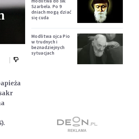
modlitwa do św.
Szarbela. Po 9
n
dniach mogą dziać
się cuda
Modlitwa ojca Pio
w trudnych i
beznadziejnych
sytuacjach
papieża
sakr
na
).