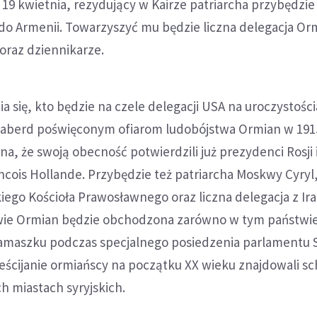
19 kwietnia, rezydujący w Kairze patriarcha przybędzie
do Armenii. Towarzyszyć mu będzie liczna delegacja Or
 oraz dziennikarze.
ia się, kto będzie na czele delegacji USA na uroczystośc
kaberd poświęconym ofiarom ludobójstwa Ormian w 191
a, że swoją obecność potwierdzili już prezydenci Rosji i
ancois Hollande. Przybędzie też patriarcha Moskwy Cyryl
iego Kościoła Prawosławnego oraz liczna delegacja z Ira
wie Ormian będzie obchodzona zarówno w tym państwi
Damaszku podczas specjalnego posiedzenia parlamentu Sy
eścijanie ormiańscy na początku XX wieku znajdowali sc
h miastach syryjskich.