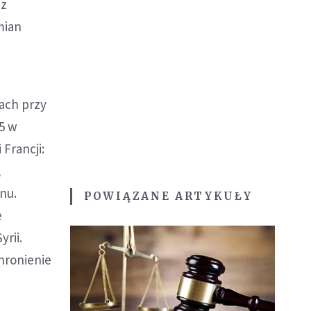
 z
mian
iach przy
5 w
 Francji:
,
nu.
POWIĄZANE ARTYKUŁY
e
rii.
hronienie