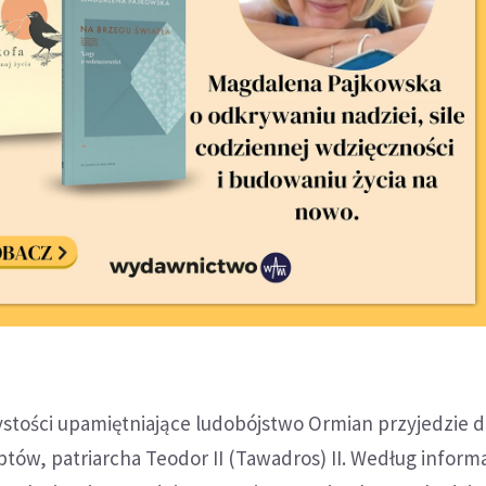
ystości upamiętniające ludobójstwo Ormian przyjedzie 
tów, patriarcha Teodor II (Tawadros) II. Według informa