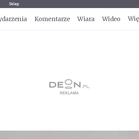
g
Sklep
Wię
darzenia
Komentarze
Wiara
Wideo