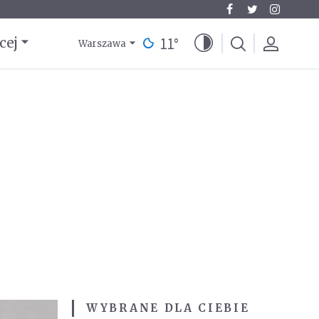
11
°
cej
Warszawa
WYBRANE DLA CIEBIE