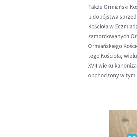
Także Ormiański Kośc
ludobójstwa sprzed 
Kościoła w Eczmiadz
zamordowanych Orm
Ormiańskiego Kościo
tego Kościoła, wiel
XVII wieku kanoniza
obchodzony w tym K