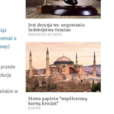
Jest decyzja ws. negowania
ciąż
ludobójstwa Ormian
WIADOMOŚCI ZE ŚWIATA
ominać o
howy
)
t przede
olucję
mańskim w
Słowa papieża "współczesną
barwą krucjat"
KOŚCIÓŁ