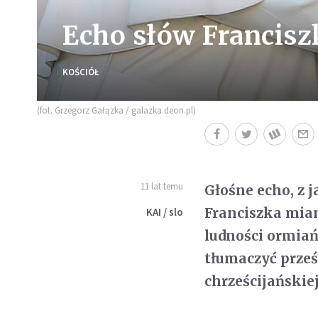
Echo słów Francisz
KOŚCIÓŁ
(fot. Grzegorz Gałązka / galazka.deon.pl)
11 lat temu
Głośne echo, z 
Franciszka mia
KAI / slo
ludności ormiań
tłumaczyć prze
chrześcijańskie