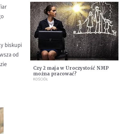
iar
go
y biskupi
rwsza od
zie
Czy 2 maja w Uroczystość NMP
można pracować?
KOŚCIÓŁ