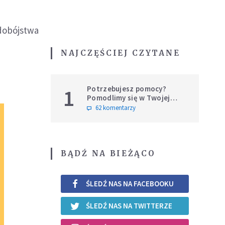
udobójstwa
NAJCZĘŚCIEJ CZYTANE
Potrzebujesz pomocy?
1
Pomodlimy się w Twojej
intencji
62 komentarzy
BĄDŹ NA BIEŻĄCO
ŚLEDŹ NAS NA FACEBOOKU
ŚLEDŹ NAS NA TWITTERZE