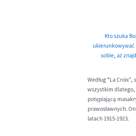
Kto szuka Bo
ukierunkowywać n
sobie, aż znaj
Według “La Croix", s
wszystkim dlatego, 
potępiającą masakry
prawosławnych. Oni
latach 1915-1923.