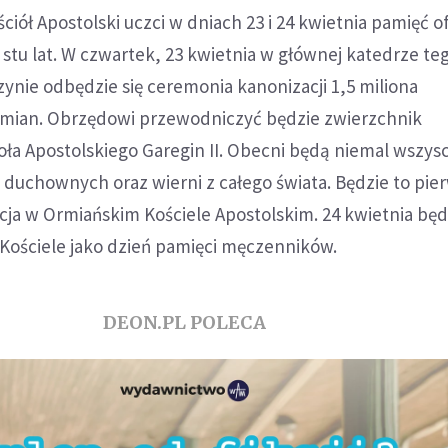
iół Apostolski uczci w dniach 23 i 24 kwietnia pamięć of
stu lat. W czwartek, 23 kwietnia w głównej katedrze te
ynie odbędzie się ceremonia kanonizacji 1,5 miliona
ian. Obrzędowi przewodniczyć będzie zwierzchnik
ła Apostolskiego Garegin II. Obecni będą niemal wszysc
u duchownych oraz wierni z całego świata. Będzie to pie
cja w Ormiańskim Kościele Apostolskim. 24 kwietnia będ
ościele jako dzień pamięci męczenników.
DEON.PL POLECA