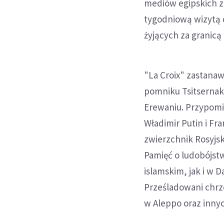
mediów egipskich z 
tygodniową wizytą 
żyjących za granicą
"La Croix" zastanaw
pomniku Tsitserna
Erewaniu. Przypomin
Władimir Putin i Fr
zwierzchnik Rosyjsk
Pamięć o ludobójst
islamskim, jak i w 
Prześladowani chrz
w Aleppo oraz innyc