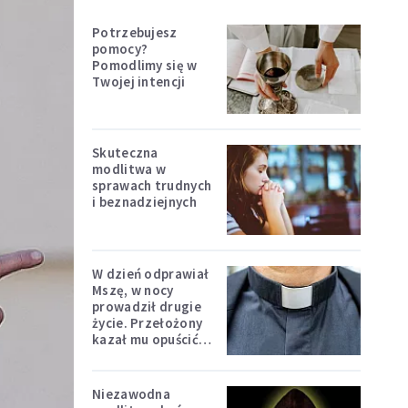
Potrzebujesz
pomocy?
Pomodlimy się w
Twojej intencji
Skuteczna
modlitwa w
sprawach trudnych
i beznadziejnych
W dzień odprawiał
Mszę, w nocy
prowadził drugie
życie. Przełożony
kazał mu opuścić
zakon
Niezawodna