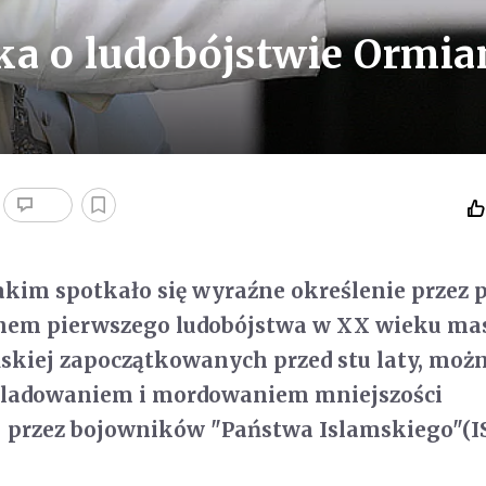
ka o ludobójstwie Ormia
jakim spotkało się wyraźne określenie przez 
nem pierwszego ludobójstwa w XX wieku ma
skiej zapoczątkowanych przed stu laty, moż
śladowaniem i mordowaniem mniejszości
j przez bojowników "Państwa Islamskiego"(IS