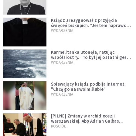
Ksiądz zrezygnował z przyjęcia
święceń biskupich. "Jestem naprawdę
niegodny"
WYDARZENIA
Karmelitanka utonęła, ratując
współsiostry. "To był jej ostatni gest
miłości"
WYDARZENIA
Śpiewający ksiądz podbija internet.
"Chcę go na swoim ślubie"
WYDARZENIA
[PILNE] Zmiany w archidiecezji
warszawskiej. Abp Adrian Galbas
wręczył dekrety nowym proboszczom
KOŚCIÓŁ