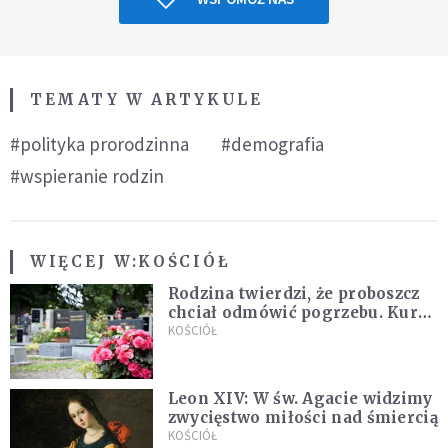
TEMATY W ARTYKULE
#polityka prorodzinna
#demografia
#wspieranie rodzin
WIĘCEJ W:
KOŚCIÓŁ
Rodzina twierdzi, że proboszcz
chciał odmówić pogrzebu. Kuria
zapowiada wyjaśnienia
KOŚCIÓŁ
Leon XIV: W św. Agacie widzimy
zwycięstwo miłości nad śmiercią
KOŚCIÓŁ