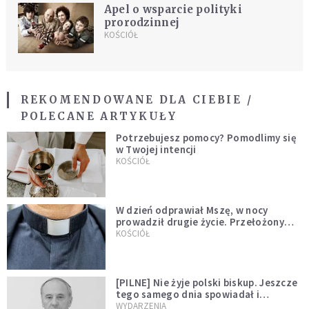
Apel o wsparcie polityki
prorodzinnej
KOŚCIÓŁ
REKOMENDOWANE DLA CIEBIE /
POLECANE ARTYKUŁY
Potrzebujesz pomocy? Pomodlimy się
w Twojej intencji
KOŚCIÓŁ
W dzień odprawiał Mszę, w nocy
prowadził drugie życie. Przełożony
kazał mu opuścić zakon
KOŚCIÓŁ
[PILNE] Nie żyje polski biskup. Jeszcze
tego samego dnia spowiadał i
sprawował Mszę świętą
WYDARZENIA