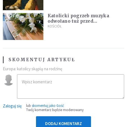
Katolicki pogrzeb muzyka
odwołano tuż przed
uroczystością. Powodem była
KOŚCIÓŁ
przynależność do masonerii
SKOMENTUJ ARTYKUŁ
Europa: katolicy skąpią na rodzinę
Zaloguj się
lub
skomentuj jako Gość
Twój komentarz będzie moderowany
DODAJ KOMENTARZ