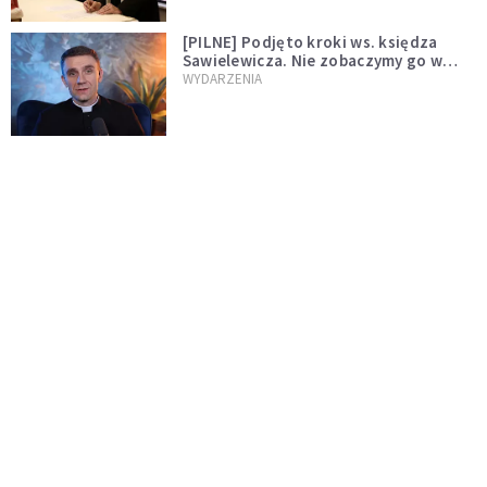
[PILNE] Podjęto kroki ws. księdza
Sawielewicza. Nie zobaczymy go w
mediach
WYDARZENIA