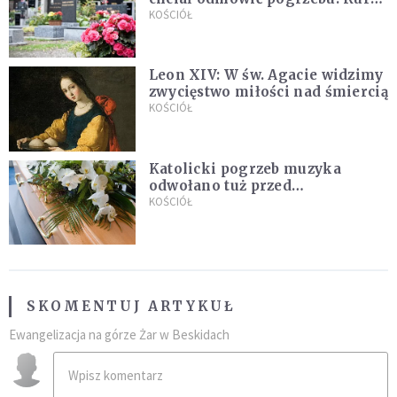
zapowiada wyjaśnienia
KOŚCIÓŁ
Leon XIV: W św. Agacie widzimy
zwycięstwo miłości nad śmiercią
KOŚCIÓŁ
Katolicki pogrzeb muzyka
odwołano tuż przed
uroczystością. Powodem była
KOŚCIÓŁ
przynależność do masonerii
SKOMENTUJ ARTYKUŁ
Ewangelizacja na górze Żar w Beskidach