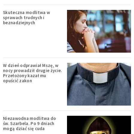
Skuteczna modlitwa w
sprawach trudnych i
beznadziejnych
W dzień odprawiał Mszę, w
nocy prowadził drugie życie.
Przełożony kazał mu
opuścić zakon
Niezawodna modlitwa do
św. Szarbela. Po 9 dniach
mogą dziać się cuda