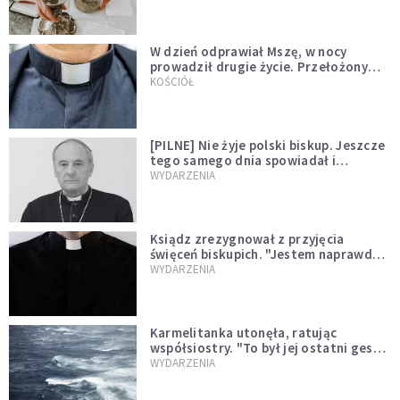
W dzień odprawiał Mszę, w nocy
prowadził drugie życie. Przełożony
kazał mu opuścić zakon
KOŚCIÓŁ
[PILNE] Nie żyje polski biskup. Jeszcze
tego samego dnia spowiadał i
sprawował Mszę świętą
WYDARZENIA
Ksiądz zrezygnował z przyjęcia
święceń biskupich. "Jestem naprawdę
niegodny"
WYDARZENIA
Karmelitanka utonęła, ratując
współsiostry. "To był jej ostatni gest
miłości"
WYDARZENIA