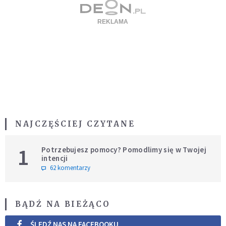
NAJCZĘŚCIEJ CZYTANE
1
Potrzebujesz pomocy? Pomodlimy się w Twojej
intencji
62 komentarzy
BĄDŹ NA BIEŻĄCO
ŚLEDŹ NAS NA FACEBOOKU