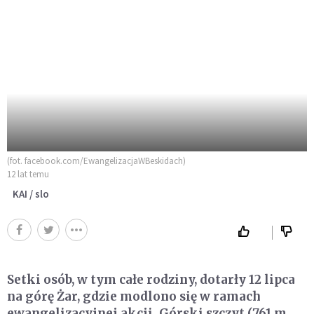
(fot. facebook.com/EwangelizacjaWBeskidach)
12 lat temu
KAI / slo
Setki osób, w tym całe rodziny, dotarły 12 lipca
na górę Żar, gdzie modlono się w ramach
ewangelizacyjnej akcji. Górski szczyt (761 m