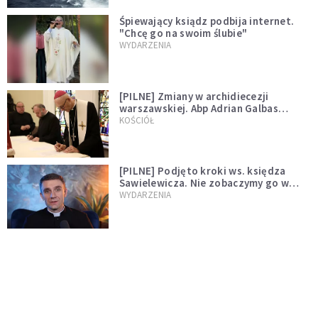
Śpiewający ksiądz podbija internet.
"Chcę go na swoim ślubie"
WYDARZENIA
[PILNE] Zmiany w archidiecezji
warszawskiej. Abp Adrian Galbas
wręczył dekrety nowym proboszczom
KOŚCIÓŁ
[PILNE] Podjęto kroki ws. księdza
Sawielewicza. Nie zobaczymy go w
mediach
WYDARZENIA