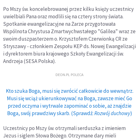
Po Mszy św. koncelebrowanej przez kilku księży uczestnicy
uwielbiali Pana oraz modlili się na cztery strony świata.
Spotkanie ewangelizacyjne na Żarze przygotowała
Wspólnota Chrystusa Zmartwychwstałego "Galilea" wraz ze
swoim duszpasterzem o. Krzysztofem Czerwionką CR ze
Stryszawy - członkiem Zespołu KEP ds. Nowej Ewangelizacji
i dyrektorem biura krajowego Szkoły Ewangelizacji św.
Andrzeja (SESA Polska).
DEON.PL POLECA
Kto szuka Boga, musi się zwrócić całkowicie do wewnątrz.
Musi się wciąż ukierunkowywać na Boga, zawsze mieć Go
przed oczyma i wytrwale zapominać o sobie, aż znajdzie
Boga, swój prawdziwy skarb. (Sprawdź:
Rozwój duchowy
)
Uczestnicy po Mszy św. otrzymali serduszka z imieniem
Jezus i siglem Słowa Bożego. Otrzymane dary mieli