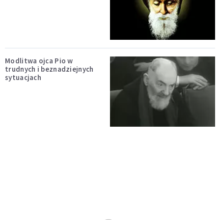
Modlitwa ojca Pio w
trudnych i beznadziejnych
sytuacjach