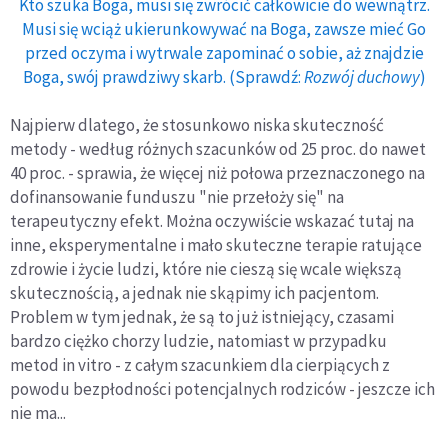
Kto szuka Boga, musi się zwrócić całkowicie do wewnątrz.
Musi się wciąż ukierunkowywać na Boga, zawsze mieć Go
przed oczyma i wytrwale zapominać o sobie, aż znajdzie
Boga, swój prawdziwy skarb. (Sprawdź:
Rozwój duchowy
)
Najpierw dlatego, że stosunkowo niska skuteczność
metody - według różnych szacunków od 25 proc. do nawet
40 proc. - sprawia, że więcej niż połowa przeznaczonego na
dofinansowanie funduszu "nie przełoży się" na
terapeutyczny efekt. Można oczywiście wskazać tutaj na
inne, eksperymentalne i mało skuteczne terapie ratujące
zdrowie i życie ludzi, które nie cieszą się wcale większą
skutecznością, a jednak nie skąpimy ich pacjentom.
Problem w tym jednak, że są to już istniejący, czasami
bardzo ciężko chorzy ludzie, natomiast w przypadku
metod in vitro - z całym szacunkiem dla cierpiących z
powodu bezpłodności potencjalnych rodziców - jeszcze ich
nie ma...