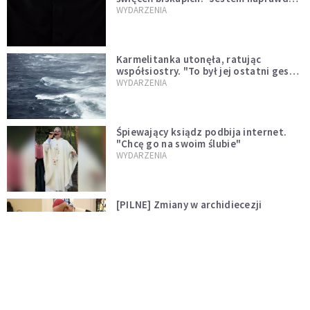
niegodny"
WYDARZENIA
Karmelitanka utonęła, ratując
współsiostry. "To był jej ostatni gest
miłości"
WYDARZENIA
Śpiewający ksiądz podbija internet.
"Chcę go na swoim ślubie"
WYDARZENIA
[PILNE] Zmiany w archidiecezji
warszawskiej. Abp Adrian Galbas
wręczył dekrety nowym proboszczom
KOŚCIÓŁ
[PILNE] Podjęto kroki ws. księdza
Sawielewicza. Nie zobaczymy go w
mediach
WYDARZENIA