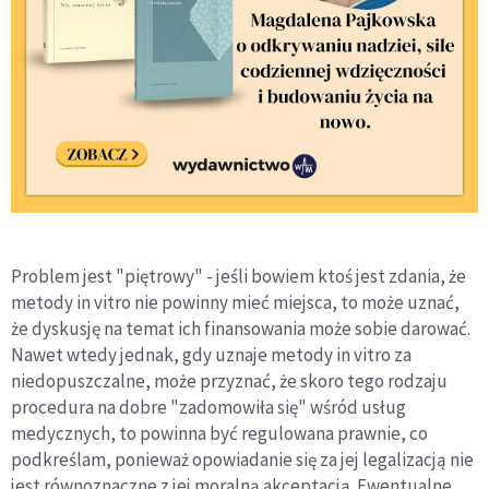
Problem jest "piętrowy" - jeśli bowiem ktoś jest zdania, że
metody in vitro nie powinny mieć miejsca, to może uznać,
że dyskusję na temat ich finansowania może sobie darować.
Nawet wtedy jednak, gdy uznaje metody in vitro za
niedopuszczalne, może przyznać, że skoro tego rodzaju
procedura na dobre "zadomowiła się" wśród usług
medycznych, to powinna być regulowana prawnie, co
podkreślam, ponieważ opowiadanie się za jej legalizacją nie
jest równoznaczne z jej moralną akceptacją. Ewentualne