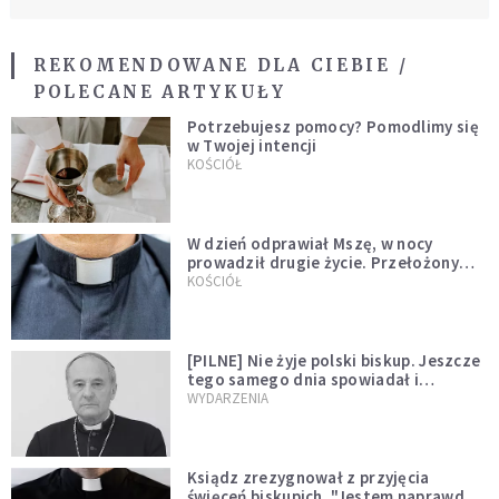
REKOMENDOWANE DLA CIEBIE /
POLECANE ARTYKUŁY
Potrzebujesz pomocy? Pomodlimy się
w Twojej intencji
KOŚCIÓŁ
W dzień odprawiał Mszę, w nocy
prowadził drugie życie. Przełożony
kazał mu opuścić zakon
KOŚCIÓŁ
[PILNE] Nie żyje polski biskup. Jeszcze
tego samego dnia spowiadał i
sprawował Mszę świętą
WYDARZENIA
Ksiądz zrezygnował z przyjęcia
święceń biskupich. "Jestem naprawdę