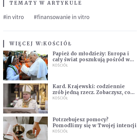
TEMATY W ARTYKULE
#in vitro
#finansowanie in vitro
WIĘCEJ W:
KOŚCIÓŁ
Papież do młodzieży: Europa i
cały świat poszukują pośród was
nowych świętych
KOŚCIÓŁ
Kard. Krajewski: codziennie
zrób jedną rzecz. Zobaczysz, co
stanie się z twoim życiem
KOŚCIÓŁ
Potrzebujesz pomocy?
Pomodlimy się w Twojej intencji
KOŚCIÓŁ