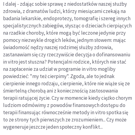
I dalej - zdając sobie sprawę z niedostatków naszej służby
zdrowia, z dramatów ludzi, którzy miesiącami czekają na
badania lekarskie, endoprotezy, tomografię i szereg innych
specjalistycznych zabiegów, słysząc o dzieciach cierpiących
na rzadkie choroby, które mogą być leczone jedynie przy
pomocy niezwykle drogich leków, jednym słowem: mając
świadomość nędzy naszej rodzimej służby zdrowia,
zastanawiam się czy rzeczywiście decyzja o dofinansowaniu
in vitro jest słuszna? Potencjalni rodzice, których nie stać
na zapłacenie za udział w programie in vitro mogliby
powiedzieć: "my też cierpimy". Zgoda, ale to jednak
cierpienie innego rodzaju, cierpienie, które nie wiąże się ze
śmiertelną chorobą ani z koniecznością zastosowania
terapii ratującej życie. Czy w momencie kiedy ciężko chorym
ludziom odmówimy z powodów finansowych dostępu do
terapii finansując równocześnie metody in vitro spotka się
to ze strony tych pierwszych ze zrozumieniem... Czy może
wygeneruje jeszcze jeden społeczny konflikt...