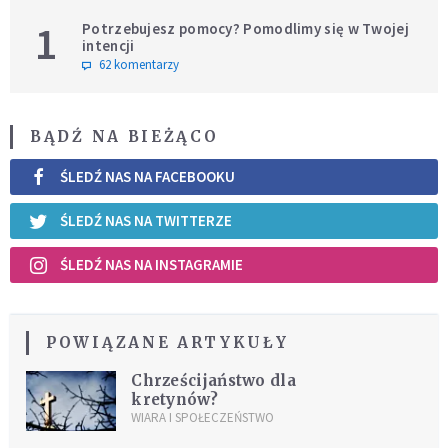
1
Potrzebujesz pomocy? Pomodlimy się w Twojej
intencji
62 komentarzy
BĄDŹ NA BIEŻĄCO
ŚLEDŹ NAS NA FACEBOOKU
ŚLEDŹ NAS NA TWITTERZE
ŚLEDŹ NAS NA INSTAGRAMIE
POWIĄZANE ARTYKUŁY
Chrześcijaństwo dla
kretynów?
WIARA I SPOŁECZEŃSTWO