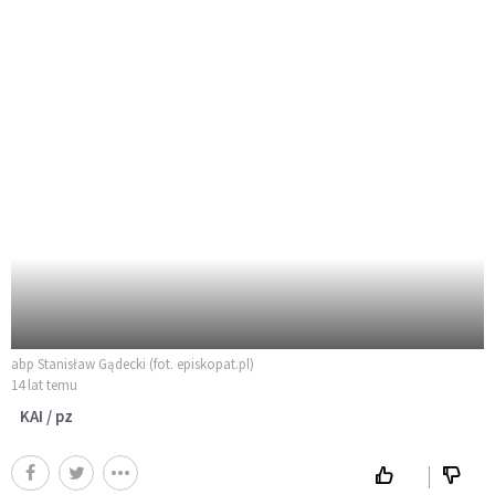
abp Stanisław Gądecki (fot. episkopat.pl)
14 lat temu
KAI / pz