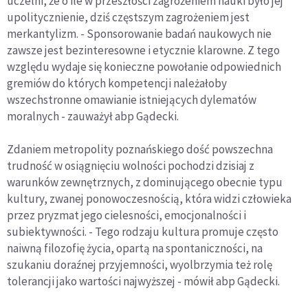
uczelni, że o ile w przeszłości zagrożeniem nauki było jej
upolitycznienie, dziś częstszym zagrożeniem jest
merkantylizm. - Sponsorowanie badań naukowych nie
zawsze jest bezinteresowne i etycznie klarowne. Z tego
względu wydaje się konieczne powołanie odpowiednich
gremiów do których kompetencji należałoby
wszechstronne omawianie istniejących dylematów
moralnych - zauważył abp Gądecki.
Zdaniem metropolity poznańskiego dość powszechna
trudność w osiągnięciu wolności pochodzi dzisiaj z
warunków zewnętrznych, z dominującego obecnie typu
kultury, zwanej ponowoczesnością, która widzi człowieka
przez pryzmat jego cielesności, emocjonalności i
subiektywności. - Tego rodzaju kultura promuje często
naiwną filozofię życia, opartą na spontaniczności, na
szukaniu doraźnej przyjemności, wyolbrzymia też rolę
tolerancji jako wartości najwyższej - mówił abp Gądecki.