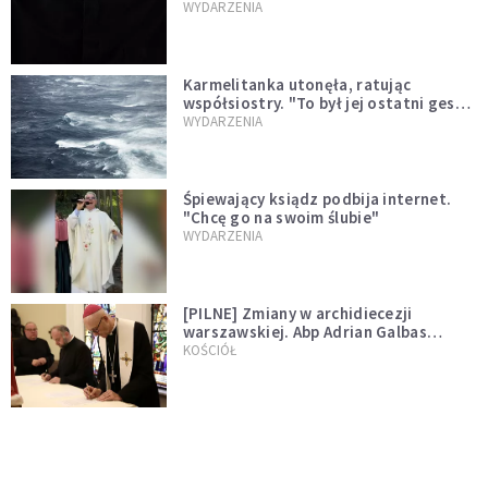
niegodny"
WYDARZENIA
Karmelitanka utonęła, ratując
współsiostry. "To był jej ostatni gest
miłości"
WYDARZENIA
Śpiewający ksiądz podbija internet.
"Chcę go na swoim ślubie"
WYDARZENIA
[PILNE] Zmiany w archidiecezji
warszawskiej. Abp Adrian Galbas
wręczył dekrety nowym proboszczom
KOŚCIÓŁ
[PILNE] Podjęto kroki ws. księdza
Sawielewicza. Nie zobaczymy go w
mediach
WYDARZENIA