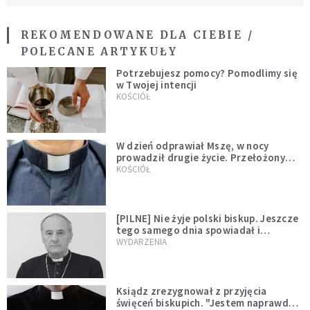
REKOMENDOWANE DLA CIEBIE /
POLECANE ARTYKUŁY
Potrzebujesz pomocy? Pomodlimy się
w Twojej intencji
KOŚCIÓŁ
W dzień odprawiał Mszę, w nocy
prowadził drugie życie. Przełożony
kazał mu opuścić zakon
KOŚCIÓŁ
[PILNE] Nie żyje polski biskup. Jeszcze
tego samego dnia spowiadał i
sprawował Mszę świętą
WYDARZENIA
Ksiądz zrezygnował z przyjęcia
święceń biskupich. "Jestem naprawdę