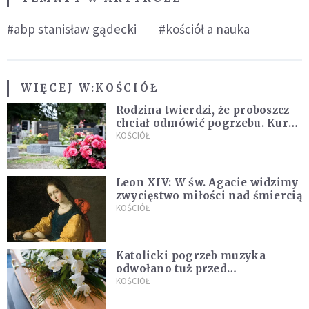
#abp stanisław gądecki
#kościół a nauka
WIĘCEJ W:
KOŚCIÓŁ
Rodzina twierdzi, że proboszcz
chciał odmówić pogrzebu. Kuria
zapowiada wyjaśnienia
KOŚCIÓŁ
Leon XIV: W św. Agacie widzimy
zwycięstwo miłości nad śmiercią
KOŚCIÓŁ
Katolicki pogrzeb muzyka
odwołano tuż przed
uroczystością. Powodem była
KOŚCIÓŁ
przynależność do masonerii