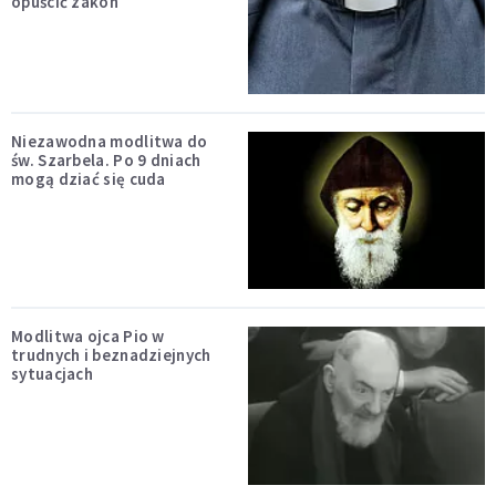
opuścić zakon
Niezawodna modlitwa do
św. Szarbela. Po 9 dniach
mogą dziać się cuda
Modlitwa ojca Pio w
trudnych i beznadziejnych
sytuacjach