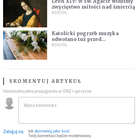
Leon XIV: W św. Agacie widzimy
zwycięstwo miłości nad śmiercią
KOŚCIÓŁ
Katolicki pogrzeb muzyka
odwołano tuż przed
uroczystością. Powodem była
KOŚCIÓŁ
przynależność do masonerii
SKOMENTUJ ARTYKUŁ
Homoseksualna propaganda w ONZ i sprzeciw
Zaloguj się
lub
skomentuj jako Gość
Twój komentarz będzie moderowany