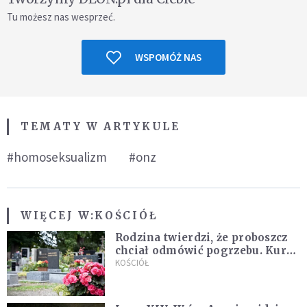
Tu możesz nas wesprzeć.
WSPOMÓŻ NAS
TEMATY W ARTYKULE
#homoseksualizm
#onz
WIĘCEJ W:
KOŚCIÓŁ
Rodzina twierdzi, że proboszcz
chciał odmówić pogrzebu. Kuria
zapowiada wyjaśnienia
KOŚCIÓŁ