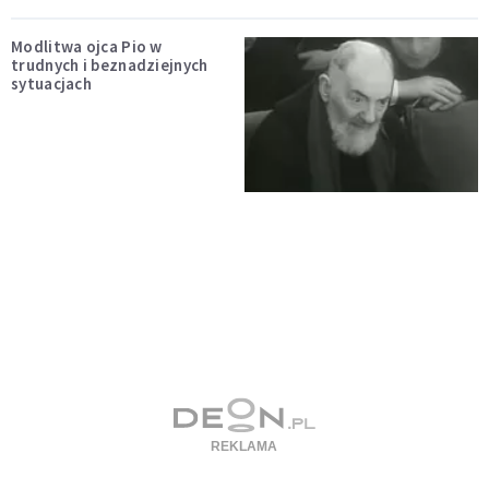
Modlitwa ojca Pio w
trudnych i beznadziejnych
sytuacjach