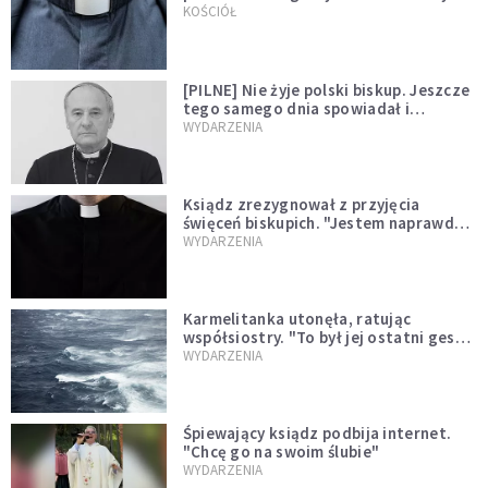
kazał mu opuścić zakon
KOŚCIÓŁ
[PILNE] Nie żyje polski biskup. Jeszcze
tego samego dnia spowiadał i
sprawował Mszę świętą
WYDARZENIA
Ksiądz zrezygnował z przyjęcia
święceń biskupich. "Jestem naprawdę
niegodny"
WYDARZENIA
Karmelitanka utonęła, ratując
współsiostry. "To był jej ostatni gest
miłości"
WYDARZENIA
Śpiewający ksiądz podbija internet.
"Chcę go na swoim ślubie"
WYDARZENIA