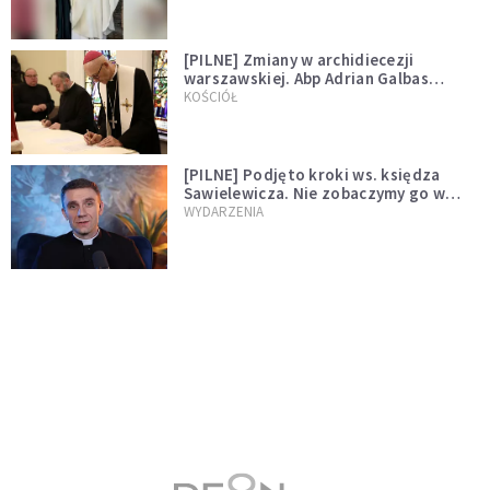
[PILNE] Zmiany w archidiecezji
warszawskiej. Abp Adrian Galbas
wręczył dekrety nowym proboszczom
KOŚCIÓŁ
[PILNE] Podjęto kroki ws. księdza
Sawielewicza. Nie zobaczymy go w
mediach
WYDARZENIA