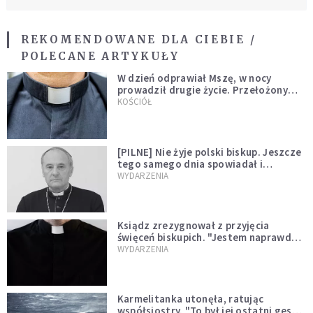
REKOMENDOWANE DLA CIEBIE /
POLECANE ARTYKUŁY
W dzień odprawiał Mszę, w nocy
prowadził drugie życie. Przełożony
kazał mu opuścić zakon
KOŚCIÓŁ
[PILNE] Nie żyje polski biskup. Jeszcze
tego samego dnia spowiadał i
sprawował Mszę świętą
WYDARZENIA
Ksiądz zrezygnował z przyjęcia
święceń biskupich. "Jestem naprawdę
niegodny"
WYDARZENIA
Karmelitanka utonęła, ratując
współsiostry. "To był jej ostatni gest