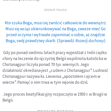
DEON.PL POLECA
Kto szuka Boga, musi się zwrócić całkowicie do wewnątrz.
Musi się wciąż ukierunkowywać na Boga, zawsze mieć Go
przed oczyma i wytrwale zapominać o sobie, aż znajdzie
Boga, swój prawdziwy skarb. (Sprawdź:
Rozwój duchowy
)
Gdy po ponad siedmiu latach pracy wyjeżdżał z Indii ciężko
chory na leczenie do ojczystej Belgii wspólnota katolicka w
Chotanagpur liczyła ponad 70 tys. wiernych. Jego
działalność określana jest „cudem z Chotanagpur”. Ludność
Chotanagpur nazywa ks. Lievensa „apostołem i ojcem w
wierze”. Pamięć o nim trwa w tym rejonie do dziś.
Jego proces beatyfikacyjny rozpoczęto w 1993 r. w Brugii w
Belgii.