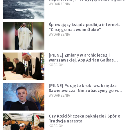
miłości"
WYDARZENIA
Śpiewający ksiądz podbija internet.
"Chcę go na swoim ślubie"
WYDARZENIA
[PILNE] Zmiany w archidiecezji
warszawskiej. Abp Adrian Galbas
wręczył dekrety nowym proboszczom
KOŚCIÓŁ
[PILNE] Podjęto kroki ws. księdza
Sawielewicza. Nie zobaczymy go w
mediach
WYDARZENIA
Czy Kościół czeka pęknięcie? Spór o
Tradycję narasta
KOŚCIÓŁ