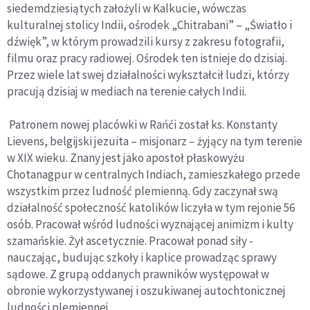
siedemdziesiątych założyli w Kalkucie, wówczas
kulturalnej stolicy Indii, ośrodek „Chitrabani” – „Światło i
dźwięk”, w którym prowadzili kursy z zakresu fotografii,
filmu oraz pracy radiowej. Ośrodek ten istnieje do dzisiaj.
Przez wiele lat swej działalności wykształcił ludzi, którzy
pracują dzisiaj w mediach na terenie całych Indii.
Patronem nowej placówki w Rańći został ks. Konstanty
Lievens, belgijski jezuita – misjonarz – żyjący na tym terenie
w XIX wieku. Znany jest jako apostoł płaskowyżu
Chotanagpur w centralnych Indiach, zamieszkałego przede
wszystkim przez ludność plemienną. Gdy zaczynał swą
działalność społeczność katolików liczyła w tym rejonie 56
osób. Pracował wśród ludności wyznającej animizm i kulty
szamańskie. Żył ascetycznie. Pracował ponad siły -
nauczając, budując szkoły i kaplice prowadząc sprawy
sądowe. Z grupą oddanych prawników występował w
obronie wykorzystywanej i oszukiwanej autochtonicznej
ludności plemiennej.