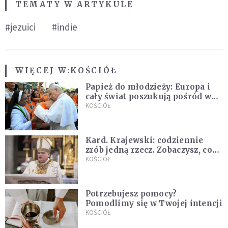
TEMATY W ARTYKULE
#jezuici
#indie
WIĘCEJ W:
KOŚCIÓŁ
Papież do młodzieży: Europa i
cały świat poszukują pośród was
nowych świętych
KOŚCIÓŁ
Kard. Krajewski: codziennie
zrób jedną rzecz. Zobaczysz, co
stanie się z twoim życiem
KOŚCIÓŁ
Potrzebujesz pomocy?
Pomodlimy się w Twojej intencji
KOŚCIÓŁ