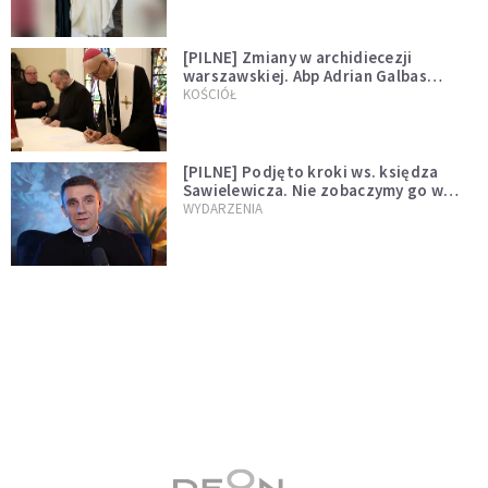
[PILNE] Zmiany w archidiecezji
warszawskiej. Abp Adrian Galbas
wręczył dekrety nowym proboszczom
KOŚCIÓŁ
[PILNE] Podjęto kroki ws. księdza
Sawielewicza. Nie zobaczymy go w
mediach
WYDARZENIA