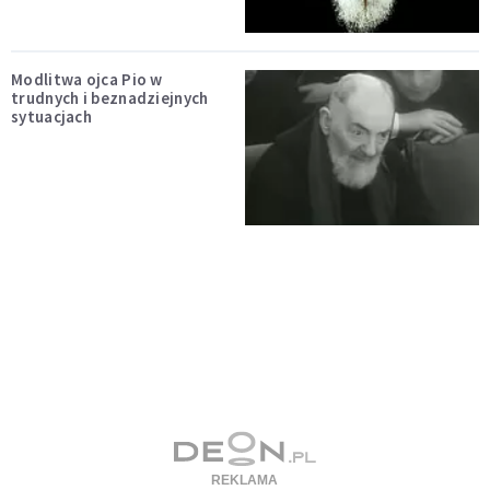
Modlitwa ojca Pio w
trudnych i beznadziejnych
sytuacjach