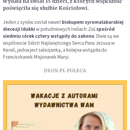
wydała na świat 15 dzieci, z których większość
poświęciła się służbie Kościołowi.
Jeden z synów został nawet
biskupem syromalabarskiej
diecezji Idukk
i
w południowych Indiach. Zaś
spośród
siedmiu córek cztery wstąpiły do zakonu
. Dwie są we
wspólnocie Sióstr Najświętszego Serca Pana Jezusa w
Kerali, jedna jest salezjanką, a kolejna wstąpiła do
Franciszkanek Misjonarek Maryi.
DEON.PL POLECA