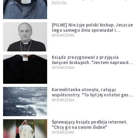
kazał mu opuścić zakon
KOŚCIÓŁ
[PILNE] Nie żyje polski biskup. Jeszcze
tego samego dnia spowiadał i
sprawował Mszę świętą
WYDARZENIA
Ksiądz zrezygnował z przyjęcia
święceń biskupich. "Jestem naprawdę
niegodny"
WYDARZENIA
Karmelitanka utonęła, ratując
współsiostry. "To był jej ostatni gest
miłości"
WYDARZENIA
Śpiewający ksiądz podbija internet.
"Chcę go na swoim ślubie"
WYDARZENIA