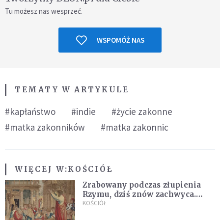
Tu możesz nas wesprzeć.
WSPOMÓŻ NAS
TEMATY W ARTYKULE
#kapłaństwo
#indie
#życie zakonne
#matka zakonników
#matka zakonnic
WIĘCEJ W:
KOŚCIÓŁ
Zrabowany podczas złupienia
Rzymu, dziś znów zachwyca.
Wyjątkowy arras w Castel
KOŚCIÓŁ
Gandolfo