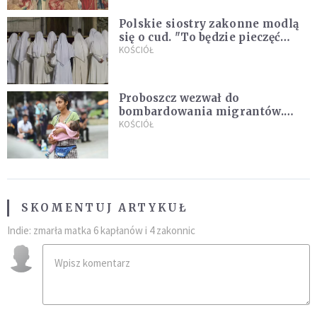
Polskie siostry zakonne modlą
się o cud. "To będzie pieczęć
Pana Boga dla naszej wiary"
KOŚCIÓŁ
Proboszcz wezwał do
bombardowania migrantów.
"Masowy ogień przeciwko
KOŚCIÓŁ
najeźdźcom!"
SKOMENTUJ ARTYKUŁ
Indie: zmarła matka 6 kapłanów i 4 zakonnic