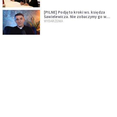
[PILNE] Podjęto kroki ws. księdza
Sawielewicza. Nie zobaczymy go w
mediach
WYDARZENIA