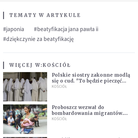
TEMATY W ARTYKULE
#japonia
#beatyfikacja jana pawła ii
#dziękczynie za beatyfikację
WIĘCEJ W:
KOŚCIÓŁ
Polskie siostry zakonne modlą
się o cud. "To będzie pieczęć
Pana Boga dla naszej wiary"
KOŚCIÓŁ
Proboszcz wezwał do
bombardowania migrantów.
"Masowy ogień przeciwko
KOŚCIÓŁ
najeźdźcom!"