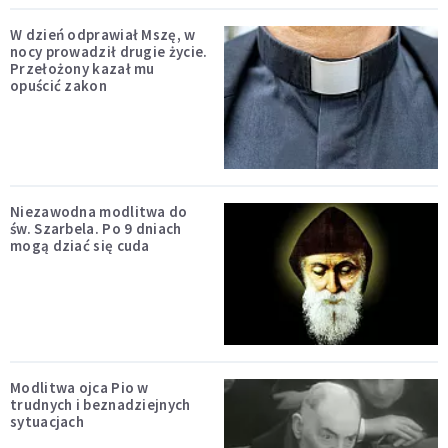
W dzień odprawiał Mszę, w
nocy prowadził drugie życie.
Przełożony kazał mu
opuścić zakon
Niezawodna modlitwa do
św. Szarbela. Po 9 dniach
mogą dziać się cuda
Modlitwa ojca Pio w
trudnych i beznadziejnych
sytuacjach