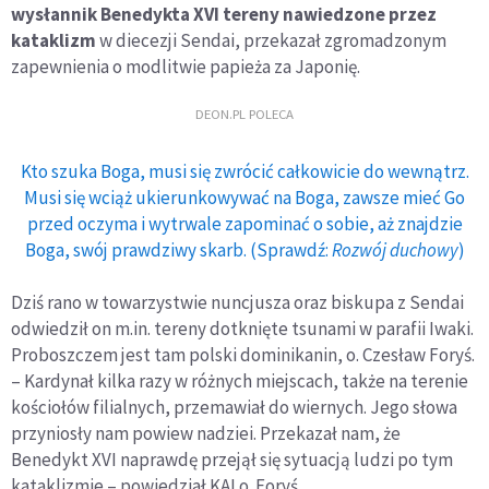
wysłannik Benedykta XVI tereny nawiedzone przez
kataklizm
w diecezji Sendai, przekazał zgromadzonym
zapewnienia o modlitwie papieża za Japonię.
DEON.PL POLECA
Kto szuka Boga, musi się zwrócić całkowicie do wewnątrz.
Musi się wciąż ukierunkowywać na Boga, zawsze mieć Go
przed oczyma i wytrwale zapominać o sobie, aż znajdzie
Boga, swój prawdziwy skarb. (Sprawdź:
Rozwój duchowy
)
Dziś rano w towarzystwie nuncjusza oraz biskupa z Sendai
odwiedził on m.in. tereny dotknięte tsunami w parafii Iwaki.
Proboszczem jest tam polski dominikanin, o. Czesław Foryś.
– Kardynał kilka razy w różnych miejscach, także na terenie
kościołów filialnych, przemawiał do wiernych. Jego słowa
przyniosły nam powiew nadziei. Przekazał nam, że
Benedykt XVI naprawdę przejął się sytuacją ludzi po tym
kataklizmie – powiedział KAI o. Foryś.