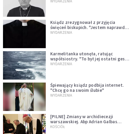
sprawował Mszę świętą
WYDARZENIA
Ksiądz zrezygnował z przyjęcia
święceń biskupich. "Jestem naprawdę
niegodny"
WYDARZENIA
Karmelitanka utonęła, ratując
współsiostry. "To był jej ostatni gest
miłości"
WYDARZENIA
Śpiewający ksiądz podbija internet.
"Chcę go na swoim ślubie"
WYDARZENIA
[PILNE] Zmiany w archidiecezji
warszawskiej. Abp Adrian Galbas
wręczył dekrety nowym proboszczom
KOŚCIÓŁ