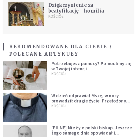
Dziękczynienie za
beatyfikację - homilia
KOŚCIÓŁ
REKOMENDOWANE DLA CIEBIE /
POLECANE ARTYKUŁY
Potrzebujesz pomocy? Pomodlimy się
w Twojej intencji
KOŚCIÓŁ
W dzień odprawiał Mszę, w nocy
prowadził drugie życie. Przełożony
kazał mu opuścić zakon
KOŚCIÓŁ
[PILNE] Nie żyje polski biskup. Jeszcze
tego samego dnia spowiadał i