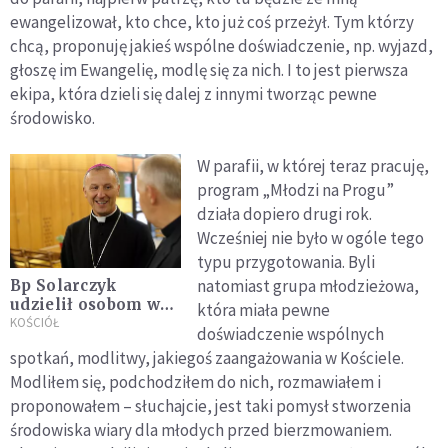
ewangelizował, kto chce, kto już coś przeżył. Tym którzy
chcą, proponuję jakieś wspólne doświadczenie, np. wyjazd,
głoszę im Ewangelię, modlę się za nich. I to jest pierwsza
ekipa, która dzieli się dalej z innymi tworząc pewne
środowisko.
W parafii, w której teraz pracuję,
program „Młodzi na Progu”
działa dopiero drugi rok.
Wcześniej nie było w ogóle tego
typu przygotowania. Byli
natomiast grupa młodzieżowa,
Bp Solarczyk
udzielił osobom w
która miała pewne
kryzysie
KOŚCIÓŁ
doświadczenie wspólnych
bezdomności
spotkań, modlitwy, jakiegoś zaangażowania w Kościele.
sakramentu
Modliłem się, podchodziłem do nich, rozmawiałem i
bierzmowania
proponowałem – słuchajcie, jest taki pomysł stworzenia
środowiska wiary dla młodych przed bierzmowaniem.