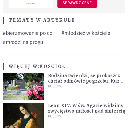
SPRAWDŹ CENĘ
TEMATY W ARTYKULE
#bierzmowanie po co
#młodzież w kościele
#młodzi na progu
WIĘCEJ W:
KOŚCIÓŁ
Rodzina twierdzi, że proboszcz
chciał odmówić pogrzebu. Kuria
zapowiada wyjaśnienia
KOŚCIÓŁ
Leon XIV: W św. Agacie widzimy
zwycięstwo miłości nad śmiercią
KOŚCIÓŁ