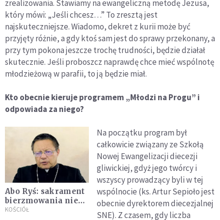
zrealizowania. Stawiamy na ewangeliczną metodę Jezusa,
który mówi: „Jeśli chcesz…” To zresztą jest
najskuteczniejsze. Wiadomo, dekret z kurii może być
przyjęty różnie, a gdy ktoś sam jest do sprawy przekonany, a
przy tym pokona jeszcze trochę trudności, będzie działał
skutecznie. Jeśli proboszcz naprawdę chce mieć wspólnotę
młodzieżową w parafii, to ją będzie miał.
Kto obecnie kieruje programem „Młodzi na Progu” i
odpowiada za niego?
Na początku program był
całkowicie związany ze Szkołą
Nowej Ewangelizacji diecezji
gliwickiej, gdyż jego twórcy i
wszyscy prowadzący byli w tej
wspólnocie (ks. Artur Sepioło jest
Abo Ryś: sakrament
bierzmowania nie
obecnie dyrektorem diecezjalnej
jest "metą" w życiu
KOŚCIÓŁ
SNE). Z czasem, gdy liczba