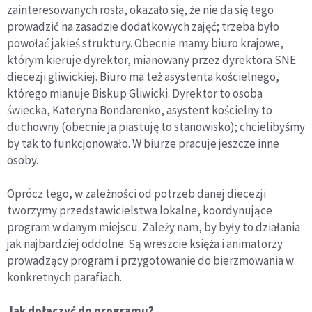
zainteresowanych rosła, okazało się, że nie da się tego
prowadzić na zasadzie dodatkowych zajęć; trzeba było
powołać jakieś struktury. Obecnie mamy biuro krajowe,
którym kieruje dyrektor, mianowany przez dyrektora SNE
diecezji gliwickiej. Biuro ma też asystenta kościelnego,
którego mianuje Biskup Gliwicki. Dyrektor to osoba
świecka, Kateryna Bondarenko, asystent kościelny to
duchowny (obecnie ja piastuję to stanowisko); chcielibyśmy
by tak to funkcjonowało. W biurze pracuje jeszcze inne
osoby.
Oprócz tego, w zależności od potrzeb danej diecezji
tworzymy przedstawicielstwa lokalne, koordynujące
program w danym miejscu. Zależy nam, by były to działania
jak najbardziej oddolne. Są wreszcie księża i animatorzy
prowadzący program i przygotowanie do bierzmowania w
konkretnych parafiach.
Jak dołączyć do programu?