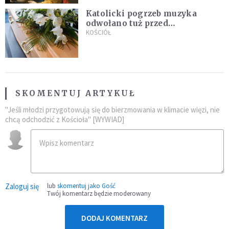
Katolicki pogrzeb muzyka
odwołano tuż przed
uroczystością. Powodem była
KOŚCIÓŁ
przynależność do masonerii
SKOMENTUJ ARTYKUŁ
"Jeśli młodzi przygotowują się do bierzmowania w klimacie więzi, nie
chcą odchodzić z Kościoła" [WYWIAD]
Zaloguj się
lub
skomentuj jako Gość
Twój komentarz będzie moderowany
DODAJ KOMENTARZ