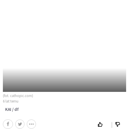
(fot. cathopic.com)
6 lat temu
KAI / df