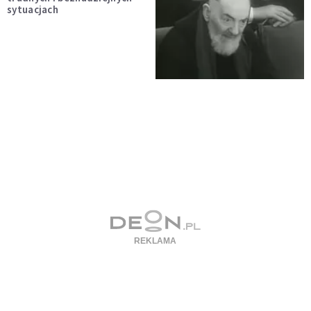
sytuacjach