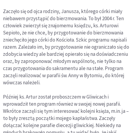
Zaczęło się od ojca rodziny, Janusza, którego córki miały
niebawem przystąpić do bierzmowania. To był 2004 r. Ten
człowiek zwierzył się znajomemu księdzu, ks. Arturowi
Sepioło, że nie chce, by przygotowanie do bierzmowania
zniechęciło jego córki do Kościoła. Szkic programu napisali
razem. Zależało im, by przygotowanie nie ograniczało się do
zdobycia wiedzy ale bardziej opierało się na doświadczeniu
oraz, by zaproponować młodym wspólnotę, nie tylko na
czas przygotowania do sakramentu ale na stałe. Program
zaczęli realizować w parafii św. Anny w Bytomiu, do której
wówczas należeli.
Później ks. Artur został proboszczem w Gliwicach i
wprowadził ten program również w swojej nowej parafii.
Wkrótce zaczęli się tym interesować kolejni księża, m.in. ja –
to były zresztą początki mojego kapłaństwa. Zaczęły
dołączać kolejne parafie diecezji gliwickiej. Niekiedy na
młodych brakowało pomysłu, a tu widać było, że jakiś