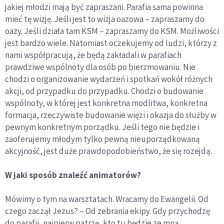
jakiej młodzi mają być zapraszani. Parafia sama powinna
mieć tę wizję. Jeśli jest to wizja oazowa – zapraszamy do
oazy. Jeśli działa tam KSM – zapraszamy do KSM. Możliwości
jest bardzo wiele. Natomiast oczekujemy od ludzi, którzy z
nami współpracują, że będą zakładali w parafiach
prawdziwe wspólnoty dla osób po bierzmowaniu. Nie
chodzi o organizowanie wydarzeń i spotkań wokół różnych
akcji, od przypadku do przypadku. Chodzi o budowanie
wspólnoty, w której jest konkretna modlitwa, konkretna
formacja, rzeczywiste budowanie więzi i okazja do służby w
pewnym konkretnym porządku. Jeśli tego nie będzie i
zaoferujemy młodym tylko pewną nieuporządkowaną
akcyjność, jest duże prawdopodobieństwo, że się rozejdą.
W jaki sposób znaleźć animatorów?
Mówimy o tym na warsztatach. Wracamy do Ewangelii. Od
czego zaczął Jezus? – Od zebrania ekipy. Gdy przychodzę
do parafii, najpierw patrzę, kto tu będzie ze mną