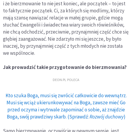
i że bierzmowanie to nie jest koniec, ale początek – to jest
to faktycznie początek. Ci, za których się modlimy, którzy
mają szansę nawiązać relacje w małej grupie, gdzie mogą
słuchać Ewangelii i świadectwa wiary swoich rówieśników,
nie chcą odchodzić, przeciwnie, przynajmniej część chce się
głębiej zaangażować. Nie zdarzyło mi się jeszcze, by było
inaczej, by przynajmniej część z tych młodych nie została
we wspólnocie.
Jak prowadzić takie przygotowanie do bierzmowania?
DEON.PL POLECA
Kto szuka Boga, musi się zwrócić całkowicie do wewnątrz.
Musi się wciąż ukierunkowywać na Boga, zawsze mieć Go
przed oczyma i wytrwale zapominać o sobie, aż znajdzie
Boga, swój prawdziwy skarb. (Sprawdź:
Rozwój duchowy
)
Samo bierzmowanie, oczywiście w pewnym sensie, jest