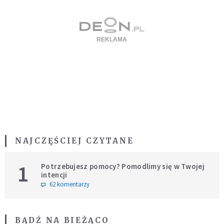
NAJCZĘŚCIEJ CZYTANE
1
Potrzebujesz pomocy? Pomodlimy się w Twojej
intencji
62 komentarzy
BĄDŹ NA BIEŻĄCO