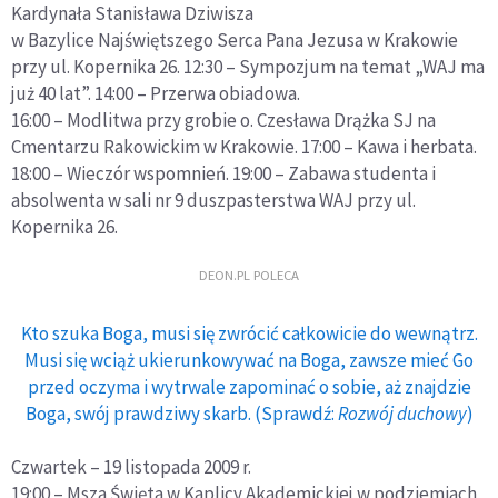
Kardynała Stanisława Dziwisza
w Bazylice Najświętszego Serca Pana Jezusa w Krakowie
przy ul. Kopernika 26. 12:30 – Sympozjum na temat „WAJ ma
już 40 lat”. 14:00 – Przerwa obiadowa.
16:00 – Modlitwa przy grobie o. Czesława Drążka SJ na
Cmentarzu Rakowickim w Krakowie. 17:00 – Kawa i herbata.
18:00 – Wieczór wspomnień. 19:00 – Zabawa studenta i
absolwenta w sali nr 9 duszpasterstwa WAJ przy ul.
Kopernika 26.
DEON.PL POLECA
Kto szuka Boga, musi się zwrócić całkowicie do wewnątrz.
Musi się wciąż ukierunkowywać na Boga, zawsze mieć Go
przed oczyma i wytrwale zapominać o sobie, aż znajdzie
Boga, swój prawdziwy skarb. (Sprawdź:
Rozwój duchowy
)
Czwartek – 19 listopada 2009 r.
19:00 – Msza Święta w Kaplicy Akademickiej w podziemiach