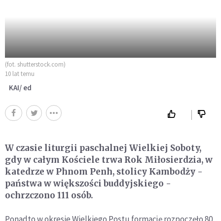
(fot. shutterstock.com)
10 lat temu
KAI/ ed
W czasie liturgii paschalnej Wielkiej Soboty,
gdy w całym Kościele trwa Rok Miłosierdzia, w
katedrze w Phnom Penh, stolicy Kambodży -
państwa w większości buddyjskiego -
ochrzczono 111 osób.
Ponadto w okresie Wielkiego Postu formację rozpoczęło 80