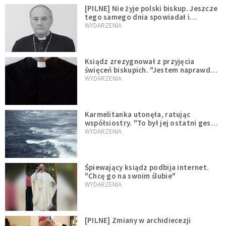
[PILNE] Nie żyje polski biskup. Jeszcze
tego samego dnia spowiadał i
sprawował Mszę świętą
WYDARZENIA
Ksiądz zrezygnował z przyjęcia
święceń biskupich. "Jestem naprawdę
niegodny"
WYDARZENIA
Karmelitanka utonęła, ratując
współsiostry. "To był jej ostatni gest
miłości"
WYDARZENIA
Śpiewający ksiądz podbija internet.
"Chcę go na swoim ślubie"
WYDARZENIA
[PILNE] Zmiany w archidiecezji