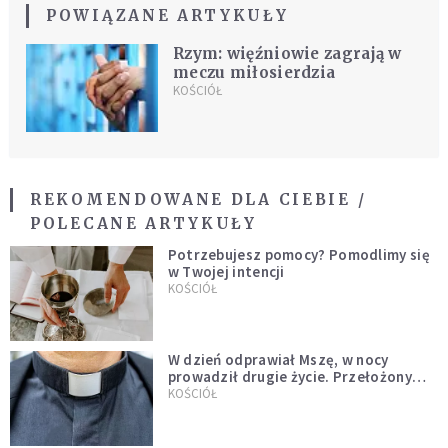
POWIĄZANE ARTYKUŁY
Rzym: więźniowie zagrają w
meczu miłosierdzia
KOŚCIÓŁ
REKOMENDOWANE DLA CIEBIE /
POLECANE ARTYKUŁY
Potrzebujesz pomocy? Pomodlimy się
w Twojej intencji
KOŚCIÓŁ
W dzień odprawiał Mszę, w nocy
prowadził drugie życie. Przełożony
kazał mu opuścić zakon
KOŚCIÓŁ