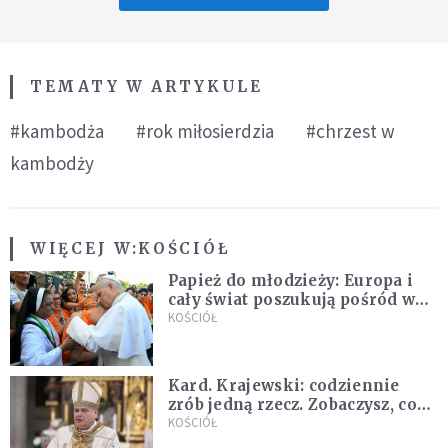
TEMATY W ARTYKULE
#kambodża
#rok miłosierdzia
#chrzest w
kambodży
WIĘCEJ W:
KOŚCIÓŁ
Papież do młodzieży: Europa i
cały świat poszukują pośród was
nowych świętych
KOŚCIÓŁ
Kard. Krajewski: codziennie
zrób jedną rzecz. Zobaczysz, co
stanie się z twoim życiem
KOŚCIÓŁ