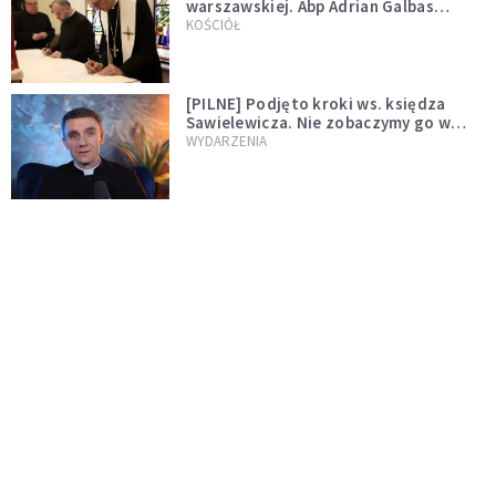
warszawskiej. Abp Adrian Galbas
wręczył dekrety nowym proboszczom
KOŚCIÓŁ
[PILNE] Podjęto kroki ws. księdza
Sawielewicza. Nie zobaczymy go w
mediach
WYDARZENIA