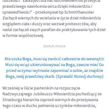
ludzkości. "Łaska jest dla nas natchnieniem do przeżycia
prawdziwego nawrócenia serca dzięki miłosierdziu i
sprawiedliwości" - przekonywał bp Schmitthaeusler.
Zachęcił wiernych do wcielania w życie dzieł miłosierdzia
względem ciała i duszy oraz wezwał proboszczów, aby
nadal zachęcali swych parafian do praktykowania tych dzieł
w formie wspólnotowej.
DEON.PL POLECA
Kto szuka Boga, musi się zwrócić całkowicie do wewnątrz.
Musi się wciąż ukierunkowywać na Boga, zawsze mieć Go
przed oczyma i wytrwale zapominać o sobie, aż znajdzie
Boga, swój prawdziwy skarb. (Sprawdź:
Rozwój duchowy
)
Wcześniej w liście pasterskim na rozpoczęcie
Nadzwyczajnego Jubileuszu Miłosierdzia pochodzący ze
Strasburga hierarcha zaprosił wiernych do przeżywania
tego czasu w duchu pełnienia uczynków miłosierdzia,