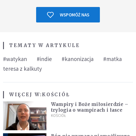
WSPOMÓŻ NAS
TEMATY W ARTYKULE
#watykan
#indie
#kanonizacja
#matka
teresa z kalkuty
WIĘCEJ W:
KOŚCIÓŁ
Wampiry i Boże miłosierdzie –
trylogia o wampirach i łasce
KOŚCIÓŁ