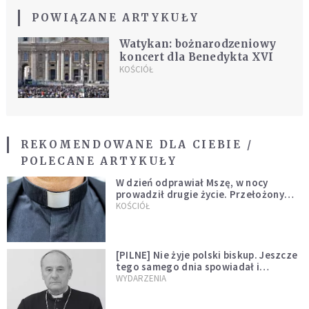
POWIĄZANE ARTYKUŁY
Watykan: bożnarodzeniowy
koncert dla Benedykta XVI
KOŚCIÓŁ
REKOMENDOWANE DLA CIEBIE /
POLECANE ARTYKUŁY
W dzień odprawiał Mszę, w nocy
prowadził drugie życie. Przełożony
kazał mu opuścić zakon
KOŚCIÓŁ
[PILNE] Nie żyje polski biskup. Jeszcze
tego samego dnia spowiadał i
sprawował Mszę świętą
WYDARZENIA