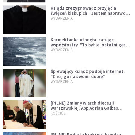
Ksiądz zrezygnował z przyjęcia
święceń biskupich. "Jestem naprawdę
niegodny"
WYDARZENIA
Karmelitanka utonęła, ratując
współsiostry. "To był jej ostatni gest
miłości"
WYDARZENIA
Śpiewający ksiądz podbija internet.
"Chcę go na swoim ślubie"
WYDARZENIA
[PILNE] Zmiany w archidiecezji
warszawskiej. Abp Adrian Galbas
wręczył dekrety nowym proboszczom
KOŚCIÓŁ
[PILNE] Podjęto kroki ws. księdza