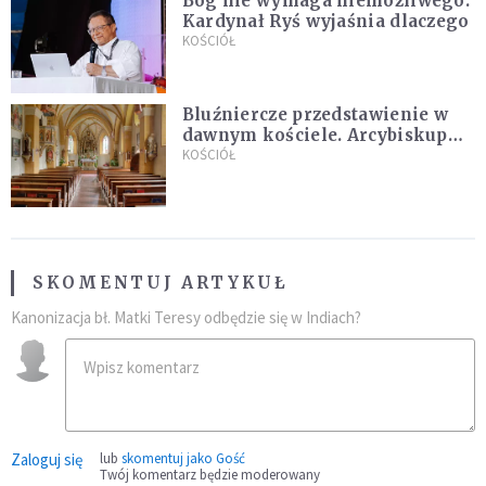
Bóg nie wymaga niemożliwego.
Kardynał Ryś wyjaśnia dlaczego
KOŚCIÓŁ
Bluźniercze przedstawienie w
dawnym kościele. Arcybiskup
stanowczo reaguje
KOŚCIÓŁ
SKOMENTUJ ARTYKUŁ
Kanonizacja bł. Matki Teresy odbędzie się w Indiach?
Zaloguj się
lub
skomentuj jako Gość
Twój komentarz będzie moderowany