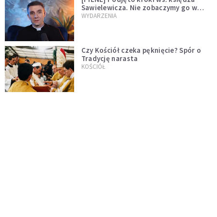
Sawielewicza. Nie zobaczymy go w
mediach
WYDARZENIA
Czy Kościół czeka pęknięcie? Spór o
Tradycję narasta
KOŚCIÓŁ