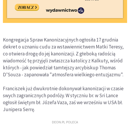
Kongregacja Spraw Kanonizacyjnych ogłosiła 17 grudnia
dekret o uznaniu cudu za wstawiennictwem Matki Teresy,
co otwiera drogę do jej kanonizacji. Z głeboką radością
wiadomość tę przyjęli zwłaszcza katolicy z Kalkuty, wśród
których - jak powiedział tamtejszy arcybiskup Thomas
D’Souza - zapanowała "atmosfera wielkiego entuzjazmu".
Franciszek już dwukrotnie dokonywał kanonizacji w czasie
swych zagranicznych podróży. W styczniu br. w Sri Lance
ogłosił świętym bł. Józefa Vaza, zaś we wrześniu w USA bł.
Junipera Serrę.
DEON.PL POLECA