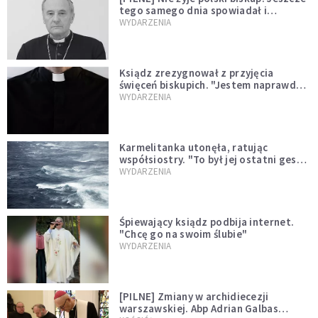
tego samego dnia spowiadał i
sprawował Mszę świętą
WYDARZENIA
Ksiądz zrezygnował z przyjęcia
święceń biskupich. "Jestem naprawdę
niegodny"
WYDARZENIA
Karmelitanka utonęła, ratując
współsiostry. "To był jej ostatni gest
miłości"
WYDARZENIA
Śpiewający ksiądz podbija internet.
"Chcę go na swoim ślubie"
WYDARZENIA
[PILNE] Zmiany w archidiecezji
warszawskiej. Abp Adrian Galbas