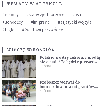
TEMATY W ARTYKULE
#niemcy
#stany zjednoczone
#usa
#uchodźcy
#imigranci
#azjatycki wojtyła
#tagle
#światowi przywódcy
WIĘCEJ W:
KOŚCIÓŁ
Polskie siostry zakonne modlą
się o cud. "To będzie pieczęć
Pana Boga dla naszej wiary"
KOŚCIÓŁ
Proboszcz wezwał do
bombardowania migrantów.
"Masowy ogień przeciwko
KOŚCIÓŁ
najeźdźcom!"