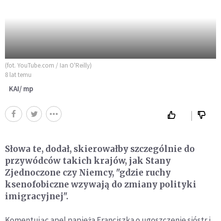
(fot. YouTube.com / Ian O'Reilly)
8 lat temu
KAI/ mp
Słowa te, dodał, skierowałby szczególnie do
przywódców takich krajów, jak Stany
Zjednoczone czy Niemcy, "gdzie ruchy
ksenofobiczne wzywają do zmiany polityki
imigracyjnej".
Komentując apel papieża Franciszka o ugoszczenie sióstr i