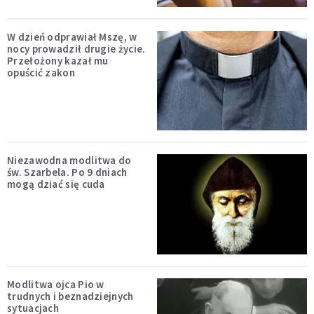
W dzień odprawiał Mszę, w
nocy prowadził drugie życie.
Przełożony kazał mu
opuścić zakon
Niezawodna modlitwa do
św. Szarbela. Po 9 dniach
mogą dziać się cuda
Modlitwa ojca Pio w
trudnych i beznadziejnych
sytuacjach