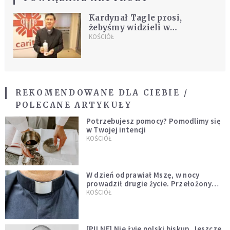
Kardynał Tagle prosi,
żebyśmy widzieli w
migrantach ludzi i odkrywali
KOŚCIÓŁ
ich człowieczeństwo
REKOMENDOWANE DLA CIEBIE /
POLECANE ARTYKUŁY
Potrzebujesz pomocy? Pomodlimy się
w Twojej intencji
KOŚCIÓŁ
W dzień odprawiał Mszę, w nocy
prowadził drugie życie. Przełożony
kazał mu opuścić zakon
KOŚCIÓŁ
[PILNE] Nie żyje polski biskup. Jeszcze