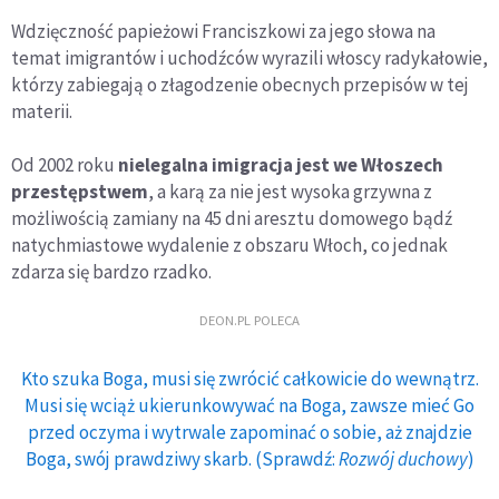
Wdzięczność papieżowi Franciszkowi za jego słowa na
temat imigrantów i uchodźców wyrazili włoscy radykałowie,
którzy zabiegają o złagodzenie obecnych przepisów w tej
materii.
Od 2002 roku
nielegalna imigracja jest we Włoszech
przestępstwem
, a karą za nie jest wysoka grzywna z
możliwością zamiany na 45 dni aresztu domowego bądź
natychmiastowe wydalenie z obszaru Włoch, co jednak
zdarza się bardzo rzadko.
DEON.PL POLECA
Kto szuka Boga, musi się zwrócić całkowicie do wewnątrz.
Musi się wciąż ukierunkowywać na Boga, zawsze mieć Go
przed oczyma i wytrwale zapominać o sobie, aż znajdzie
Boga, swój prawdziwy skarb. (Sprawdź:
Rozwój duchowy
)