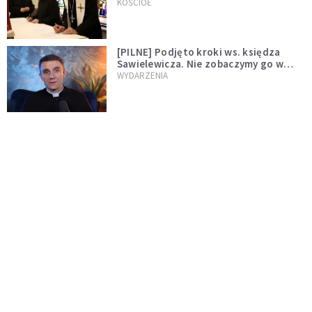
wręczył dekrety nowym proboszczom
KOŚCIÓŁ
[PILNE] Podjęto kroki ws. księdza
Sawielewicza. Nie zobaczymy go w
mediach
WYDARZENIA