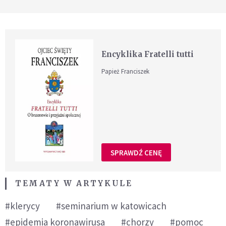
Encyklika Fratelli tutti
Papież Franciszek
SPRAWDŹ CENĘ
TEMATY W ARTYKULE
#klerycy
#seminarium w katowicach
#epidemia koronawirusa
#chorzy
#pomoc