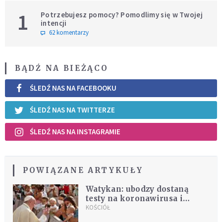
1
Potrzebujesz pomocy? Pomodlimy się w Twojej
intencji
62 komentarzy
BĄDŹ NA BIEŻĄCO
ŚLEDŹ NAS NA FACEBOOKU
ŚLEDŹ NAS NA TWITTERZE
ŚLEDŹ NAS NA INSTAGRAMIE
POWIĄZANE ARTYKUŁY
Watykan: ubodzy dostaną
testy na koronawirusa i
szczepionki przeciw grypie
KOŚCIÓŁ