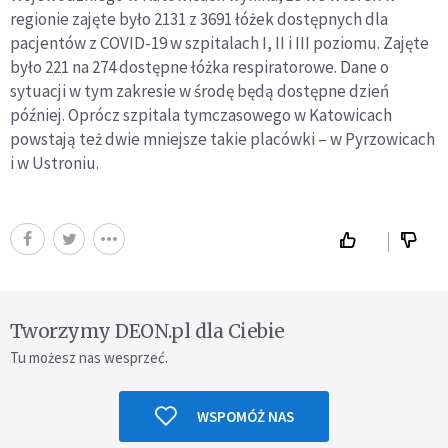
regionie zajęte było 2131 z 3691 łóżek dostępnych dla
pacjentów z COVID-19 w szpitalach I, II i III poziomu. Zajęte
było 221 na 274 dostępne łóżka respiratorowe. Dane o
sytuacji w tym zakresie w środę będą dostępne dzień
później. Oprócz szpitala tymczasowego w Katowicach
powstają też dwie mniejsze takie placówki – w Pyrzowicach
i w Ustroniu.
Tworzymy DEON.pl dla Ciebie
Tu możesz nas wesprzeć.
WSPOMÓŻ NAS