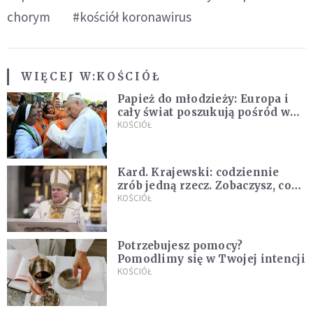
chorym
#kościół koronawirus
WIĘCEJ W:
KOŚCIÓŁ
Papież do młodzieży: Europa i
cały świat poszukują pośród was
nowych świętych
KOŚCIÓŁ
Kard. Krajewski: codziennie
zrób jedną rzecz. Zobaczysz, co
stanie się z twoim życiem
KOŚCIÓŁ
Potrzebujesz pomocy?
Pomodlimy się w Twojej intencji
KOŚCIÓŁ