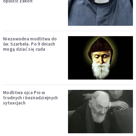
opuścić zakon
Niezawodna modlitwa do
św. Szarbela. Po 9 dniach
mogą dziać się cuda
Modlitwa ojca Pio w
trudnych i beznadziejnych
sytuacjach