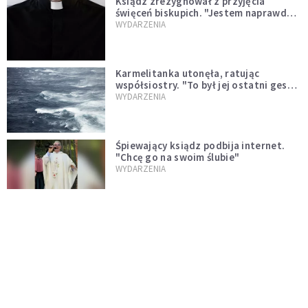
Ksiądz zrezygnował z przyjęcia
święceń biskupich. "Jestem naprawdę
niegodny"
WYDARZENIA
Karmelitanka utonęła, ratując
współsiostry. "To był jej ostatni gest
miłości"
WYDARZENIA
Śpiewający ksiądz podbija internet.
"Chcę go na swoim ślubie"
WYDARZENIA
[PILNE] Zmiany w archidiecezji
warszawskiej. Abp Adrian Galbas
wręczył dekrety nowym proboszczom
KOŚCIÓŁ
[PILNE] Podjęto kroki ws. księdza
Sawielewicza. Nie zobaczymy go w