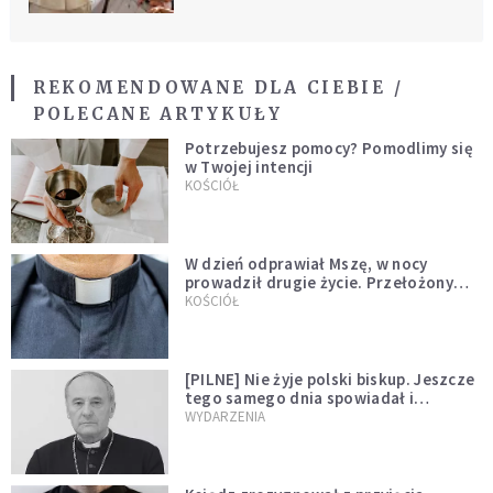
REKOMENDOWANE DLA CIEBIE /
POLECANE ARTYKUŁY
Potrzebujesz pomocy? Pomodlimy się
w Twojej intencji
KOŚCIÓŁ
W dzień odprawiał Mszę, w nocy
prowadził drugie życie. Przełożony
kazał mu opuścić zakon
KOŚCIÓŁ
[PILNE] Nie żyje polski biskup. Jeszcze
tego samego dnia spowiadał i
sprawował Mszę świętą
WYDARZENIA