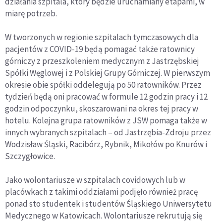
działania szpitala, który będzie uruchamiany etapami, w
miarę potrzeb.
W tworzonych w regionie szpitalach tymczasowych dla
pacjentów z COVID-19 będą pomagać także ratownicy
górniczy z przeszkoleniem medycznym z Jastrzębskiej
Spółki Węglowej i z Polskiej Grupy Górniczej. W pierwszym
okresie obie spółki oddelegują po 50 ratowników. Przez
tydzień będą oni pracować w formule 12 godzin pracy i 12
godzin odpoczynku, skoszarowani na okres tej pracy w
hotelu. Kolejna grupa ratowników z JSW pomaga także w
innych wybranych szpitalach – od Jastrzębia-Zdroju przez
Wodzisław Śląski, Racibórz, Rybnik, Mikołów po Knurów i
Szczygłowice.
Jako wolontariusze w szpitalach covidowych lub w
placówkach z takimi oddziałami podjęło również pracę
ponad sto studentek i studentów Śląskiego Uniwersytetu
Medycznego w Katowicach. Wolontariusze rekrutują się