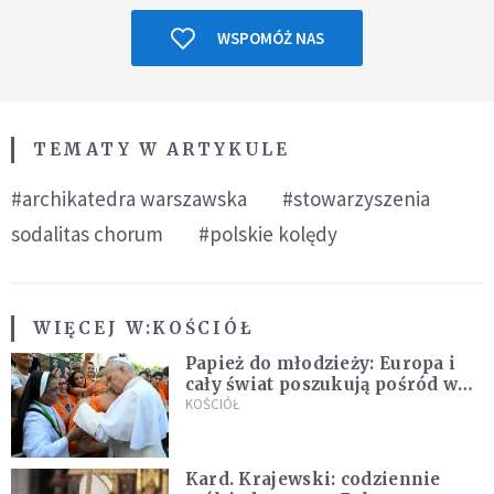
WSPOMÓŻ NAS
TEMATY W ARTYKULE
#archikatedra warszawska
#stowarzyszenia
sodalitas chorum
#polskie kolędy
WIĘCEJ W:
KOŚCIÓŁ
Papież do młodzieży: Europa i
cały świat poszukują pośród was
nowych świętych
KOŚCIÓŁ
Kard. Krajewski: codziennie