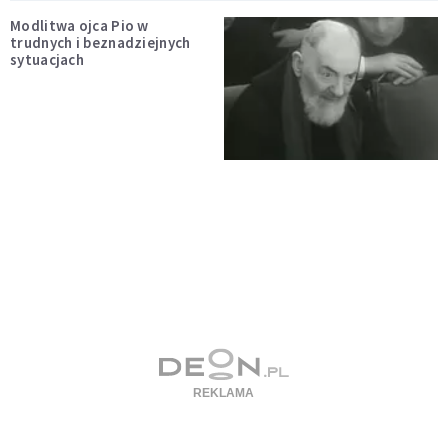
Modlitwa ojca Pio w
trudnych i beznadziejnych
sytuacjach