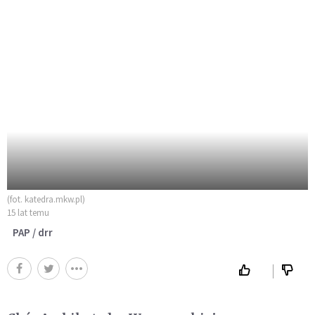
(fot. katedra.mkw.pl)
15 lat temu
PAP / drr