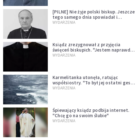
[PILNE] Nie żyje polski biskup. Jeszcze
tego samego dnia spowiadał i
sprawował Mszę świętą
WYDARZENIA
Ksiądz zrezygnował z przyjęcia
święceń biskupich. "Jestem naprawdę
niegodny"
WYDARZENIA
Karmelitanka utonęła, ratując
współsiostry. "To był jej ostatni gest
miłości"
WYDARZENIA
Śpiewający ksiądz podbija internet.
"Chcę go na swoim ślubie"
WYDARZENIA