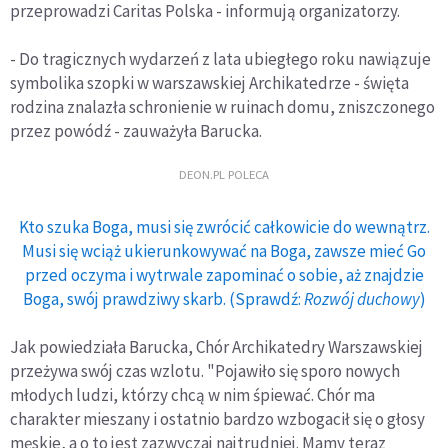
przeprowadzi Caritas Polska - informują organizatorzy.
- Do tragicznych wydarzeń z lata ubiegłego roku nawiązuje
symbolika szopki w warszawskiej Archikatedrze - święta
rodzina znalazła schronienie w ruinach domu, zniszczonego
przez powódź - zauważyła Barucka.
DEON.PL POLECA
Kto szuka Boga, musi się zwrócić całkowicie do wewnątrz.
Musi się wciąż ukierunkowywać na Boga, zawsze mieć Go
przed oczyma i wytrwale zapominać o sobie, aż znajdzie
Boga, swój prawdziwy skarb. (Sprawdź:
Rozwój duchowy
)
Jak powiedziała Barucka, Chór Archikatedry Warszawskiej
przeżywa swój czas wzlotu. "Pojawiło się sporo nowych
młodych ludzi, którzy chcą w nim śpiewać. Chór ma
charakter mieszany i ostatnio bardzo wzbogacił się o głosy
męskie, a o to jest zazwyczaj najtrudniej. Mamy teraz