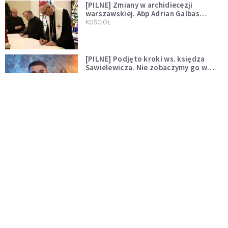
[PILNE] Zmiany w archidiecezji
warszawskiej. Abp Adrian Galbas
wręczył dekrety nowym proboszczom
KOŚCIÓŁ
[PILNE] Podjęto kroki ws. księdza
Sawielewicza. Nie zobaczymy go w
mediach
WYDARZENIA