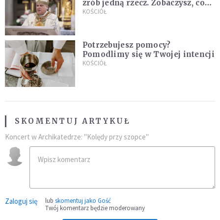
zrób jedną rzecz. Zobaczysz, co
stanie się z twoim życiem
KOŚCIÓŁ
Potrzebujesz pomocy?
Pomodlimy się w Twojej intencji
KOŚCIÓŁ
SKOMENTUJ ARTYKUŁ
Koncert w Archikatedrze: "Kolędy przy szopce"
Zaloguj się
lub
skomentuj jako Gość
Twój komentarz będzie moderowany