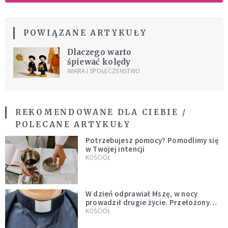
POWIĄZANE ARTYKUŁY
Dlaczego warto
śpiewać kolędy
WIARA I SPOŁECZEŃSTWO
REKOMENDOWANE DLA CIEBIE /
POLECANE ARTYKUŁY
Potrzebujesz pomocy? Pomodlimy się
w Twojej intencji
KOŚCIÓŁ
W dzień odprawiał Mszę, w nocy
prowadził drugie życie. Przełożony
kazał mu opuścić zakon
KOŚCIÓŁ