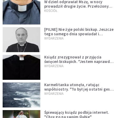
W dzień odprawiał Mszę, w nocy
prowadził drugie życie. Przełożony
kazał mu opuścić zakon
KOŚCIÓŁ
[PILNE] Nie żyje polski biskup. Jeszcze
tego samego dnia spowiadał i
sprawował Mszę świętą
WYDARZENIA
Ksiądz zrezygnował z przyjęcia
święceń biskupich. "Jestem naprawdę
niegodny"
WYDARZENIA
Karmelitanka utonęła, ratując
współsiostry. "To był jej ostatni gest
miłości"
WYDARZENIA
Śpiewający ksiądz podbija internet.
"Chcę go na swoim ślubie"