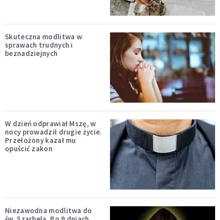
Skuteczna modlitwa w
sprawach trudnych i
beznadziejnych
W dzień odprawiał Mszę, w
nocy prowadził drugie życie.
Przełożony kazał mu
opuścić zakon
Niezawodna modlitwa do
św. Szarbela. Po 9 dniach