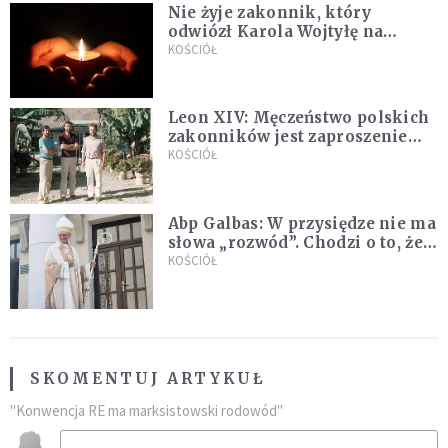
Nie żyje zakonnik, który
odwiózł Karola Wojtyłę na
konklawe. Jan Paweł II nazywał
KOŚCIÓŁ
go "winowajcą"
Leon XIV: Męczeństwo polskich
zakonników jest zaproszeniem
do jedności i misji całego
KOŚCIÓŁ
Kościoła
Abp Galbas: W przysiędze nie ma
słowa „rozwód”. Chodzi o to, że
„cię nie opuszczę”
KOŚCIÓŁ
SKOMENTUJ ARTYKUŁ
"Konwencja RE ma marksistowski rodowód"