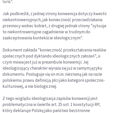
Iuris".
Jak podkreślił, z jednej strony konwencja dotyczy kwestii
niekontrowersyjnych, jak konieczność przeciwdziałania
przemocy wobec kobiet, z drugiej jednak strony "sytuuje
to niekontrowersyjne zagadnienie w trudnym do
zaakceptowania kontekście ideologicznym".
Dokument zakłada "konieczność przekształcenia realiów
społecznych pod dyktando ideologicznych założeń", o
czym mowa jest już w preambule konwencji. Jej
ideologizujący charakter wyraża się już w samym języku
dokumentu. Posługuje się on m.in. nieznaną jak na razie
polskiemu prawu definicją płci jako kategorii społeczno-
kulturowej, a nie biologicznej.
Z tego względu ideologizacja zapisów konwencji jest
problematyczna w świetle art. 25 ust. 1 konstytucji RP,
który deklaruje Polskę jako państwo bezstronne