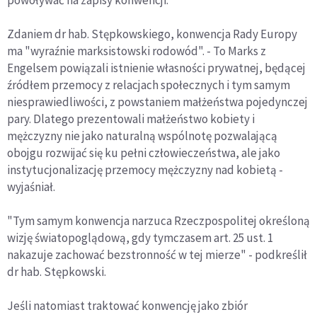
powoływać na zapisy konwencji.
Zdaniem dr hab. Stępkowskiego, konwencja Rady Europy
ma "wyraźnie marksistowski rodowód". - To Marks z
Engelsem powiązali istnienie własności prywatnej, będącej
źródłem przemocy z relacjach społecznych i tym samym
niesprawiedliwości, z powstaniem małżeństwa pojedynczej
pary. Dlatego prezentowali małżeństwo kobiety i
mężczyzny nie jako naturalną wspólnotę pozwalającą
obojgu rozwijać się ku pełni człowieczeństwa, ale jako
instytucjonalizację przemocy mężczyzny nad kobietą -
wyjaśniał.
"Tym samym konwencja narzuca Rzeczpospolitej określoną
wizję światopoglądową, gdy tymczasem art. 25 ust. 1
nakazuje zachować bezstronność w tej mierze" - podkreślił
dr hab. Stępkowski.
Jeśli natomiast traktować konwencję jako zbiór