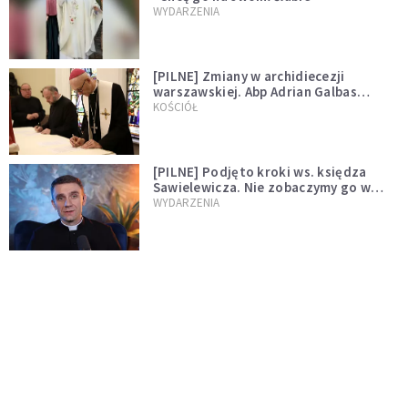
WYDARZENIA
[PILNE] Zmiany w archidiecezji
warszawskiej. Abp Adrian Galbas
wręczył dekrety nowym proboszczom
KOŚCIÓŁ
[PILNE] Podjęto kroki ws. księdza
Sawielewicza. Nie zobaczymy go w
mediach
WYDARZENIA