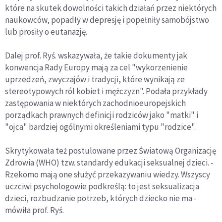
które na skutek dowolności takich działań przez niektórych
naukowców, popadły w depresję i popełniły samobójstwo
lub prosiły o eutanazję.
Dalej prof. Ryś. wskazywała, że takie dokumenty jak
konwencja Rady Europy mają za cel "wykorzenienie
uprzedzeń, zwyczajów i tradycji, które wynikają ze
stereotypowych ról kobiet i mężczyzn". Podała przykłady
zastępowania w niektórych zachodnioeuropejskich
porządkach prawnych definicji rodziców jako "matki" i
"ojca" bardziej ogólnymi określeniami typu "rodzice".
Skrytykowała też postulowane przez Światową Organizację
Zdrowia (WHO) tzw. standardy edukacji seksualnej dzieci. -
Rzekomo mają one służyć przekazywaniu wiedzy. Wszyscy
uczciwi psychologowie podkreślą: to jest seksualizacja
dzieci, rozbudzanie potrzeb, których dziecko nie ma -
mówiła prof. Ryś.