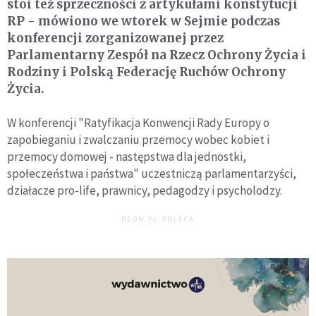
stoi też sprzeczności z artykułami konstytucji
RP - mówiono we wtorek w Sejmie podczas
konferencji zorganizowanej przez
Parlamentarny Zespół na Rzecz Ochrony Życia i
Rodziny i Polską Federację Ruchów Ochrony
Życia.
W konferencji "Ratyfikacja Konwencji Rady Europy o
zapobieganiu i zwalczaniu przemocy wobec kobiet i
przemocy domowej - następstwa dla jednostki,
społeczeństwa i państwa" uczestniczą parlamentarzyści,
działacze pro-life, prawnicy, pedagodzy i psycholodzy.
DEON.PL POLECA