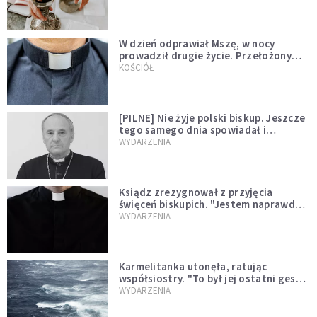
W dzień odprawiał Mszę, w nocy
prowadził drugie życie. Przełożony
kazał mu opuścić zakon
KOŚCIÓŁ
[PILNE] Nie żyje polski biskup. Jeszcze
tego samego dnia spowiadał i
sprawował Mszę świętą
WYDARZENIA
Ksiądz zrezygnował z przyjęcia
święceń biskupich. "Jestem naprawdę
niegodny"
WYDARZENIA
Karmelitanka utonęła, ratując
współsiostry. "To był jej ostatni gest
miłości"
WYDARZENIA