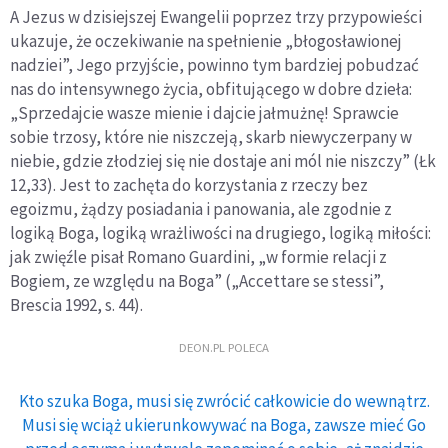
A Jezus w dzisiejszej Ewangelii poprzez trzy przypowieści
ukazuje, że oczekiwanie na spełnienie „błogosławionej
nadziei”, Jego przyjście, powinno tym bardziej pobudzać
nas do intensywnego życia, obfitującego w dobre dzieła:
„Sprzedajcie wasze mienie i dajcie jałmużnę! Sprawcie
sobie trzosy, które nie niszczeją, skarb niewyczerpany w
niebie, gdzie złodziej się nie dostaje ani mól nie niszczy” (Łk
12,33). Jest to zachęta do korzystania z rzeczy bez
egoizmu, żądzy posiadania i panowania, ale zgodnie z
logiką Boga, logiką wrażliwości na drugiego, logiką miłości:
jak zwięźle pisał Romano Guardini, „w formie relacji z
Bogiem, ze względu na Boga” („Accettare se stessi”,
Brescia 1992, s. 44).
DEON.PL POLECA
Kto szuka Boga, musi się zwrócić całkowicie do wewnątrz.
Musi się wciąż ukierunkowywać na Boga, zawsze mieć Go