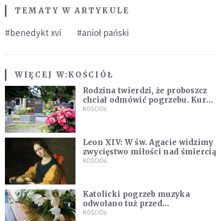
TEMATY W ARTYKULE
#benedykt xvi
#anioł pański
WIĘCEJ W:
KOŚCIÓŁ
Rodzina twierdzi, że proboszcz
chciał odmówić pogrzebu. Kuria
zapowiada wyjaśnienia
KOŚCIÓŁ
Leon XIV: W św. Agacie widzimy
zwycięstwo miłości nad śmiercią
KOŚCIÓŁ
Katolicki pogrzeb muzyka
odwołano tuż przed
uroczystością. Powodem była
KOŚCIÓŁ