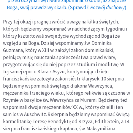
przed oczyma i wytrwale zapominać o sobie, aż znajdzie
Boga, swój prawdziwy skarb. (Sprawdź:
Rozwój duchowy
)
Przy tej okazji pragnę zwrócić uwagę na kilku świętych,
których będziemy wspominać w nadchodzącym tygodniu i
którzy kształtowali swoje życie wychodząc od Boga i ze
względu na Boga. Dzisiaj wspominamy św. Dominika
Guzmana, który w XIII w. założył zakon dominikański,
pełniący misję nauczania społeczeństwa prawd wiary,
przygotowując się do niej poprzez studium i modlitwę. W
tej samej epoce Klara z Asyżu, kontynuując dzieło
franciszkańskie założyła zakon sióstr klarysek. 10 sierpnia
będziemy wspominali świętego diakona Wawrzyńca,
męczennika trzeciego wieku, którego relikwie są czczone w
Rzymie w bazylice św. Wawrzyńca za Murami. Będziemy też
wspominali dwoje męczenników XX w., którzy dzielili ten
sam los w Auschwitz. 9 sierpnia będziemy wspominać świętą
karmelitankę Teresę Benedyktę od Krzyża, Edith Stein, a 14
sierpnia franciszkańskiego kapłana, św. Maksymiliana