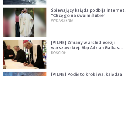
Śpiewający ksiądz podbija internet.
"Chcę go na swoim ślubie"
WYDARZENIA
[PILNE] Zmiany w archidiecezji
warszawskiej. Abp Adrian Galbas
wręczył dekrety nowym proboszczom
KOŚCIÓŁ
[PILNE] Podjęto kroki ws. księdza
Sawielewicza. Nie zobaczymy go w
mediach
WYDARZENIA