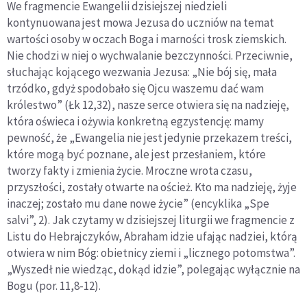
We fragmencie Ewangelii dzisiejszej niedzieli
kontynuowana jest mowa Jezusa do uczniów na temat
wartości osoby w oczach Boga i marności trosk ziemskich.
Nie chodzi w niej o wychwalanie bezczynności. Przeciwnie,
słuchając kojącego wezwania Jezusa: „Nie bój się, mała
trzódko, gdyż spodobało się Ojcu waszemu dać wam
królestwo” (Łk 12,32), nasze serce otwiera się na nadzieję,
która oświeca i ożywia konkretną egzystencję: mamy
pewność, że „Ewangelia nie jest jedynie przekazem treści,
które mogą być poznane, ale jest przesłaniem, które
tworzy fakty i zmienia życie. Mroczne wrota czasu,
przyszłości, zostały otwarte na oścież. Kto ma nadzieję, żyje
inaczej; zostało mu dane nowe życie” (encyklika „Spe
salvi”, 2). Jak czytamy w dzisiejszej liturgii we fragmencie z
Listu do Hebrajczyków, Abraham idzie ufając nadziei, którą
otwiera w nim Bóg: obietnicy ziemi i „licznego potomstwa”.
„Wyszedł nie wiedząc, dokąd idzie”, polegając wyłącznie na
Bogu (por. 11,8-12).