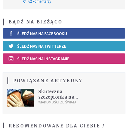
62 komentarzy
BĄDŹ NA BIEŻĄCO
ŚLEDŹ NAS NA FACEBOOKU
ŚLEDŹ NAS NA TWITTERZE
ŚLEDŹ NAS NA INSTAGRAMIE
POWIĄZANE ARTYKUŁY
Skuteczna
szczepionka na
ebolę
WIADOMOŚCI ZE ŚWIATA
REKOMENDOWANE DLA CIEBIE /