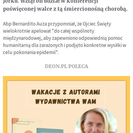
Jorku. Wziął on udział w konferencji
poświęconej walce z tą śmiercionośną chorobą.
Abp Bernardito Auza przypomniał, że Ojciec Święty
wielokrotnie apelował "do całej wspólnoty
międzynarodowej, aby zapewniono odpowiednią pomoc
humanitarną dla zarażonych i podjęto konkretne wysiłki w
celu pokonania epidemii".
DEON.PL POLECA