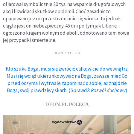
ofiarował symbolicznie 20 tys. na wsparcie długofalowych
akcji likwidacji skutków epidemii. Choć zasadniczo
opanowano już rozprzestrzenianie się wirusa, to jednak
ciągle jest on niebezpieczny. 45 dni po tym jak Liberię
ogłoszono krajem wolnym od eboli, odnotowano tam nowe
jej przypadki śmiertelne.
DEON.PL POLECA
Kto szuka Boga, musi się zwrócić całkowicie do wewnątrz.
Musi się wciąż ukierunkowywać na Boga, zawsze mieć Go
przed oczyma i wytrwale zapominać o sobie, aż znajdzie
Boga, swój prawdziwy skarb. (Sprawdź:
Rozwój duchowy
)
DEON.PL POLECA