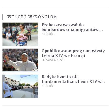
WIĘCEJ W:
KOŚCIÓŁ
Proboszcz wezwał do
bombardowania migrantów.
"Masowy ogień przeciwko
KOŚCIÓŁ
najeźdźcom!"
Opublikowano program wizyty
Leona XIV we Francji
SERWIS PAPIESKI
Radykalizm to nie
fundamentalizm. Leon XIV w
Asyżu
KOŚCIÓŁ