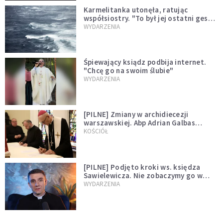
Karmelitanka utonęła, ratując
współsiostry. "To był jej ostatni gest
miłości"
WYDARZENIA
Śpiewający ksiądz podbija internet.
"Chcę go na swoim ślubie"
WYDARZENIA
[PILNE] Zmiany w archidiecezji
warszawskiej. Abp Adrian Galbas
wręczył dekrety nowym proboszczom
KOŚCIÓŁ
[PILNE] Podjęto kroki ws. księdza
Sawielewicza. Nie zobaczymy go w
mediach
WYDARZENIA