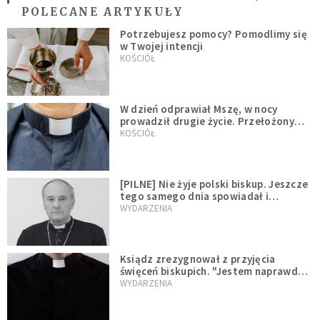
POLECANE ARTYKUŁY
Potrzebujesz pomocy? Pomodlimy się
w Twojej intencji
KOŚCIÓŁ
W dzień odprawiał Mszę, w nocy
prowadził drugie życie. Przełożony
kazał mu opuścić zakon
KOŚCIÓŁ
[PILNE] Nie żyje polski biskup. Jeszcze
tego samego dnia spowiadał i
sprawował Mszę świętą
WYDARZENIA
Ksiądz zrezygnował z przyjęcia
święceń biskupich. "Jestem naprawdę
niegodny"
WYDARZENIA