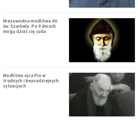
Niezawodna modlitwa do
św. Szarbela. Po 9 dniach
mogą dziać się cuda
Modlitwa ojca Pio w
trudnych i beznadziejnych
sytuacjach