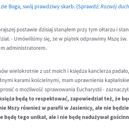
dzie Boga, swój prawdziwy skarb. (Sprawdź:
Rozwój duc
rajszej postawie dzisiaj stanąłem przy tym ołtarzu i stan
iał. - Umówiliśmy się, że w piątek odprawimy Mszę św.
em administratorem.
mów wielokrotnie z ust moich i księdza kanclerza padało,
dnymi karami kościelnymi, mam uprawnienia kapłańskie
rosić o możliwość sprawowania Eucharystii - zaznaczył
 księża będą to respektować, zapowiedział też, że bę
ie Mszy również w parafii w Jasienicy, ale nie będzi
Nie będę tego unikał, ale i nie będę nadużywał gościnn