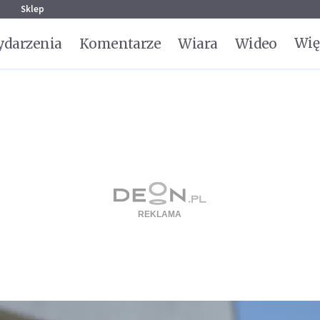
g
Sklep
Wię
darzenia
Komentarze
Wiara
Wideo