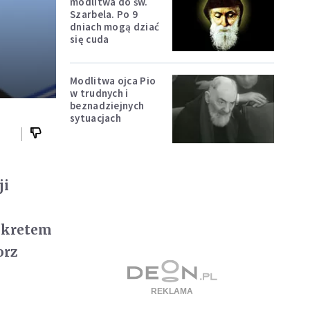
modlitwa do św.
Szarbela. Po 9
dniach mogą dziać
się cuda
Modlitwa ojca Pio
w trudnych i
beznadziejnych
sytuacjach
ji
dekretem
orz