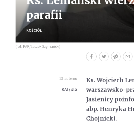
Ks. Lemański wierzy
parafii
KOŚCIÓŁ
(fot. PAP/Leszek Szymański)
13 lat temu
Ks. Wojciech Le
warszawsko-pras
KAI / slo
Jasienicy poinf
abp. Henryka Ho
Chojnicki.