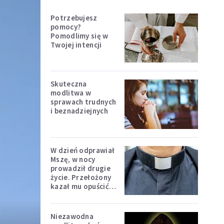
Potrzebujesz
pomocy?
Pomodlimy się w
Twojej intencji
Skuteczna
modlitwa w
sprawach trudnych
i beznadziejnych
W dzień odprawiał
Mszę, w nocy
prowadził drugie
życie. Przełożony
kazał mu opuścić
zakon
Niezawodna