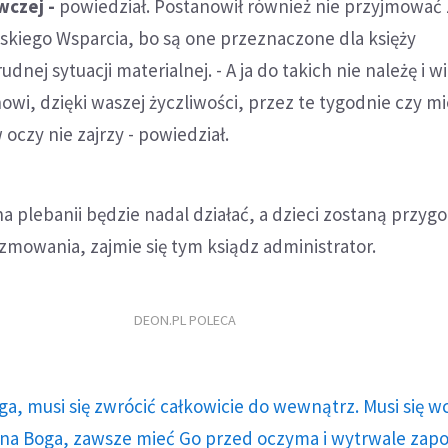
czej -
powiedział. Postanowił również nie przyjmować
skiego Wsparcia, bo są one przeznaczone dla księży
dnej sytuacji materialnej. - A ja do takich nie należę i w
nowi, dzięki waszej życzliwości, przez te tygodnie czy m
 oczy nie zajrzy - powiedział.
 na plebanii będzie nadal działać, a dzieci zostaną przy
mowania, zajmie się tym ksiądz administrator.
DEON.PL POLECA
ga, musi się zwrócić całkowicie do wewnątrz. Musi się w
a Boga, zawsze mieć Go przed oczyma i wytrwale zap