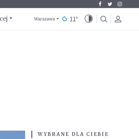
11
°
cej
Warszawa
WYBRANE DLA CIEBIE