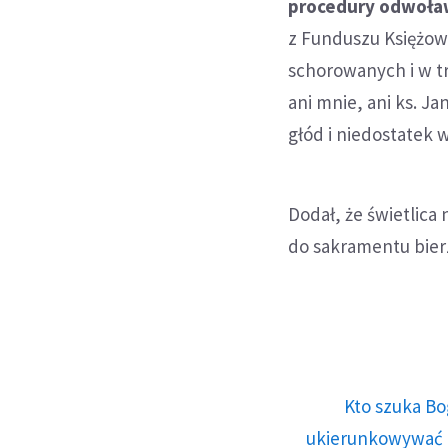
procedury odwoław
z Funduszu Księżow
schorowanych i w tru
ani mnie, ani ks. Ja
głód i niedostatek w
Dodał, że świetlica
do sakramentu bierz
Kto szuka Bo
ukierunkowywać n