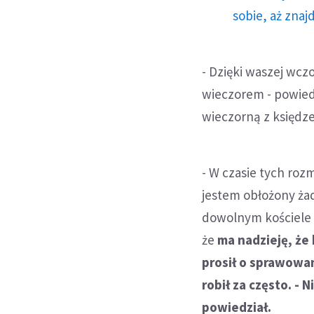
sobie, aż znaj
- Dzięki waszej wczo
wieczorem - powiedz
wieczorną z księdz
- W czasie tych roz
jestem obłożony ża
dowolnym kościele p
że
ma nadzieję, że
prosił o sprawowan
robił za często. - 
powiedział.