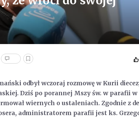
, że wróci do swojej
mański odbył wczoraj rozmowę w Kurii diecez
kiej. Dziś po porannej Mszy św. w parafii w
ormował wiernych o ustaleniach. Zgodnie z 
sera, administratorem parafii jest ks. Grzeg