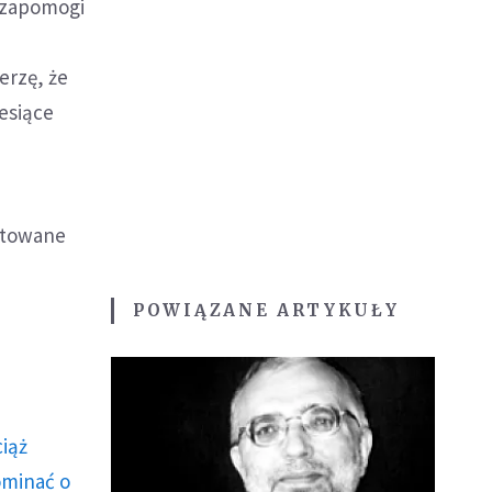
 zapomogi
ierzę, że
iesiące
gotowane
POWIĄZANE ARTYKUŁY
ciąż
ominać o