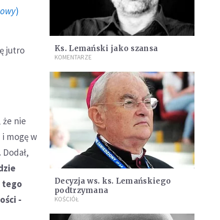
howy
)
Ks. Lemański jako szansa
ę jutro
KOMENTARZE
 że nie
 i mogę w
. Dodał,
dzie
Decyzja ws. ks. Lemańskiego
e tego
podtrzymana
ości -
KOŚCIÓŁ