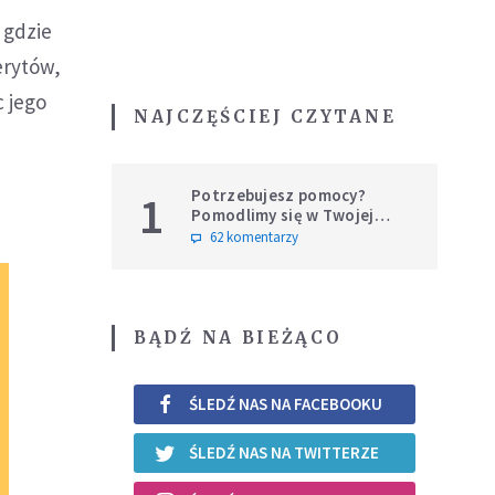
 gdzie
erytów,
c jego
NAJCZĘŚCIEJ CZYTANE
Potrzebujesz pomocy?
1
Pomodlimy się w Twojej
intencji
62 komentarzy
BĄDŹ NA BIEŻĄCO
ŚLEDŹ NAS NA FACEBOOKU
ŚLEDŹ NAS NA TWITTERZE