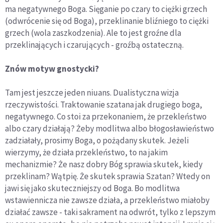
ma negatywnego Boga. Sięganie po czary to ciężki grzech
(odwrócenie się od Boga), przeklinanie bliźniego to ciężki
grzech (wola zaszkodzenia). Ale to jest groźne dla
przeklinających i czarujących - groźbą ostateczną.
Znów motyw gnostycki?
Tam jest jeszcze jeden niuans. Dualistyczna wizja
rzeczywistości. Traktowanie szatana jak drugiego boga,
negatywnego. Co stoi za przekonaniem, że przekleństwo
albo czary działają? Żeby modlitwa albo błogosławieństwo
zadziałały, prosimy Boga, o pożądany skutek. Jeżeli
wierzymy, że działa przekleństwo, to na jakim
mechanizmie? Że nasz dobry Bóg sprawia skutek, kiedy
przeklinam? Wątpię. Że skutek sprawia Szatan? Wtedy on
jawi się jako skuteczniejszy od Boga. Bo modlitwa
wstawiennicza nie zawsze działa, a przekleństwo miałoby
działać zawsze - taki sakrament na odwrót, tylko z lepszym