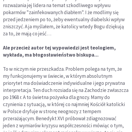
rozważania jej lidera na temat szkodliwego wpływu
pokarmów "zainfekowanych diabłem". I że modlimy się
przed jedzeniem po to, żeby ewentualny diabelski wpływ
zniszczyć. A ja myślałem, że katolicy wtedy Bogu dziękują
za to, że mają co jeść…
Ale przecież autor tej wypowiedzi jest teologiem,
wykłada, ma błogosławieństwo biskupa...
To w niczym nie przeszkadza. Problem polega na tym, że
my funkcjonujemy w świecie, w którym absolutnym
priorytet ma doświadczenie indywidualne i jego prywatna
interpretacja. Ten duch rozsiada się na Zachodzie zwłaszcza
po 1968 r. A to świetna pożywka dla gnozy. Mamy do
czynienia z sytuacją, w której co najmniej Kościół katolicki
w Polsce dryfuje w stronę neognozy z tempem
przerażającym. Benedykt XVI próbował zdiagnozować
jeden z wymiarów kryzysu współczesności mówiąc o tym,