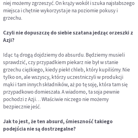
niej możemy zgrzeszyć. On krąży wokół i szuka najsłabszego
miejsca i chętnie wykorzysta je na poziomie pokusy i
grzechu.
Czyli nie dopuszczę do siebie szatana jedząc orzeszki z
Azji?
Idąc tą drogą dojdziemy do absurdu. Będziemy musieli
sprawdzić, czy przypadkiem piekarz nie był w stanie
grzechu ciężkiego, kiedy piekł chleb, który kupiliśmy. Nie
tylko on, ale wszyscy, którzy uczestniczyli w produkcji
mąki i tam innych składników, aż po tę soję, która tam się
przypadkowo domieszała. A wiadomo, ta soja pewnie
pochodzi z Azji… Właściwie niczego nie możemy
bezpiecznie jeść.
Jak to jest, że ten absurd, śmieszność takiego
podejścia nie są dostrzegalne?