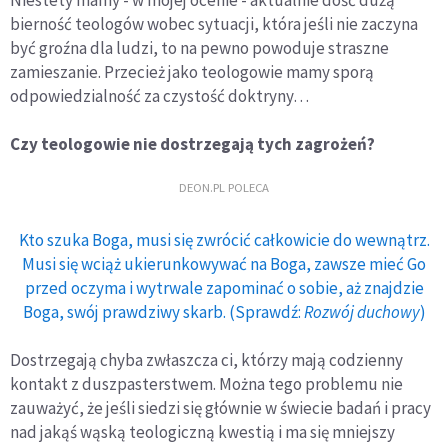
Niestety mamy - w mojej ocenie - aktualnie dość dużą
bierność teologów wobec sytuacji, która jeśli nie zaczyna
być groźna dla ludzi, to na pewno powoduje straszne
zamieszanie. Przecież jako teologowie mamy sporą
odpowiedzialność za czystość doktryny…
Czy teologowie nie dostrzegają tych zagrożeń?
DEON.PL POLECA
Kto szuka Boga, musi się zwrócić całkowicie do wewnątrz.
Musi się wciąż ukierunkowywać na Boga, zawsze mieć Go
przed oczyma i wytrwale zapominać o sobie, aż znajdzie
Boga, swój prawdziwy skarb. (Sprawdź:
Rozwój duchowy
)
Dostrzegają chyba zwłaszcza ci, którzy mają codzienny
kontakt z duszpasterstwem. Można tego problemu nie
zauważyć, że jeśli siedzi się głównie w świecie badań i pracy
nad jakąś wąską teologiczną kwestią i ma się mniejszy