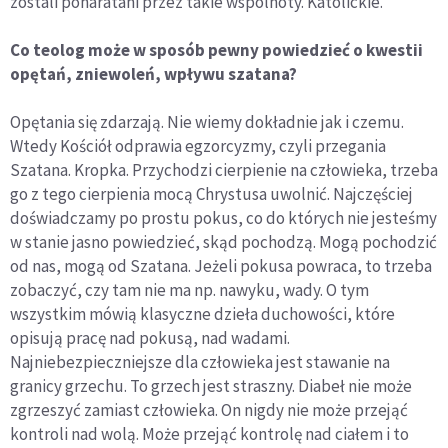
zostali poharatani przez takie wspólnoty. Katolickie.
Co teolog może w sposób pewny powiedzieć o kwestii
opętań, zniewoleń, wpływu szatana?
Opętania się zdarzają. Nie wiemy dokładnie jak i czemu.
Wtedy Kościół odprawia egzorcyzmy, czyli przegania
Szatana. Kropka. Przychodzi cierpienie na człowieka, trzeba
go z tego cierpienia mocą Chrystusa uwolnić. Najczęściej
doświadczamy po prostu pokus, co do których nie jesteśmy
w stanie jasno powiedzieć, skąd pochodzą. Mogą pochodzić
od nas, mogą od Szatana. Jeżeli pokusa powraca, to trzeba
zobaczyć, czy tam nie ma np. nawyku, wady. O tym
wszystkim mówią klasyczne dzieła duchowości, które
opisują pracę nad pokusą, nad wadami.
Najniebezpieczniejsze dla człowieka jest stawanie na
granicy grzechu. To grzech jest straszny. Diabeł nie może
zgrzeszyć zamiast człowieka. On nigdy nie może przejąć
kontroli nad wolą. Może przejąć kontrolę nad ciałem i to