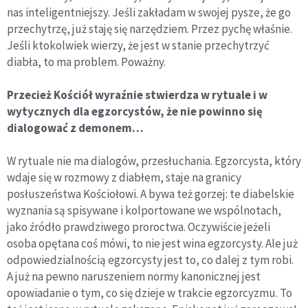
nas inteligentniejszy. Jeśli zakładam w swojej pysze, że go
przechytrzę, już staję się narzędziem. Przez pychę właśnie.
Jeśli ktokolwiek wierzy, że jest w stanie przechytrzyć
diabła, to ma problem. Poważny.
Przecież Kościół wyraźnie stwierdza w rytuale i w
wytycznych dla egzorcystów, że nie powinno się
dialogować z demonem…
W rytuale nie ma dialogów, przesłuchania. Egzorcysta, który
wdaje się w rozmowy z diabłem, staje na granicy
posłuszeństwa Kościołowi. A bywa też gorzej: te diabelskie
wyznania są spisywane i kolportowane we wspólnotach,
jako źródło prawdziwego proroctwa. Oczywiście jeżeli
osoba opętana coś mówi, to nie jest wina egzorcysty. Ale już
odpowiedzialnością egzorcysty jest to, co dalej z tym robi.
A już na pewno naruszeniem normy kanonicznej jest
opowiadanie o tym, co się dzieje w trakcie egzorcyzmu. To