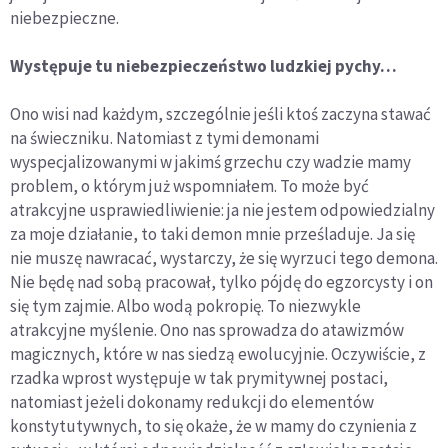
niebezpieczne.
Występuje tu niebezpieczeństwo ludzkiej pychy…
Ono wisi nad każdym, szczególnie jeśli ktoś zaczyna stawać
na świeczniku. Natomiast z tymi demonami
wyspecjalizowanymi w jakimś grzechu czy wadzie mamy
problem, o którym już wspomniałem. To może być
atrakcyjne usprawiedliwienie: ja nie jestem odpowiedzialny
za moje działanie, to taki demon mnie prześladuje. Ja się
nie muszę nawracać, wystarczy, że się wyrzuci tego demona.
Nie będę nad sobą pracował, tylko pójdę do egzorcysty i on
się tym zajmie. Albo wodą pokropię. To niezwykle
atrakcyjne myślenie. Ono nas sprowadza do atawizmów
magicznych, które w nas siedzą ewolucyjnie. Oczywiście, z
rzadka wprost występuje w tak prymitywnej postaci,
natomiast jeżeli dokonamy redukcji do elementów
konstytutywnych, to się okaże, że w mamy do czynienia z