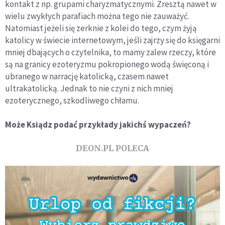
kontakt z np. grupami charyzmatycznymi. Zresztą nawet w
wielu zwykłych parafiach można tego nie zauważyć.
Natomiast jeżeli się zerknie z kolei do tego, czym żyją
katolicy w świecie internetowym, jeśli zajrzy się do księgarni
mniej dbających o czytelnika, to mamy zalew rzeczy, które
są na granicy ezoteryzmu pokropionego wodą święconą i
ubranego w narrację katolicką, czasem nawet
ultrakatolicką. Jednak to nie czyni z nich mniej
ezoterycznego, szkodliwego chłamu.
Może Ksiądz podać przykłady jakichś wypaczeń?
DEON.PL POLECA