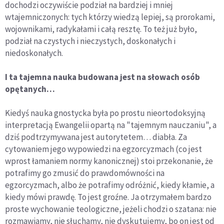
dochodzi oczywiście podział na bardziej i mniej
wtajemniczonych: tych którzy wiedzą lepiej, są prorokami,
wojownikami, radykałami i całą resztę. To też już było,
podział na czystych i nieczystych, doskonałych i
niedoskonałych.
I ta tajemna nauka budowana jest na słowach osób
opętanych…
Kiedyś nauka gnostycka była po prostu nieortodoksyjną
interpretacją Ewangelii opartą na "tajemnym nauczaniu", a
dziś podtrzymywana jest autorytetem… diabła. Za
cytowaniem jego wypowiedzi na egzorcyzmach (co jest
wprost łamaniem normy kanonicznej) stoi przekonanie, że
potrafimy go zmusić do prawdomówności na
egzorcyzmach, albo że potrafimy odróżnić, kiedy kłamie, a
kiedy mówi prawdę. To jest groźne. Ja otrzymałem bardzo
proste wychowanie teologiczne, jeżeli chodzi o szatana: nie
rozmawiamy, nie słuchamy, nie dyskutujemy, bo on jest od