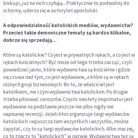
biskupi, już na nich czyhają... Praktycznie to podwaliny do
schizmy, uderza się w autorytet apostolski.
A odpowiedzialność katolickich mediów, wydawnictw?
Przecież takie demoniczne tematy są bardzo klikalne,
dobrze się sprzedają...
Które są katolickie? Co jest w prywatnych rękach, a co jest w
rękach kościelnych? Być może od tego trzeba zacząć, czyli
powiedzieć jasno, które wydawnictwa są kościelne i gdzie
się czuwa nad tym, co jest wydawane, a które są w rękach
różnych grup biznesowych. Bo to, że właściciel jest
katolikiem, nie czyni wydawnictwa katolickim. Po drugie
trzeba pilnować cenzorów. Często niestety imprimatur jest
wydawane na podstawie jeszcze nie albo nigdy nie
napisanej recenzji. Jeżeli ktoś organizuje targi wydawców
katolickich i wpuszcza tam wszystkich i wszystko, można
zapytać, czy to są targi wydawców katolickich. Albo inaczej,
co to znaczy to "katolickich" w nazwie. Wydawnictwa też są