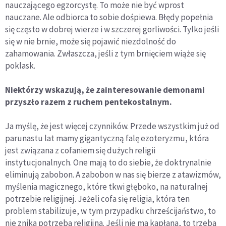
nauczającego egzorcystę. To może nie być wprost
nauczane. Ale odbiorca to sobie dośpiewa. Błędy popełnia
się często w dobrej wierze i w szczerej gorliwości. Tylko jeśli
się w nie brnie, może się pojawić niezdolność do
zahamowania. Zwłaszcza, jeśli z tym brnięciem wiąże się
poklask.
Niektórzy wskazują, że zainteresowanie demonami
przyszło razem z ruchem pentekostalnym.
Ja myślę, że jest więcej czynników. Przede wszystkim już od
parunastu lat mamy gigantyczną falę ezoteryzmu, która
jest związana z cofaniem się dużych religii
instytucjonalnych. One mają to do siebie, że doktrynalnie
eliminują zabobon. A zabobon w nas się bierze z atawizmów,
myślenia magicznego, które tkwi głęboko, na naturalnej
potrzebie religijnej. Jeżeli cofa się religia, która ten
problem stabilizuje, w tym przypadku chrześcijaństwo, to
nie znika potrzeba religijna. Jeśli nie ma kapłana, to trzeba