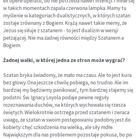
ex opere operato, bo nie potrzeba nawet intencji. I mnie się
w takich momentach zapala czerwona lampka. Mamy tu
myślenie w kategoriach dualistycznych, w których szatan
zostaje zrównany z Bogiem. Krążą nawet takie memy, że
Jezus się siłuje z szatanem - to jest dualizm w wersji
pełzającej. Nie ma żadnej równości między Szatanem a
Bogiem.
Żadnej walki, w której jedna ze stron może wygrać?
Szatan bryka świadomy, że mało ma czasu. Ale to jest kura
bez głowy. Ona jeszcze chwilę pobiega, no trudno. Ale im
bardziej my będziemy panikować, tym bardziej stajemy się
podatni. Św. Ignacy Loyola podaje pewne reguły
rozeznawania duchów, na których wychowała się rzesza
świętych. Wielokrotnie ostrzega przed szatanem i zwraca
uwagę, że szatan w swoim postępowaniu podobny jest do
kobiety: chęć szkodzenia ma wielką, ale siły mdłe.
Największym dla nas problemem pozostaje pokusa, bo po