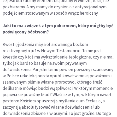
że jeśli odrzucimy element racjonalny w wierze, to się nie
pozbieramy. A my mamy do czynienia z antyracjonalnym
podejściem stosowanym w sposób wręcz heroiczny.
Jaki to ma związek z tym pokarmem, który mógłby być
poświęcony bóstwom?
Kwestię jedzenia mięsa ofiarowanego bożkom
rozstrzygnięto już w Nowym Testamencie. To nie jest
kwestia czy ktoś ma wykształcenie teologiczne, czy nie ma,
tylko jak bardzo bazuje na swoim prywatnym
doświadczeniu. Parę dni temu pewien poważny i szanowany
w Polsce rekolekcjonista opublikował w mniej poważnym i
szanowanym piśmie własne proroctwo, którego treść
delikatnie mówiąc budzi wątpliwości. W którym momencie
pojawia się poważny błąd? Właśnie w tym, w którym nawet
pasterze Kościoła opuszczają myślenie cum Ecclesia, a
zaczynają absolutyzować własne doświadczenia lub
doświadczenia zbieżne z własnymi. To jest groźne. Do tego