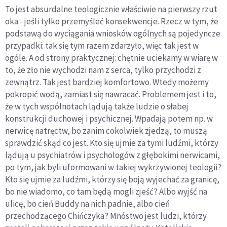
To jest absurdalne teologicznie właściwie na pierwszy rzut
oka - jeśli tylko przemyśleć konsekwencje. Rzecz w tym, że
podstawą do wyciągania wniosków ogólnych są pojedyncze
przypadki: tak się tym razem zdarzyło, więc tak jest w
ogóle. A od strony praktycznej: chętnie uciekamy w wiarę w
to, że zło nie wychodzi nam z serca, tylko przychodzi z
zewnątrz. Tak jest bardziej komfortowo. Wtedy możemy
pokropić wodą, zamiast się nawracać. Problemem jest i to,
że w tych wspólnotach lądują także ludzie o słabej
konstrukcji duchowej i psychicznej. Wpadają potem np. w
nerwicę natręctw, bo zanim cokolwiek zjedzą, to muszą
sprawdzić skąd co jest. Kto się ujmie za tymi ludźmi, którzy
lądują u psychiatrów i psychologów z głębokimi nerwicami,
po tym, jak byli uformowani w takiej wykrzywionej teologii?
Kto się ujmie za ludźmi, którzy się boją wyjechać za granicę,
bo nie wiadomo, co tam będą mogli zjeść? Albo wyjść na
ulicę, bo cień Buddy na nich padnie, albo cień
przechodzącego Chińczyka? Mnóstwo jest ludzi, którzy