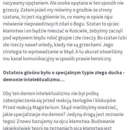
nazywamy opętaniem. Ale osoba opętana w ten sposób nie
grzeszy. Zatem jeżeli my mówimy o groźbie ze strony
szatana, to jest nią głównie to, co mamy w opisie raju:
mówienie nieprawdziwych zdań o Bogu. Szatan to ojciec
kłamstwa i on będzie mieszać w Kościele, żebyśmy zaczęli
pod wpływem błędu robić głupie i złe rzeczy. Bo szatan lubi
złe rzeczy nawet wtedy, kiedy nie są grzechami. Jego
strategia to wprowadzanie w błąd. A tu akurat otwarliśmy
mu kanał komunikacyjny w sposób prawie heroiczny.
Ostatnio głośno było o specjalnym typie złego ducha -
demonie intelektualizmu…
Oby ten demon intelektualizmu nie był próbą
zabezpieczenia się przed reakcją teologów i biskupów.
Przed reakcją Magisterium. Skąd mielibyśmy wiedzieć,
jakie specjalizacje ma demon? Jedyną drogą jest zeznanie
tegoż. Znowu bazujemy na ojcu kłamstwa. Budowanie
jakiejkolwiek teorii na zeznaniach ojca kłamstwa jest