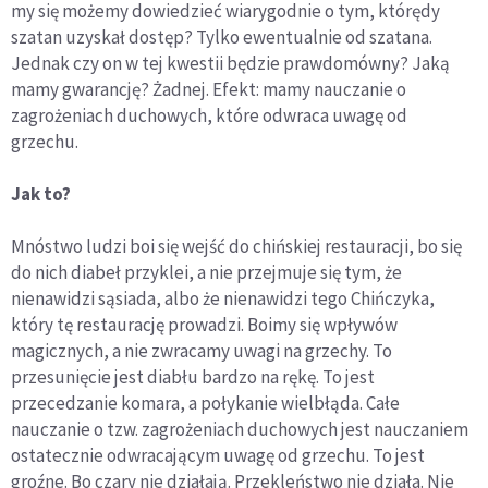
my się możemy dowiedzieć wiarygodnie o tym, którędy
szatan uzyskał dostęp? Tylko ewentualnie od szatana.
Jednak czy on w tej kwestii będzie prawdomówny? Jaką
mamy gwarancję? Żadnej. Efekt: mamy nauczanie o
zagrożeniach duchowych, które odwraca uwagę od
grzechu.
Jak to?
Mnóstwo ludzi boi się wejść do chińskiej restauracji, bo się
do nich diabeł przyklei, a nie przejmuje się tym, że
nienawidzi sąsiada, albo że nienawidzi tego Chińczyka,
który tę restaurację prowadzi. Boimy się wpływów
magicznych, a nie zwracamy uwagi na grzechy. To
przesunięcie jest diabłu bardzo na rękę. To jest
przecedzanie komara, a połykanie wielbłąda. Całe
nauczanie o tzw. zagrożeniach duchowych jest nauczaniem
ostatecznie odwracającym uwagę od grzechu. To jest
groźne. Bo czary nie działają. Przekleństwo nie działa. Nie