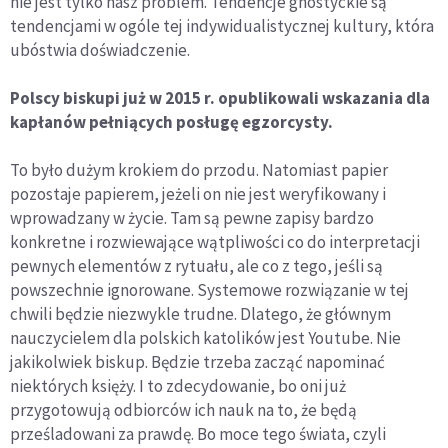
nie jest tylko nasz problem. Tendencje gnostyckie są
tendencjami w ogóle tej indywidualistycznej kultury, która
ubóstwia doświadczenie.
Polscy biskupi już w 2015 r. opublikowali wskazania dla
kapłanów pełniących posługę egzorcysty.
To było dużym krokiem do przodu. Natomiast papier
pozostaje papierem, jeżeli on nie jest weryfikowany i
wprowadzany w życie. Tam są pewne zapisy bardzo
konkretne i rozwiewające wątpliwości co do interpretacji
pewnych elementów z rytuału, ale co z tego, jeśli są
powszechnie ignorowane. Systemowe rozwiązanie w tej
chwili będzie niezwykle trudne. Dlatego, że głównym
nauczycielem dla polskich katolików jest Youtube. Nie
jakikolwiek biskup. Będzie trzeba zacząć napominać
niektórych księży. I to zdecydowanie, bo oni już
przygotowują odbiorców ich nauk na to, że będą
prześladowani za prawdę. Bo moce tego świata, czyli