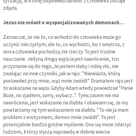
sytuacją, w której odpowiedzialność z człowieka zostaje
zdjęta.
Jezus nie mówił o wyspecjalizowanych demonach…
Zaznaczał, że nie to, co wchodzi do człowieka może go
uczynić nieczystym, ale to, co wychodzi, bo z wnętrza, z
serca człowieka pochodzą złe rzeczy. To jest trudne
nauczanie. Jedyną drogą wyjścia jest nawrócenie, tzn.
przyznanie się do tego, że jestem słaby i robię zło, nie
zwalając na inne czynniki, jak w raju: "Niewiasta, którą
postawiłeś przy mnie, wąż mnie zwiódł" Dramatem raju jest
to wskazanie na węża. Gdyby Adam wtedy powiedział "Panie
Boże, no zjadłem, sorry, wybacz...". Tymczasem nie ma
nawrócenia, jest wskazanie na diabła. I obawiam się, że my
powtarzamy raj tym wskazaniem na diabła. "To nie ja mam
problem z erotyzmem, demon mnie zwiódł". To jest
potencjalnie bardzo groźne myślenie. Ono się może zdarzyć
ludziom, którzy słyszą naprawdę w dobrej wierze