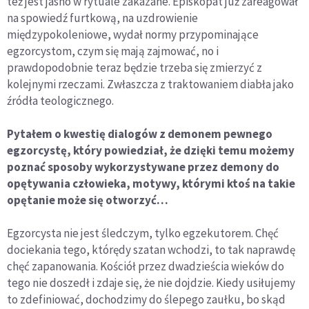
też jest jasno w rytuale zakazane. Episkopat już zareagował
na spowiedź furtkową, na uzdrowienie
międzypokoleniowe, wydał normy przypominające
egzorcystom, czym się mają zajmować, no i
prawdopodobnie teraz będzie trzeba się zmierzyć z
kolejnymi rzeczami. Zwłaszcza z traktowaniem diabła jako
źródła teologicznego.
Pytałem o kwestię dialogów z demonem pewnego
egzorcystę, który powiedział, że dzięki temu możemy
poznać sposoby wykorzystywane przez demony do
opętywania człowieka, motywy, którymi ktoś na takie
opętanie może się otworzyć…
Egzorcysta nie jest śledczym, tylko egzekutorem. Chęć
dociekania tego, którędy szatan wchodzi, to tak naprawdę
chęć zapanowania. Kościół przez dwadzieścia wieków do
tego nie doszedł i zdaje się, że nie dojdzie. Kiedy usiłujemy
to zdefiniować, dochodzimy do ślepego zaułku, bo skąd