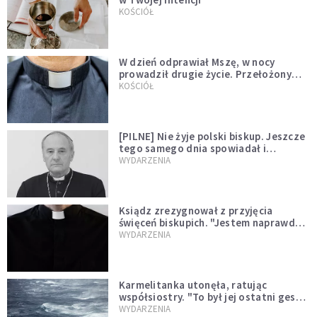
KOŚCIÓŁ
W dzień odprawiał Mszę, w nocy
prowadził drugie życie. Przełożony
kazał mu opuścić zakon
KOŚCIÓŁ
[PILNE] Nie żyje polski biskup. Jeszcze
tego samego dnia spowiadał i
sprawował Mszę świętą
WYDARZENIA
Ksiądz zrezygnował z przyjęcia
święceń biskupich. "Jestem naprawdę
niegodny"
WYDARZENIA
Karmelitanka utonęła, ratując
współsiostry. "To był jej ostatni gest
miłości"
WYDARZENIA