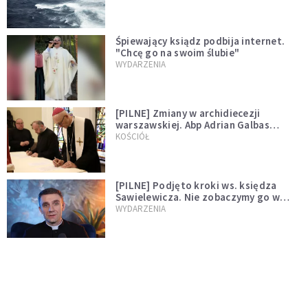
Śpiewający ksiądz podbija internet.
"Chcę go na swoim ślubie"
WYDARZENIA
[PILNE] Zmiany w archidiecezji
warszawskiej. Abp Adrian Galbas
wręczył dekrety nowym proboszczom
KOŚCIÓŁ
[PILNE] Podjęto kroki ws. księdza
Sawielewicza. Nie zobaczymy go w
mediach
WYDARZENIA