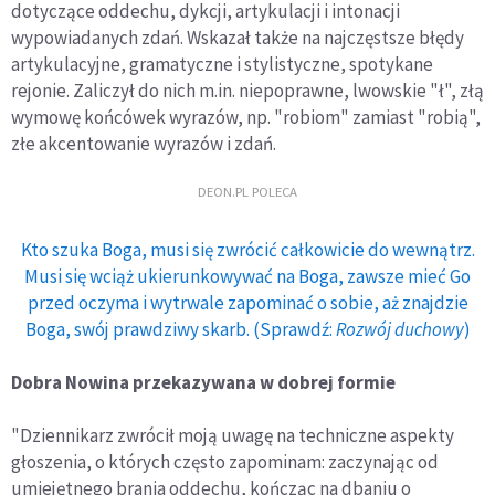
dotyczące oddechu, dykcji, artykulacji i intonacji
wypowiadanych zdań. Wskazał także na najczęstsze błędy
artykulacyjne, gramatyczne i stylistyczne, spotykane
rejonie. Zaliczył do nich m.in. niepoprawne, lwowskie "ł", złą
wymowę końcówek wyrazów, np. "robiom" zamiast "robią",
złe akcentowanie wyrazów i zdań.
DEON.PL POLECA
Kto szuka Boga, musi się zwrócić całkowicie do wewnątrz.
Musi się wciąż ukierunkowywać na Boga, zawsze mieć Go
przed oczyma i wytrwale zapominać o sobie, aż znajdzie
Boga, swój prawdziwy skarb. (Sprawdź:
Rozwój duchowy
)
Dobra Nowina przekazywana w dobrej formie
"Dziennikarz zwrócił moją uwagę na techniczne aspekty
głoszenia, o których często zapominam: zaczynając od
umiejętnego brania oddechu, kończąc na dbaniu o