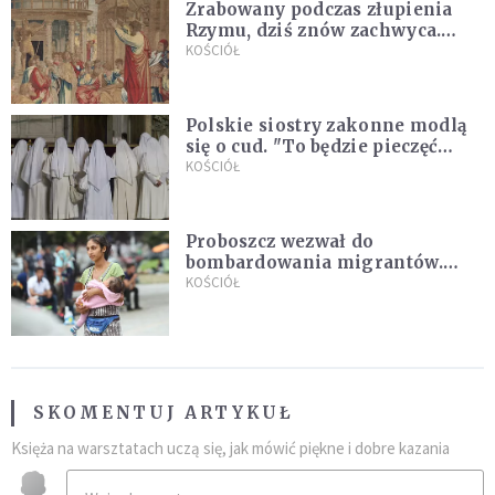
Zrabowany podczas złupienia
Rzymu, dziś znów zachwyca.
Wyjątkowy arras w Castel
KOŚCIÓŁ
Gandolfo
Polskie siostry zakonne modlą
się o cud. "To będzie pieczęć
Pana Boga dla naszej wiary"
KOŚCIÓŁ
Proboszcz wezwał do
bombardowania migrantów.
"Masowy ogień przeciwko
KOŚCIÓŁ
najeźdźcom!"
SKOMENTUJ ARTYKUŁ
Księża na warsztatach uczą się, jak mówić piękne i dobre kazania