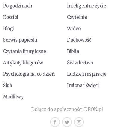
Po godzinach
Inteligentne życie
Kościół
Czytelnia
Blogi
Wideo
Serwis papieski
Duchowość
Czytania liturgiczne
Biblia
Artykuły blogerów
Świadectwa
Psychologia na co dzień
Ludzie i inspiracje
Ślub
Imiona i święci
Modlitwy
Dołącz do społeczności DEON.pl