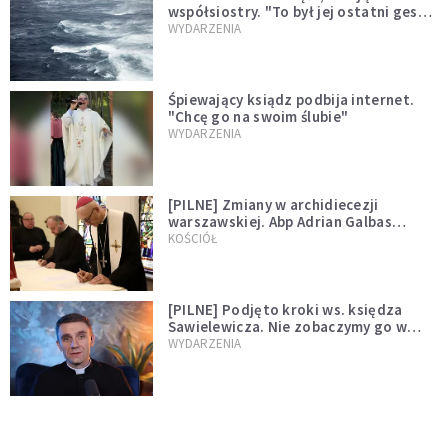
współsiostry. "To był jej ostatni gest
miłości"
WYDARZENIA
Śpiewający ksiądz podbija internet.
"Chcę go na swoim ślubie"
WYDARZENIA
[PILNE] Zmiany w archidiecezji
warszawskiej. Abp Adrian Galbas
wręczył dekrety nowym proboszczom
KOŚCIÓŁ
[PILNE] Podjęto kroki ws. księdza
Sawielewicza. Nie zobaczymy go w
mediach
WYDARZENIA