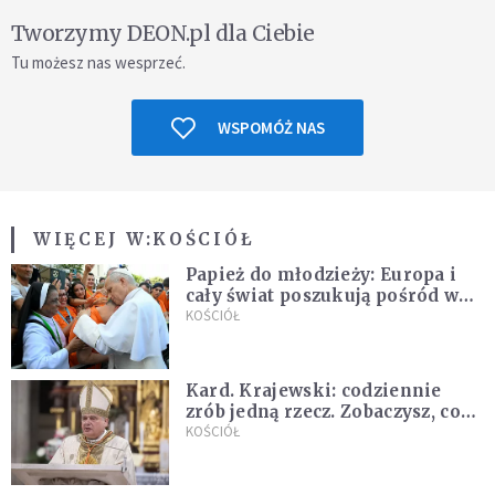
Tworzymy DEON.pl dla Ciebie
Tu możesz nas wesprzeć.
WSPOMÓŻ NAS
WIĘCEJ W:
KOŚCIÓŁ
Papież do młodzieży: Europa i
cały świat poszukują pośród was
nowych świętych
KOŚCIÓŁ
Kard. Krajewski: codziennie
zrób jedną rzecz. Zobaczysz, co
stanie się z twoim życiem
KOŚCIÓŁ