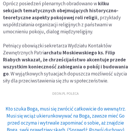
Oprócz posiedzeń plenarnych obradowano w
kilku
sekcjach tematycznych obejmujących historyczno-
teoretyczne aspekty pokojowej roli religii
, przykłady
współdziałania organizacji religijnych z państwami w
umocnieniu pokoju, dialog międzyreligijny.
Pełniący obowiązki sekretarza Wydziału Kontaktów
Zewnętrznych Patri
archatu Moskiewskiego ks. Filip
Riabych wskazał, że chrześcijaństwo akcentuje przede
wszystkim konieczność zabiegania o pokój i budowania
go
. W wyjątkowych sytuacjach dopuszcza możliwość użycia
siły dla przeciwstawienia się złu w społeczeństwie.
DEON.PL POLECA
Kto szuka Boga, musi się zwrócić całkowicie do wewnątrz.
Musi się wciąż ukierunkowywać na Boga, zawsze mieć Go
przed oczyma i wytrwale zapominać o sobie, aż znajdzie
Boga, swój prawdziwy skarb. (Sprawdź:
Rozwój duchowy
)