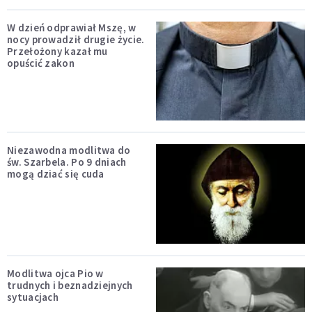
W dzień odprawiał Mszę, w
nocy prowadził drugie życie.
Przełożony kazał mu
opuścić zakon
Niezawodna modlitwa do
św. Szarbela. Po 9 dniach
mogą dziać się cuda
Modlitwa ojca Pio w
trudnych i beznadziejnych
sytuacjach