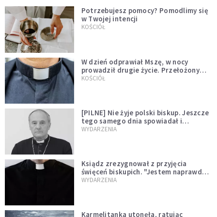
Potrzebujesz pomocy? Pomodlimy się
w Twojej intencji
KOŚCIÓŁ
W dzień odprawiał Mszę, w nocy
prowadził drugie życie. Przełożony
kazał mu opuścić zakon
KOŚCIÓŁ
[PILNE] Nie żyje polski biskup. Jeszcze
tego samego dnia spowiadał i
sprawował Mszę świętą
WYDARZENIA
Ksiądz zrezygnował z przyjęcia
święceń biskupich. "Jestem naprawdę
niegodny"
WYDARZENIA
Karmelitanka utonęła, ratując