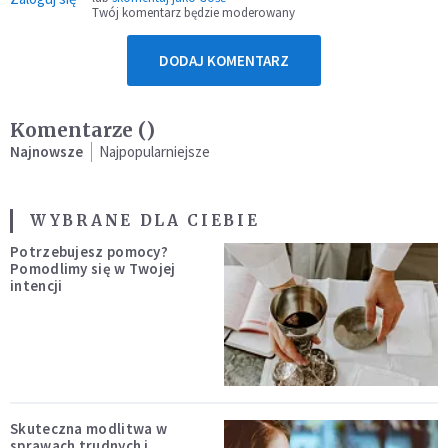
Twój komentarz będzie moderowany
DODAJ KOMENTARZ
Komentarze (
)
Najnowsze
Najpopularniejsze
WYBRANE DLA CIEBIE
Potrzebujesz pomocy?
Pomodlimy się w Twojej
intencji
Skuteczna modlitwa w
sprawach trudnych i