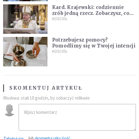
Kard. Krajewski: codziennie
zrób jedną rzecz. Zobaczysz, co
stanie się z twoim życiem
KOŚCIÓŁ
Potrzebujesz pomocy?
Pomodlimy się w Twojej intencji
KOŚCIÓŁ
SKOMENTUJ ARTYKUŁ
Moskwa: stali 10 godzin, by zobaczyć relikwie
Zaloguj się
lub
skomentuj jako Gość