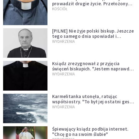
prowadził drugie życie. Przełożony
kazał mu opuścić zakon
KOŚCIÓŁ
[PILNE] Nie żyje polski biskup. Jeszcze
tego samego dnia spowiadał i
sprawował Mszę świętą
WYDARZENIA
Ksiądz zrezygnował z przyjęcia
święceń biskupich. "Jestem naprawdę
niegodny"
WYDARZENIA
Karmelitanka utonęła, ratując
współsiostry. "To był jej ostatni gest
miłości"
WYDARZENIA
Śpiewający ksiądz podbija internet.
"Chcę go na swoim ślubie"