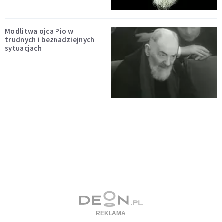
Modlitwa ojca Pio w
trudnych i beznadziejnych
sytuacjach