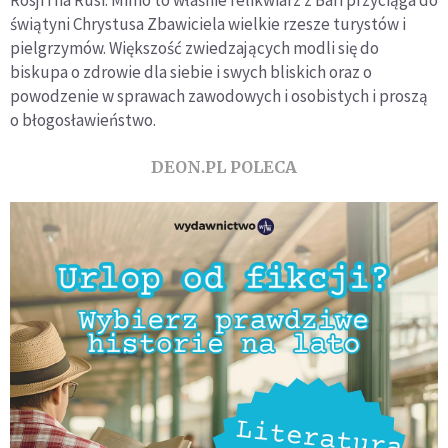
Rosji i na Rusi. Mimo to właśnie relikwiarz z Bari przyciąga do
świątyni Chrystusa Zbawiciela wielkie rzesze turystów i
pielgrzymów. Większość zwiedzających modli się do
biskupa o zdrowie dla siebie i swych bliskich oraz o
powodzenie w sprawach zawodowych i osobistych i proszą
o błogosławieństwo.
DEON.PL POLECA