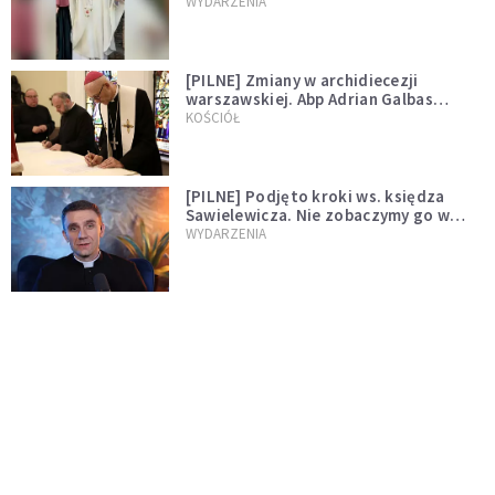
WYDARZENIA
[PILNE] Zmiany w archidiecezji
warszawskiej. Abp Adrian Galbas
wręczył dekrety nowym proboszczom
KOŚCIÓŁ
[PILNE] Podjęto kroki ws. księdza
Sawielewicza. Nie zobaczymy go w
mediach
WYDARZENIA