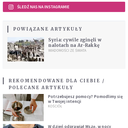
ŚLEDŹ NAS NA INSTAGRAMIE
POWIĄZANE ARTYKUŁY
Syria: cywile zginęli w
nalotach na Ar-Rakkę
WIADOMOŚCI ZE ŚWIATA
REKOMENDOWANE DLA CIEBIE /
POLECANE ARTYKUŁY
Potrzebujesz pomocy? Pomodlimy się
w Twojej intencji
KOŚCIÓŁ
W dzień odprawiał Mszę, w nocy