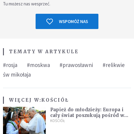
Tu możesz nas wesprzeć.
WSPOMÓŻ NAS
TEMATY W ARTYKULE
#rosja
#moskwa
#prawosławni
#relikwie
św mikołaja
WIĘCEJ W:
KOŚCIÓŁ
Papież do młodzieży: Europa i
cały świat poszukują pośród was
nowych świętych
KOŚCIÓŁ