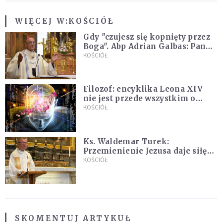
WIĘCEJ W:
KOŚCIÓŁ
Gdy "czujesz się kopnięty przez
Boga". Abp Adrian Galbas: Pan
Bóg nie zabierze szpili
KOŚCIÓŁ
Filozof: encyklika Leona XIV
nie jest przede wszystkim o
sztucznej inteligencji
KOŚCIÓŁ
Ks. Waldemar Turek:
Przemienienie Jezusa daje siłę
do pokonywania przeciwności
KOŚCIÓŁ
SKOMENTUJ ARTYKUŁ