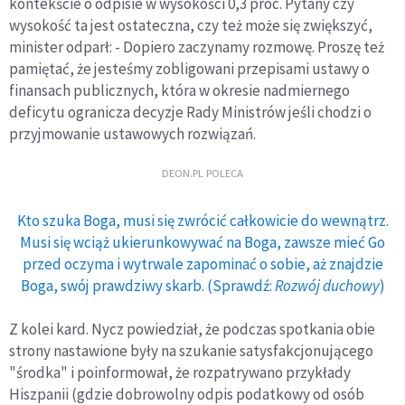
kontekście o odpisie w wysokości 0,3 proc. Pytany czy
wysokość ta jest ostateczna, czy też może się zwiększyć,
minister odparł: - Dopiero zaczynamy rozmowę. Proszę też
pamiętać, że jesteśmy zobligowani przepisami ustawy o
finansach publicznych, która w okresie nadmiernego
deficytu ogranicza decyzje Rady Ministrów jeśli chodzi o
przyjmowanie ustawowych rozwiązań.
DEON.PL POLECA
Kto szuka Boga, musi się zwrócić całkowicie do wewnątrz.
Musi się wciąż ukierunkowywać na Boga, zawsze mieć Go
przed oczyma i wytrwale zapominać o sobie, aż znajdzie
Boga, swój prawdziwy skarb. (Sprawdź:
Rozwój duchowy
)
Z kolei kard. Nycz powiedział, że podczas spotkania obie
strony nastawione były na szukanie satysfakcjonującego
"środka" i poinformował, że rozpatrywano przykłady
Hiszpanii (gdzie dobrowolny odpis podatkowy od osób