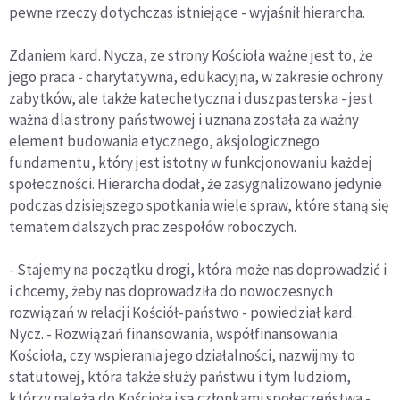
pewne rzeczy dotychczas istniejące - wyjaśnił hierarcha.
Zdaniem kard. Nycza, ze strony Kościoła ważne jest to, że
jego praca - charytatywna, edukacyjna, w zakresie ochrony
zabytków, ale także katechetyczna i duszpasterska - jest
ważna dla strony państwowej i uznana została za ważny
element budowania etycznego, aksjologicznego
fundamentu, który jest istotny w funkcjonowaniu każdej
społeczności. Hierarcha dodał, że zasygnalizowano jedynie
podczas dzisiejszego spotkania wiele spraw, które staną się
tematem dalszych prac zespołów roboczych.
- Stajemy na początku drogi, która może nas doprowadzić i
i chcemy, żeby nas doprowadziła do nowoczesnych
rozwiązań w relacji Kościół-państwo - powiedział kard.
Nycz. - Rozwiązań finansowania, współfinansowania
Kościoła, czy wspierania jego działalności, nazwijmy to
statutowej, która także służy państwu i tym ludziom,
którzy należą do Kościoła i są członkami społeczeństwa -