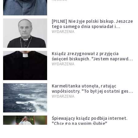
[PILNE] Nie żyje polski biskup. Jeszcze
tego samego dnia spowiadał i
sprawował Mszę świętą
WYDARZENIA
Ksiądz zrezygnował z przyjęcia
święceń biskupich. "Jestem naprawdę
niegodny"
WYDARZENIA
Karmelitanka utonęła, ratując
współsiostry. "To był jej ostatni gest
miłości"
WYDARZENIA
Śpiewający ksiądz podbija internet.
"Chcę go na swoim ślubie"
WYDARZENIA