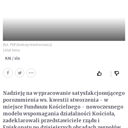
(fot. PAP/Andrzej Hrechorowicz)
14 lat temu
KAI / slo
Nadzieję na wypracowanie satysfakcjonującego
porozumienia ws. kwestii stworzenia - w
miejsce Funduszu Kościelnego - nowoczesnego
modelu wspomagania działalności Kościoła,
zadeklarowali przedstawiciele rządu i
Episkopatu po dzisiejszych obradach zespołów