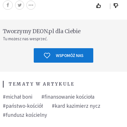
Tworzymy DEON.pl dla Ciebie
Tu możesz nas wesprzeć.
WSPOMÓŻ NAS
TEMATY W ARTYKULE
#michał boni
#finansowanie kościoła
#państwo-kościół
#kard kazimierz nycz
#fundusz kościelny