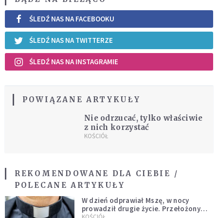
ŚLEDŹ NAS NA FACEBOOKU
ŚLEDŹ NAS NA TWITTERZE
ŚLEDŹ NAS NA INSTAGRAMIE
POWIĄZANE ARTYKUŁY
Nie odrzucać, tylko właściwie
z nich korzystać
KOŚCIÓŁ
REKOMENDOWANE DLA CIEBIE /
POLECANE ARTYKUŁY
W dzień odprawiał Mszę, w nocy
prowadził drugie życie. Przełożony
kazał mu opuścić zakon
KOŚCIÓŁ