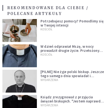
REKOMENDOWANE DLA CIEBIE /
POLECANE ARTYKUŁY
Potrzebujesz pomocy? Pomodlimy się
w Twojej intencji
KOŚCIÓŁ
W dzień odprawiał Mszę, w nocy
prowadził drugie życie. Przełożony
kazał mu opuścić zakon
KOŚCIÓŁ
[PILNE] Nie żyje polski biskup. Jeszcze
tego samego dnia spowiadał i
sprawował Mszę świętą
WYDARZENIA
Ksiądz zrezygnował z przyjęcia
święceń biskupich. "Jestem naprawdę
niegodny"
WYDARZENIA