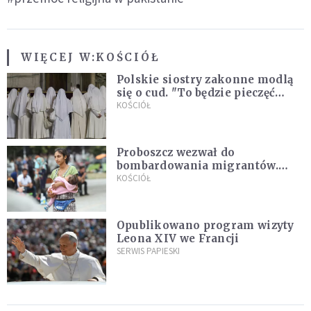
WIĘCEJ W:
KOŚCIÓŁ
Polskie siostry zakonne modlą
się o cud. "To będzie pieczęć
Pana Boga dla naszej wiary"
KOŚCIÓŁ
Proboszcz wezwał do
bombardowania migrantów.
"Masowy ogień przeciwko
KOŚCIÓŁ
najeźdźcom!"
Opublikowano program wizyty
Leona XIV we Francji
SERWIS PAPIESKI