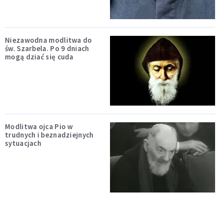
Niezawodna modlitwa do
św. Szarbela. Po 9 dniach
mogą dziać się cuda
Modlitwa ojca Pio w
trudnych i beznadziejnych
sytuacjach