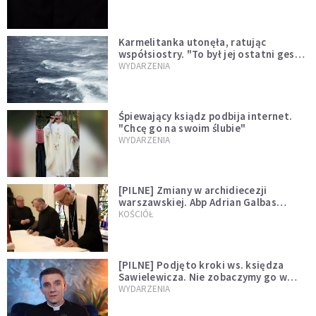
Karmelitanka utonęła, ratując
współsiostry. "To był jej ostatni gest
miłości"
WYDARZENIA
Śpiewający ksiądz podbija internet.
"Chcę go na swoim ślubie"
WYDARZENIA
[PILNE] Zmiany w archidiecezji
warszawskiej. Abp Adrian Galbas
wręczył dekrety nowym proboszczom
KOŚCIÓŁ
[PILNE] Podjęto kroki ws. księdza
Sawielewicza. Nie zobaczymy go w
mediach
WYDARZENIA