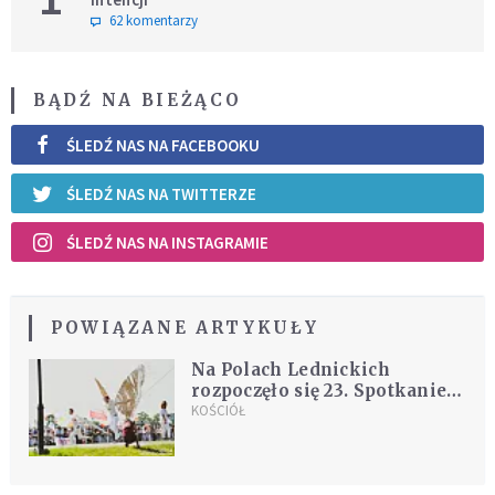
62 komentarzy
BĄDŹ NA BIEŻĄCO
ŚLEDŹ NAS NA FACEBOOKU
ŚLEDŹ NAS NA TWITTERZE
ŚLEDŹ NAS NA INSTAGRAMIE
POWIĄZANE ARTYKUŁY
Na Polach Lednickich
rozpoczęło się 23. Spotkanie
Młodych Lednica 2000
KOŚCIÓŁ