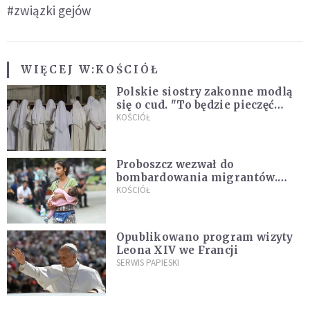
#związki gejów
WIĘCEJ W:
KOŚCIÓŁ
Polskie siostry zakonne modlą
się o cud. "To będzie pieczęć
Pana Boga dla naszej wiary"
KOŚCIÓŁ
Proboszcz wezwał do
bombardowania migrantów.
"Masowy ogień przeciwko
KOŚCIÓŁ
najeźdźcom!"
Opublikowano program wizyty
Leona XIV we Francji
SERWIS PAPIESKI