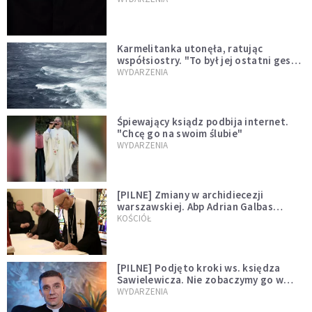
Karmelitanka utonęła, ratując
współsiostry. "To był jej ostatni gest
miłości"
WYDARZENIA
Śpiewający ksiądz podbija internet.
"Chcę go na swoim ślubie"
WYDARZENIA
[PILNE] Zmiany w archidiecezji
warszawskiej. Abp Adrian Galbas
wręczył dekrety nowym proboszczom
KOŚCIÓŁ
[PILNE] Podjęto kroki ws. księdza
Sawielewicza. Nie zobaczymy go w
mediach
WYDARZENIA