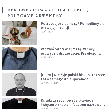
REKOMENDOWANE DLA CIEBIE /
POLECANE ARTYKUŁY
Potrzebujesz pomocy? Pomodlimy się
w Twojej intencji
KOŚCIÓŁ
W dzień odprawiał Mszę, w nocy
prowadził drugie życie. Przełożony
kazał mu opuścić zakon
KOŚCIÓŁ
[PILNE] Nie żyje polski biskup. Jeszcze
tego samego dnia spowiadał i
sprawował Mszę świętą
WYDARZENIA
Ksiądz zrezygnował z przyjęcia
święceń biskupich. "Jestem naprawdę
niegodny"
WYDARZENIA