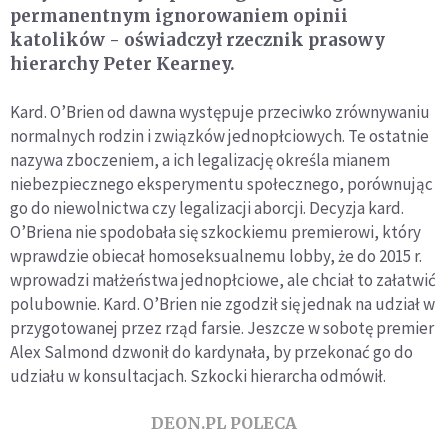
permanentnym ignorowaniem opinii
katolików - oświadczył rzecznik prasowy
hierarchy Peter Kearney.
Kard. O’Brien od dawna występuje przeciwko zrównywaniu
normalnych rodzin i związków jednopłciowych. Te ostatnie
nazywa zboczeniem, a ich legalizację określa mianem
niebezpiecznego eksperymentu społecznego, porównując
go do niewolnictwa czy legalizacji aborcji. Decyzja kard.
O’Briena nie spodobała się szkockiemu premierowi, który
wprawdzie obiecał homoseksualnemu lobby, że do 2015 r.
wprowadzi małżeństwa jednopłciowe, ale chciał to załatwić
polubownie. Kard. O’Brien nie zgodził się jednak na udział w
przygotowanej przez rząd farsie. Jeszcze w sobotę premier
Alex Salmond dzwonił do kardynała, by przekonać go do
udziału w konsultacjach. Szkocki hierarcha odmówił.
DEON.PL POLECA