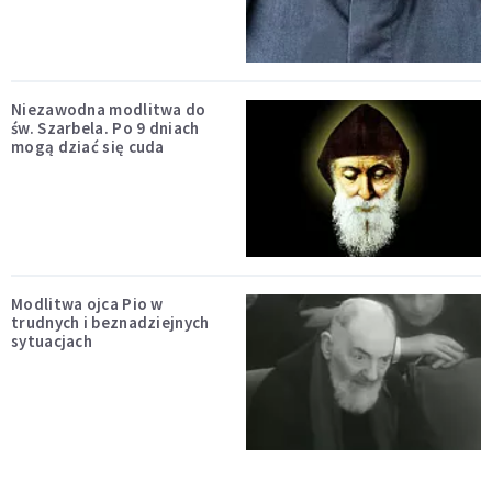
Niezawodna modlitwa do
św. Szarbela. Po 9 dniach
mogą dziać się cuda
Modlitwa ojca Pio w
trudnych i beznadziejnych
sytuacjach