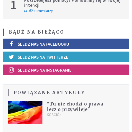
1
Potrzebujesz pomocy? Pomodlimy się w Twojej
intencji
62 komentarzy
BĄDŹ NA BIEŻĄCO
ŚLEDŹ NAS NA FACEBOOKU
ŚLEDŹ NAS NA TWITTERZE
ŚLEDŹ NAS NA INSTAGRAMIE
POWIĄZANE ARTYKUŁY
"Tu nie chodzi o prawa
lecz o przywileje"
KOŚCIÓŁ