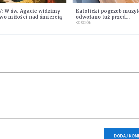
: W św. Agacie widzimy
Katolicki pogrzeb muzy
wo miłości nad śmiercią
odwołano tuż przed
uroczystością. Powodem 
KOŚCIÓŁ
przynależność do mason
DODAJ KOM