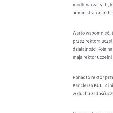
modlitwa za tych, k
administrator archid
Warto wspomnieć, 
przez rektora ucze
działalności Koła n
maja rektor uczelni 
Ponadto rektor prz
Kanclerza KUL. Z in
w duchu zadośćuczy