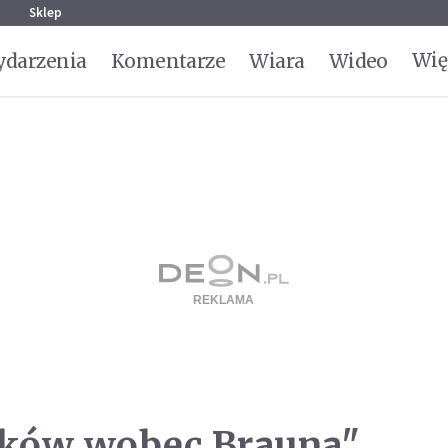
g
Sklep
Wię
darzenia
Komentarze
Wiara
Wideo
oków wobec Brauna"