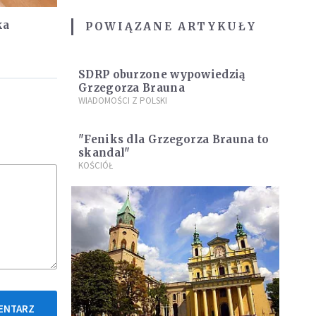
ka
POWIĄZANE ARTYKUŁY
była
erii
SDRP oburzone wypowiedzią
Grzegorza Brauna
WIADOMOŚCI Z POLSKI
"Feniks dla Grzegorza Brauna to
skandal"
KOŚCIÓŁ
ENTARZ