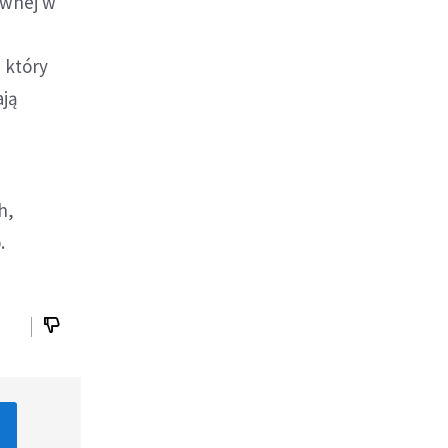
awnej w
 który
ają
h,
.