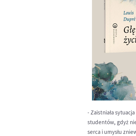
- Zaistniała sytua
studentów, gdyż nie
serca i umysłu znie