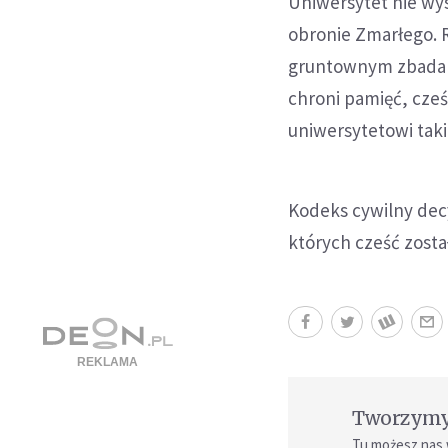
Uniwersytet nie wys
obronie Zmarłego. R
gruntownym zbadani
chroni pamięć, cześ
uniwersytetowi taki
Kodeks cywilny dec
których cześć zost
Tworzymy 
Tu możesz nas