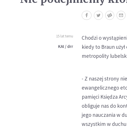
15 lat temu
Chodzi o wystąpieni
kiedy to Braun uży
KAI / drr
metropolity lubelsk
- Z naszej strony ni
ewangelicznego eto
pamięci Księdza Arc
obliguje nas do kon
jego nauczania w du
wszystkim w duchu 