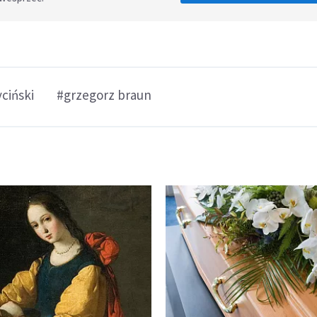
yciński
#grzegorz braun