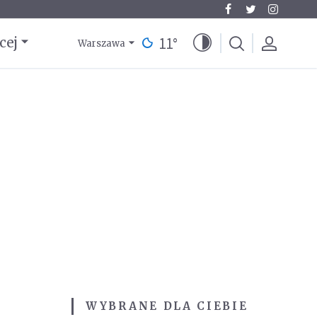
11
°
cej
Warszawa
WYBRANE DLA CIEBIE