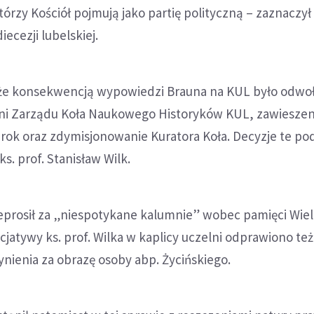
tórzy Kościół pojmują jako partię polityczną – zaznaczył
iecezji lubelskiej.
że konsekwencją wypowiedzi Brauna na KUL było odwo
lni Zarządu Koła Naukowego Historyków KUL, zawieszen
a rok oraz zdymisjonowanie Kuratora Koła. Decyzje te pod
ks. prof. Stanisław Wilk.
eprosił za „niespotykane kalumnie” wobec pamięci Wie
icjatywy ks. prof. Wilka w kaplicy uczelni odprawiono te
nienia za obrazę osoby abp. Życińskiego.