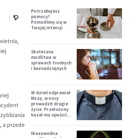
Potrzebujesz
pomocy?
Pomodlimy się w
Twojej intencji
wietnia,
iej
Skuteczna
modlitwa w
sprawach trudnych
i beznadziejnych
W dzień odprawiał
anej
Mszę, w nocy
prowadził drugie
incydent
życie. Przełożony
zybliżania
kazał mu opuścić
zakon
, a przede
Niezawodna