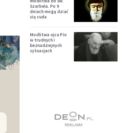
modlitwa do św.
Szarbela. Po 9
dniach mogą dziać
się cuda
Modlitwa ojca Pio
w trudnych i
beznadziejnych
sytuacjach