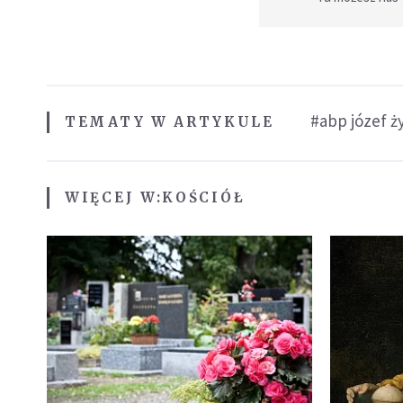
#abp józef ż
TEMATY W ARTYKULE
WIĘCEJ W:
KOŚCIÓŁ