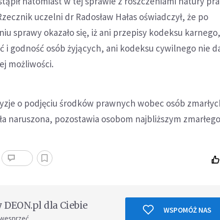
tąpił natomiast w tej sprawie z roszczeniami natury pr
zecznik uczelni dr Radosław Hałas oświadczył, że po
u sprawy okazało się, iż ani przepisy kodeksu karnego,
ć i godność osób żyjących, ani kodeksu cywilnego nie d
ej możliwości.
yzje o podjęciu środków prawnych wobec osób zmarłyc
ała naruszona, pozostawia osobom najbliższym zmarłego
DEON.pl dla Ciebie
WSPOMÓŻ NAS
 wesprzeć.