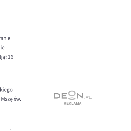
łanie
ie
jął 16
lkiego
ż Mszę św.