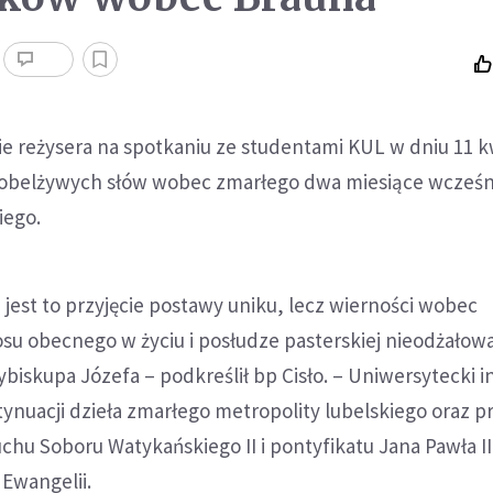
e reżysera na spotkaniu ze studentami KUL w dniu 11 k
ł obelżywych słów wobec zmarłego dwa miesiące wcześn
iego.
e jest to przyjęcie postawy uniku, lecz wierności wobec
su obecnego w życiu i posłudze pasterskiej nieodżałow
ybiskupa Józefa – podkreślił bp Cisło. – Uniwersytecki 
tynuacji dzieła zmarłego metropolity lubelskiego oraz pr
chu Soboru Watykańskiego II i pontyfikatu Jana Pawła II
Ewangelii.