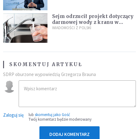
Plus"
Sejm odrzucił projekt dotyczący
darmowej wody z kranu w
restauracjach
WIADOMOŚCI Z POLSKI
SKOMENTUJ ARTYKUŁ
SDRP oburzone wypowiedzią Grzegorza Brauna
Zaloguj się
lub
skomentuj jako Gość
Twój komentarz będzie moderowany
DODAJ KOMENTARZ