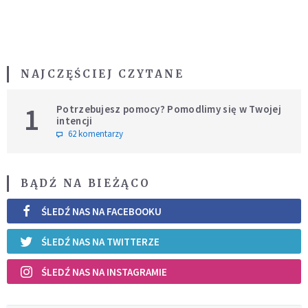
NAJCZĘŚCIEJ CZYTANE
1
Potrzebujesz pomocy? Pomodlimy się w Twojej
intencji
62 komentarzy
BĄDŹ NA BIEŻĄCO
ŚLEDŹ NAS NA FACEBOOKU
ŚLEDŹ NAS NA TWITTERZE
ŚLEDŹ NAS NA INSTAGRAMIE