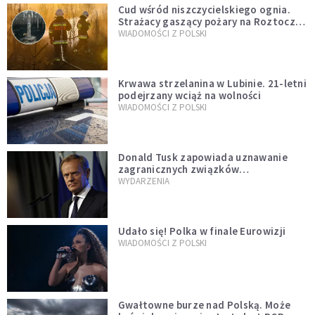
Cud wśród niszczycielskiego ognia.
Strażacy gaszący pożary na Roztoczu
opublikowali niezwykłe zdjęcie
WIADOMOŚCI Z POLSKI
Krwawa strzelanina w Lubinie. 21-letni
podejrzany wciąż na wolności
WIADOMOŚCI Z POLSKI
Donald Tusk zapowiada uznawanie
zagranicznych związków
jednopłciowych. "Państwo oblało ten
WYDARZENIA
test"
Udało się! Polka w finale Eurowizji
WIADOMOŚCI Z POLSKI
Gwałtowne burze nad Polską. Może