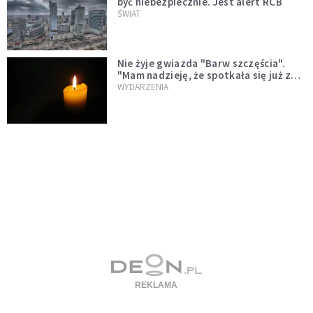
być niebezpiecznie. Jest alert RCB
ŚWIAT
Nie żyje gwiazda "Barw szczęścia".
"Mam nadzieję, że spotkała się już z
Bogiem, którego tak bardzo kochała"
WYDARZENIA