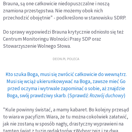
Brauna, są one całkowicie niedopuszczalne i noszą
znamiona przestępstwa. Nie możemy obok nich
przechodzić obojętnie" - podkreślono w stanowisku SDRP.
Do sprawy wypowiedzi Brauna krytycznie odniosło się też
Centrum Monitoringu Wolności Prasy SDP oraz
Stowarzyszenie Wolnego Słowa.
DEON.PL POLECA
Kto szuka Boga, musi się zwrócić całkowicie do wewnątrz.
Musi się wciąż ukierunkowywać na Boga, zawsze mieć Go
przed oczyma i wytrwale zapominać o sobie, aż znajdzie
Boga, swój prawdziwy skarb. (Sprawdź:
Rozwój duchowy
)
"Kule powinny świstać, a mamy kabaret. Bo kolejny przesąd
to wiara w pacyfizm. Wiara, że tu można cokolwiek załatwić,
jak nie zostaną w sposób nagły, drastyczny wyprawieni na
tamten świat z tuzin redaktorów +Wyborczej+ i ze dwa