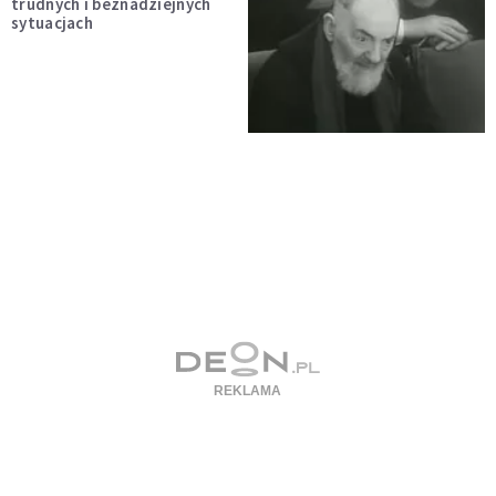
trudnych i beznadziejnych
sytuacjach