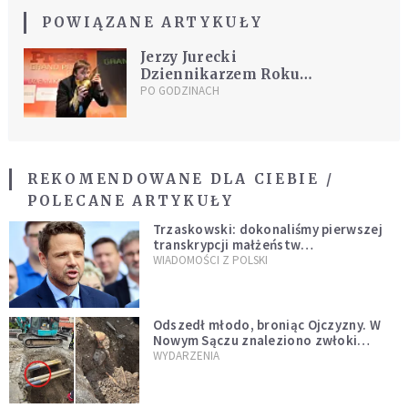
POWIĄZANE ARTYKUŁY
Jerzy Jurecki
Dziennikarzem Roku
2012
PO GODZINACH
REKOMENDOWANE DLA CIEBIE /
POLECANE ARTYKUŁY
Trzaskowski: dokonaliśmy pierwszej
transkrypcji małżeństw
jednopłciowych. “Tak jak
WIADOMOŚCI Z POLSKI
zapowiadałem, bez zwłoki,
natychmiast”
Odszedł młodo, broniąc Ojczyzny. W
Nowym Sączu znaleziono zwłoki
mężczyzny z czasów potopu
WYDARZENIA
szwedzkiego