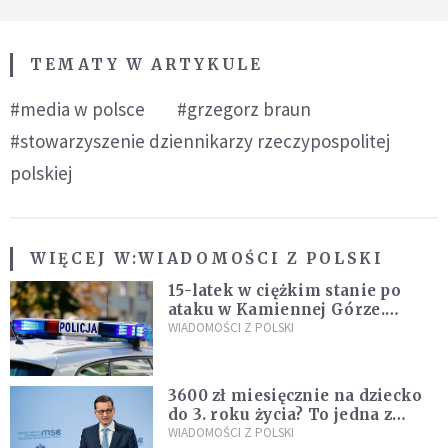
TEMATY W ARTYKULE
#media w polsce
#grzegorz braun
#stowarzyszenie dziennikarzy rzeczypospolitej
polskiej
WIĘCEJ W:
WIADOMOŚCI Z POLSKI
15-latek w ciężkim stanie po
ataku w Kamiennej Górze.
Policja zatrzymała dwóch
WIADOMOŚCI Z POLSKI
nastolatków
3600 zł miesięcznie na dziecko
do 3. roku życia? To jedna z
propozycji programu "Rozwój
WIADOMOŚCI Z POLSKI