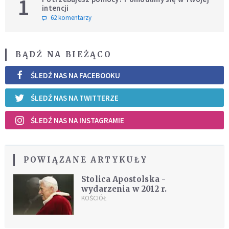
1
intencji
62 komentarzy
BĄDŹ NA BIEŻĄCO
ŚLEDŹ NAS NA FACEBOOKU
ŚLEDŹ NAS NA TWITTERZE
ŚLEDŹ NAS NA INSTAGRAMIE
POWIĄZANE ARTYKUŁY
Stolica Apostolska -
wydarzenia w 2012 r.
KOŚCIÓŁ