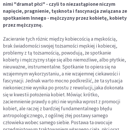
nimi "dramat płci" - czyli to niezastąpione niczym
napięcie, pragnienie, tęsknota i fascynacja związana ze
spotkaniem Innego - mężczyzny przez kobietę, kobiety
przez mężczyznę.
Zacieranie tych różnic między kobiecością a męskością,
brak świadomości swojej tożsamości męskiej i kobiecej,
problemy z tą tożsamością, powodują, że spotkanie
kobiety i mężczyzny staje się albo niemożliwe, albo płytkie,
nieuważne, instrumentalne. Spotkanie to opiera się na
wzajemnym wykorzystaniu, a nie wzajemnej ciekawości i
fascynacji. Jednak warto mocno podkreślić, że ta sytuacja
niekoniecznie wynika po prostu z rewolucji, jaka dokonała
się w kwestii położenia kobiet. Mówiąc krótko,
zaciemnienie prawdy o płci nie wynika wprost z promocji
kobiet, ale raczej z bardziej fundamentalnego błędu
antropologicznego, z ogólnej złej postawy samego
człowieka wobec samego siebie. Postawa ta owocuje
przedmiotowym traktowaniem własnego ciała, płci oraz