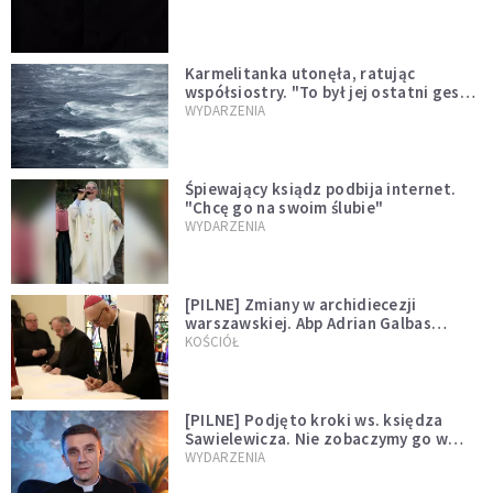
Karmelitanka utonęła, ratując
współsiostry. "To był jej ostatni gest
miłości"
WYDARZENIA
Śpiewający ksiądz podbija internet.
"Chcę go na swoim ślubie"
WYDARZENIA
[PILNE] Zmiany w archidiecezji
warszawskiej. Abp Adrian Galbas
wręczył dekrety nowym proboszczom
KOŚCIÓŁ
[PILNE] Podjęto kroki ws. księdza
Sawielewicza. Nie zobaczymy go w
mediach
WYDARZENIA