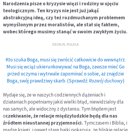
Narodzenia pisze o kryzysie więzi i rodziny w ujęciu
teologicznym. Ten kryzys nie jest już jakąś
abstrakcyjną ideą, czy też rozdmuchanym problemem
wymyślonym przez moralistów, ale stał się faktem,
wobec którego musimy stanąć w swoim zwykłym życiu.
DEON.PL POLECA
Kto szuka Boga, musi się zwrócić całkowicie do wewnątrz.
Musi się wciąż ukierunkowywać na Boga, zawsze mieć Go
przed oczyma i wytrwale zapominać o sobie, aż znajdzie
Boga, swój prawdziwy skarb. (Sprawdź:
Rozwój duchowy
)
Wydaje się, że w naszych codziennych dążeniach i
działaniach popełniamy jakiś wielki błąd, niewidzialny dla
nas samych, ale widoczny z dystansu. Tym błędem jest
o
czekiwanie, że relacje międzyludzkie będą dla nas
źródłem nieustannej przyjemności.
Tymczasem i Biblia, i
mądre księgi, i nawet stare bajki pokazują, że bliskie relacje