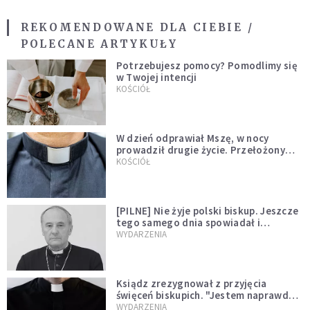
REKOMENDOWANE DLA CIEBIE /
POLECANE ARTYKUŁY
Potrzebujesz pomocy? Pomodlimy się
w Twojej intencji
KOŚCIÓŁ
W dzień odprawiał Mszę, w nocy
prowadził drugie życie. Przełożony
kazał mu opuścić zakon
KOŚCIÓŁ
[PILNE] Nie żyje polski biskup. Jeszcze
tego samego dnia spowiadał i
sprawował Mszę świętą
WYDARZENIA
Ksiądz zrezygnował z przyjęcia
święceń biskupich. "Jestem naprawdę
niegodny"
WYDARZENIA