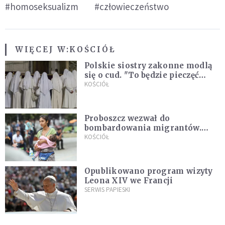
#homoseksualizm
#człowieczeństwo
WIĘCEJ W:
KOŚCIÓŁ
Polskie siostry zakonne modlą
się o cud. "To będzie pieczęć
Pana Boga dla naszej wiary"
KOŚCIÓŁ
Proboszcz wezwał do
bombardowania migrantów.
"Masowy ogień przeciwko
KOŚCIÓŁ
najeźdźcom!"
Opublikowano program wizyty
Leona XIV we Francji
SERWIS PAPIESKI