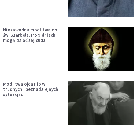
Niezawodna modlitwa do
św. Szarbela. Po 9 dniach
mogą dziać się cuda
Modlitwa ojca Pio w
trudnych i beznadziejnych
sytuacjach