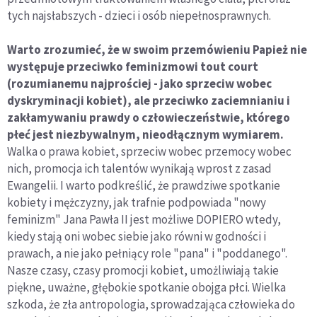
tych najsłabszych - dzieci i osób niepełnosprawnych.
Warto zrozumieć, że w swoim przemówieniu Papież nie
występuje przeciwko feminizmowi tout court
(rozumianemu najprościej - jako sprzeciw wobec
dyskryminacji kobiet), ale przeciwko zaciemnianiu i
zakłamywaniu prawdy o człowieczeństwie, którego
płeć jest niezbywalnym, nieodłącznym wymiarem.
Walka o prawa kobiet, sprzeciw wobec przemocy wobec
nich, promocja ich talentów wynikają wprost z zasad
Ewangelii. I warto podkreślić, że prawdziwe spotkanie
kobiety i mężczyzny, jak trafnie podpowiada "nowy
feminizm" Jana Pawła II jest możliwe DOPIERO wtedy,
kiedy stają oni wobec siebie jako równi w godności i
prawach, a nie jako pełniący role "pana" i "poddanego".
Nasze czasy, czasy promocji kobiet, umożliwiają takie
piękne, uważne, głębokie spotkanie obojga płci. Wielka
szkoda, że zła antropologia, sprowadzająca człowieka do