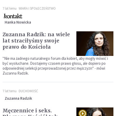
7 lat temu
WIARA I SPOŁECZEŃSTWO
Hanka Nowicka
Zuzanna Radzik: na wiele
lat straciłyśmy swoje
prawo do Kościoła
"Nie ma żadnego naturalnego forum dla kobiet, aby mogły mówić i
być wysłuchane. Dostajemy czasem prawo głosu, ale dopiero po
odpowiedniej selekcji przeprowadzonej przez mężczyzn" - mówi
Zuzanna Radzik.
7 lat temu
DUCHOWOŚĆ
Zuzanna Radzik
Męczennice i seks.