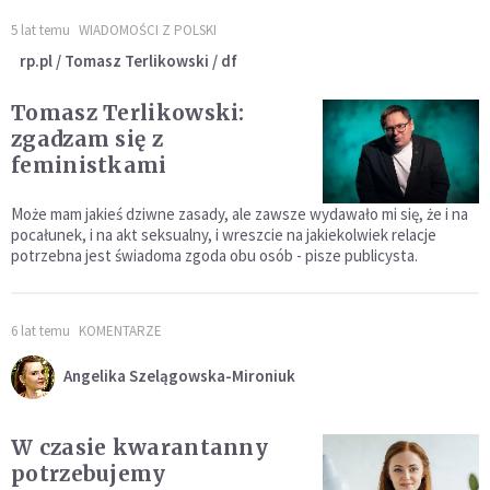
5 lat temu
WIADOMOŚCI Z POLSKI
rp.pl / Tomasz Terlikowski / df
Tomasz Terlikowski:
zgadzam się z
feministkami
Może mam jakieś dziwne zasady, ale zawsze wydawało mi się, że i na
pocałunek, i na akt seksualny, i wreszcie na jakiekolwiek relacje
potrzebna jest świadoma zgoda obu osób - pisze publicysta.
6 lat temu
KOMENTARZE
Angelika Szelągowska-Mironiuk
W czasie kwarantanny
potrzebujemy