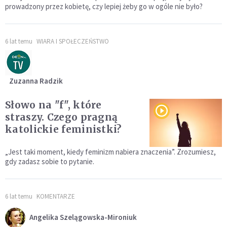
prowadzony przez kobietę, czy lepiej żeby go w ogóle nie było?
6 lat temu
WIARA I SPOŁECZEŃSTWO
Zuzanna Radzik
Słowo na "f", które
straszy. Czego pragną
katolickie feministki?
„Jest taki moment, kiedy feminizm nabiera znaczenia”. Zrozumiesz,
gdy zadasz sobie to pytanie.
6 lat temu
KOMENTARZE
Angelika Szelągowska-Mironiuk