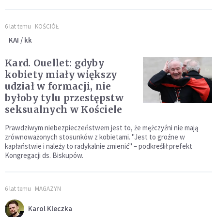
6 lat temu
KOŚCIÓŁ
KAI / kk
Kard. Ouellet: gdyby
kobiety miały większy
udział w formacji, nie
byłoby tylu przestępstw
seksualnych w Kościele
Prawdziwym niebezpieczeństwem jest to, że mężczyźni nie mają
zrównoważonych stosunków z kobietami. "Jest to groźne w
kapłaństwie i należy to radykalnie zmienić" – podkreślił prefekt
Kongregacji ds. Biskupów.
6 lat temu
MAGAZYN
Karol Kleczka