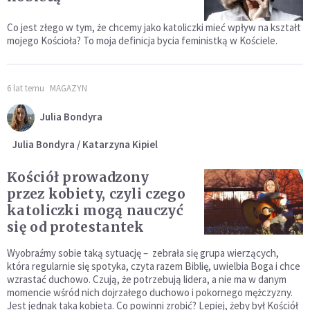
Co jest złego w tym, że chcemy jako katoliczki mieć wpływ na kształt
mojego Kościoła? To moja definicja bycia feministką w Kościele.
6 lat temu
MAGAZYN
Julia Bondyra
Julia Bondyra / Katarzyna Kipiel
Kościół prowadzony
przez kobiety, czyli czego
katoliczki mogą nauczyć
się od protestantek
Wyobraźmy sobie taką sytuację – zebrała się grupa wierzących,
która regularnie się spotyka, czyta razem Biblię, uwielbia Boga i chce
wzrastać duchowo. Czują, że potrzebują lidera, a nie ma w danym
momencie wśród nich dojrzałego duchowo i pokornego mężczyzny.
Jest jednak taka kobieta. Co powinni zrobić? Lepiej, żeby był Kościół