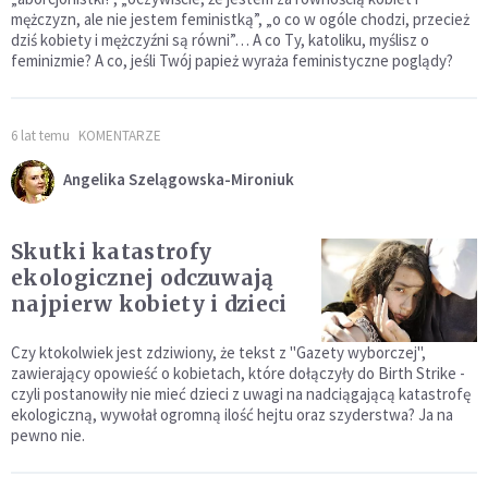
mężczyzn, ale nie jestem feministką”, „o co w ogóle chodzi, przecież
dziś kobiety i mężczyźni są równi”… A co Ty, katoliku, myślisz o
feminizmie? A co, jeśli Twój papież wyraża feministyczne poglądy?
6 lat temu
KOMENTARZE
Angelika Szelągowska-Mironiuk
Skutki katastrofy
ekologicznej odczuwają
najpierw kobiety i dzieci
Czy ktokolwiek jest zdziwiony, że tekst z "Gazety wyborczej",
zawierający opowieść o kobietach, które dołączyły do Birth Strike -
czyli postanowiły nie mieć dzieci z uwagi na nadciągającą katastrofę
ekologiczną, wywołał ogromną ilość hejtu oraz szyderstwa? Ja na
pewno nie.