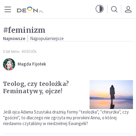
Przejdź do menu głównego
Przejdź do treści
#feminizm
Najnowsze
Najpopularniejsze
5 lat temu
KOŚCIÓŁ
Magda Fijołek
Teolog, czy teolożka?
Feminatywy, ojcze!
Jeśli ojca Adama Szustaka drażnią formy "teolożka", "chirurżka", czy
"gościni", to dlaczego nie zgrzyta mu prorokini Anna, o której
niedawno czytaliśmy w niedzielnej Ewangelii?