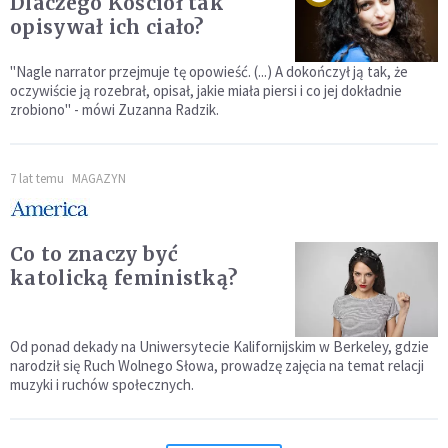
Dlaczego Kościół tak
opisywał ich ciało?
"Nagle narrator przejmuje tę opowieść. (...) A dokończył ją tak, że
oczywiście ją rozebrał, opisał, jakie miała piersi i co jej dokładnie
zrobiono" - mówi Zuzanna Radzik.
7 lat temu
MAGAZYN
Co to znaczy być
katolicką feministką?
Od ponad dekady na Uniwersytecie Kalifornijskim w Berkeley, gdzie
narodził się Ruch Wolnego Słowa, prowadzę zajęcia na temat relacji
muzyki i ruchów społecznych.