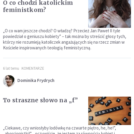
O co chodzi katolickim
feministkom?
„O co wam jeszcze chodzi? O władzę? Przecież Jan Paweł II tyle
powiedział o geniuszu kobiety” – tak można by streścić głosy tych,
którzy nie rozumieją katoliczek angażujących się na rzecz zmian w
Kościele inspirowanych teologią feministyczną.
6 lat temu
KOMENTARZE
Dominika Frydrych
To straszne słowo na „f”
„Ciekawe, czy wniosłyby lodówkę na czwarte piętro, he, he!”,
„aborcjonistki!”, „oczywiście, że jestem za równością kobiet i