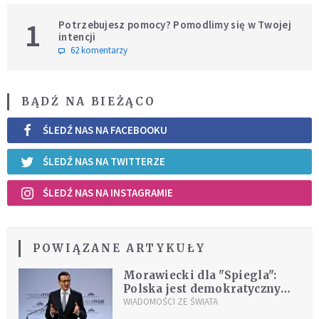
1
Potrzebujesz pomocy? Pomodlimy się w Twojej
intencji
62 komentarzy
BĄDŹ NA BIEŻĄCO
ŚLEDŹ NAS NA FACEBOOKU
ŚLEDŹ NAS NA TWITTERZE
ŚLEDŹ NAS NA INSTAGRAMIE
POWIĄZANE ARTYKUŁY
Morawiecki dla "Spiegla":
Polska jest demokratycznym
państwem narodowym
WIADOMOŚCI ZE ŚWIATA