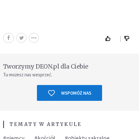
Tworzymy DEON.pl dla Ciebie
Tu możesz nas wesprzeć.
WSPOMÓŻ NAS
TEMATY W ARTYKULE
#niemcy
#kościół
#obiekty sakralne