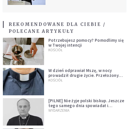
REKOMENDOWANE DLA CIEBIE /
POLECANE ARTYKUŁY
Potrzebujesz pomocy? Pomodlimy się
w Twojej intencji
KOŚCIÓŁ
W dzień odprawiał Mszę, w nocy
prowadził drugie życie. Przełożony
kazał mu opuścić zakon
KOŚCIÓŁ
[PILNE] Nie żyje polski biskup. Jeszcze
tego samego dnia spowiadał i
sprawował Mszę świętą
WYDARZENIA