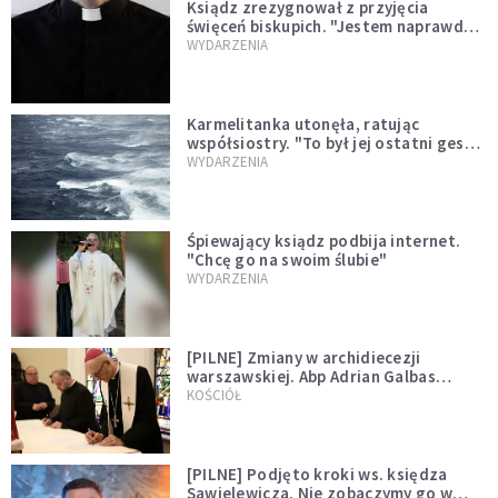
Ksiądz zrezygnował z przyjęcia
święceń biskupich. "Jestem naprawdę
niegodny"
WYDARZENIA
Karmelitanka utonęła, ratując
współsiostry. "To był jej ostatni gest
miłości"
WYDARZENIA
Śpiewający ksiądz podbija internet.
"Chcę go na swoim ślubie"
WYDARZENIA
[PILNE] Zmiany w archidiecezji
warszawskiej. Abp Adrian Galbas
wręczył dekrety nowym proboszczom
KOŚCIÓŁ
[PILNE] Podjęto kroki ws. księdza
Sawielewicza. Nie zobaczymy go w