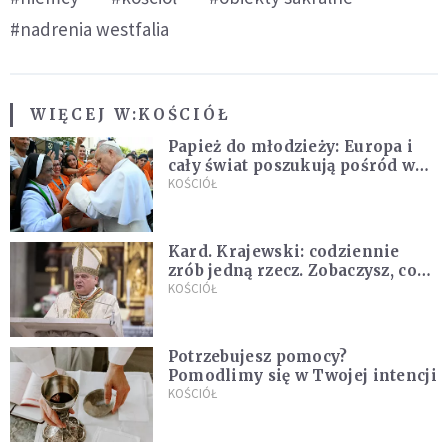
#nadrenia westfalia
WIĘCEJ W:
KOŚCIÓŁ
Papież do młodzieży: Europa i
cały świat poszukują pośród was
nowych świętych
KOŚCIÓŁ
Kard. Krajewski: codziennie
zrób jedną rzecz. Zobaczysz, co
stanie się z twoim życiem
KOŚCIÓŁ
Potrzebujesz pomocy?
Pomodlimy się w Twojej intencji
KOŚCIÓŁ