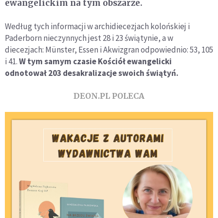
ewangelickim na tym obszarze.
Według tych informacji w archidiecezjach kolońskiej i
Paderborn nieczynnych jest 28 i 23 świątynie, a w
diecezjach: Münster, Essen i Akwizgran odpowiednio: 53, 105
i 41.
W tym samym czasie Kościół ewangelicki
odnotował 203 desakralizacje swoich świątyń.
DEON.PL POLECA