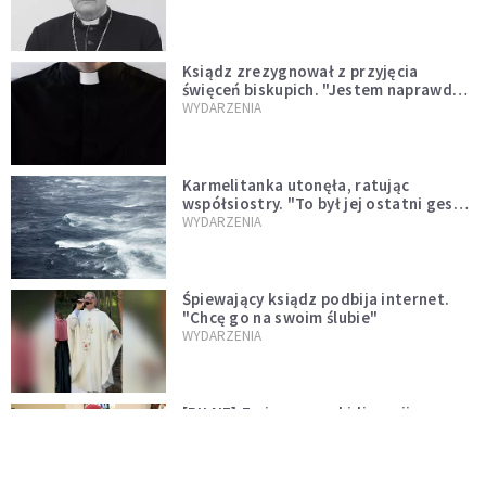
Ksiądz zrezygnował z przyjęcia
święceń biskupich. "Jestem naprawdę
niegodny"
WYDARZENIA
Karmelitanka utonęła, ratując
współsiostry. "To był jej ostatni gest
miłości"
WYDARZENIA
Śpiewający ksiądz podbija internet.
"Chcę go na swoim ślubie"
WYDARZENIA
[PILNE] Zmiany w archidiecezji
warszawskiej. Abp Adrian Galbas
wręczył dekrety nowym proboszczom
KOŚCIÓŁ