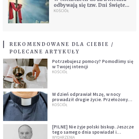
odbywają się tzw. Dni Świętej
Tuniki
KOŚCIÓŁ
REKOMENDOWANE DLA CIEBIE /
POLECANE ARTYKUŁY
Potrzebujesz pomocy? Pomodlimy się
w Twojej intencji
KOŚCIÓŁ
W dzień odprawiał Mszę, w nocy
prowadził drugie życie. Przełożony
kazał mu opuścić zakon
KOŚCIÓŁ
[PILNE] Nie żyje polski biskup. Jeszcze
tego samego dnia spowiadał i
sprawował Mszę świętą
WYDARZENIA