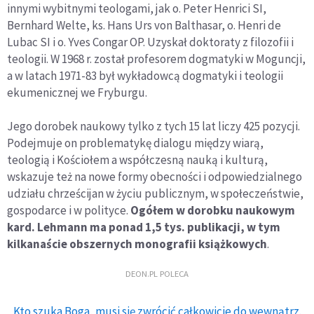
innymi wybitnymi teologami, jak o. Peter Henrici SI,
Bernhard Welte, ks. Hans Urs von Balthasar, o. Henri de
Lubac SI i o. Yves Congar OP. Uzyskał doktoraty z filozofii i
teologii. W 1968 r. został profesorem dogmatyki w Moguncji,
a w latach 1971-83 był wykładowcą dogmatyki i teologii
ekumenicznej we Fryburgu.
Jego dorobek naukowy tylko z tych 15 lat liczy 425 pozycji.
Podejmuje on problematykę dialogu między wiarą,
teologią i Kościołem a współczesną nauką i kulturą,
wskazuje też na nowe formy obecności i odpowiedzialnego
udziału chrześcijan w życiu publicznym, w społeczeństwie,
gospodarce i w polityce.
Ogółem w dorobku naukowym
kard. Lehmann ma ponad 1,5 tys. publikacji, w tym
kilkanaście obszernych monografii książkowych
.
DEON.PL POLECA
Kto szuka Boga, musi się zwrócić całkowicie do wewnątrz.