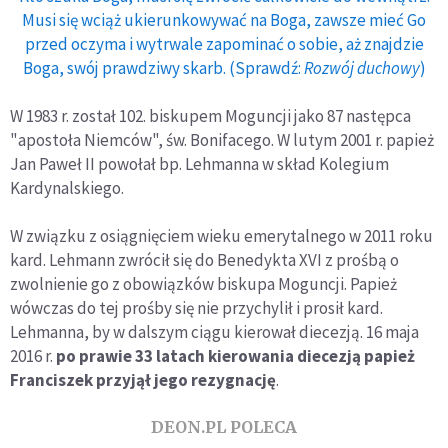
Musi się wciąż ukierunkowywać na Boga, zawsze mieć Go
przed oczyma i wytrwale zapominać o sobie, aż znajdzie
Boga, swój prawdziwy skarb. (Sprawdź:
Rozwój duchowy
)
W 1983 r. został 102. biskupem Moguncji jako 87 następca
"apostoła Niemców", św. Bonifacego. W lutym 2001 r. papież
Jan Paweł II powołał bp. Lehmanna w skład Kolegium
Kardynalskiego.
W związku z osiągnięciem wieku emerytalnego w 2011 roku
kard. Lehmann zwrócił się do Benedykta XVI z prośbą o
zwolnienie go z obowiązków biskupa Moguncji. Papież
wówczas do tej prośby się nie przychylił i prosił kard.
Lehmanna, by w dalszym ciągu kierował diecezją. 16 maja
2016 r.
po prawie 33 latach kierowania diecezją papież
Franciszek przyjął jego rezygnację
.
DEON.PL POLECA