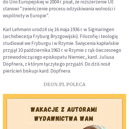
do Unii Europejskiej w 2004 r. pisał, że rozszerzenie UE
stanowi "zwieńczenie procesu odzyskiwania wolności i
wspólnoty w Europie".
Karl Lehmann urodził się 16 maja 1936 r. w Sigmaringen
(archidiecezja Fryburg Bryzgowijski). Filozofię i teologię
studiował we Fryburgu i w Rzymie. Święcenia kapłańskie
przyjął 10 października 1963 r. w Rzymie z rąk ówczesnego
przewodniczącego episkopatu Niemiec, kard. Juliusa
Döpfnera, z którym łączyła go przyjaźń. Do dziś nosił
pierścień biskupi kard. Döpfnera.
DEON.PL POLECA