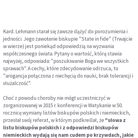
Kard. Lehmann starał się zawsze dążyć do porozumienia i
jedności. Jego zawołanie biskupie "State in fide" (Trwajcie
w wierze) jest poniekąd odpowiedzią na wyzwania
współczesnego świata. Pytany o wartość, którą stawia
najwyżej, odpowiada: "poszukiwanie Boga we wszystkich
sprawach". A cechy, które zdecydowanie odrzuca, to
"arogancja połączona z niechęcią do nauki, brak tolerancji i
służalczość".
Choć z powodu choroby nie mógł uczestniczyć w
zorganizowanej w 2015 r. konferencji w Watykanie w 50.
rocznicę wymiany listów biskupów polskich i niemieckich,
przesłał swój referat, w którym podkreślał, że
"słowa z
listu biskupów polskich i z odpowiedzi biskupów
niemieckich wydają się nam cudem po krzywdach, jakie