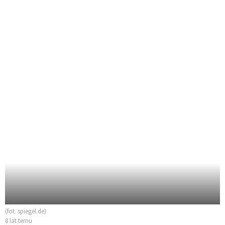
(fot. spiegel.de)
8 lat temu