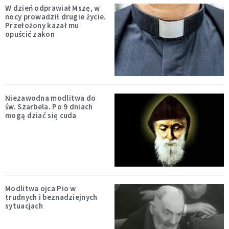
W dzień odprawiał Mszę, w
nocy prowadził drugie życie.
Przełożony kazał mu
opuścić zakon
Niezawodna modlitwa do
św. Szarbela. Po 9 dniach
mogą dziać się cuda
Modlitwa ojca Pio w
trudnych i beznadziejnych
sytuacjach