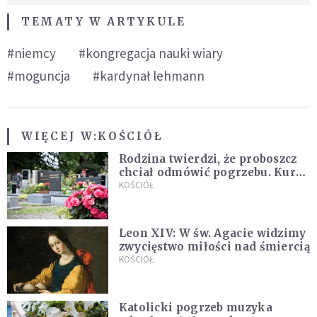
TEMATY W ARTYKULE
#niemcy
#kongregacja nauki wiary
#moguncja
#kardynał lehmann
WIĘCEJ W:
KOŚCIÓŁ
Rodzina twierdzi, że proboszcz
chciał odmówić pogrzebu. Kuria
zapowiada wyjaśnienia
KOŚCIÓŁ
Leon XIV: W św. Agacie widzimy
zwycięstwo miłości nad śmiercią
KOŚCIÓŁ
Katolicki pogrzeb muzyka