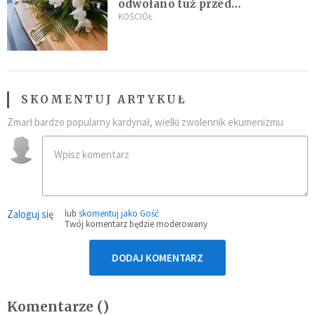
odwołano tuż przed
uroczystością. Powodem była
KOŚCIÓŁ
przynależność do masonerii
SKOMENTUJ ARTYKUŁ
Zmarł bardzo popularny kardynał, wielki zwolennik ekumenizmu
Zaloguj się
lub
skomentuj jako Gość
Twój komentarz będzie moderowany
DODAJ KOMENTARZ
Komentarze (
)