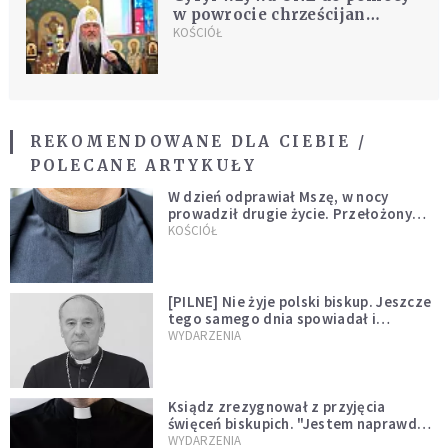
w powrocie chrześcijan
Bliskiego Wschodu
KOŚCIÓŁ
REKOMENDOWANE DLA CIEBIE /
POLECANE ARTYKUŁY
W dzień odprawiał Mszę, w nocy
prowadził drugie życie. Przełożony
kazał mu opuścić zakon
KOŚCIÓŁ
[PILNE] Nie żyje polski biskup. Jeszcze
tego samego dnia spowiadał i
sprawował Mszę świętą
WYDARZENIA
Ksiądz zrezygnował z przyjęcia
święceń biskupich. "Jestem naprawdę
niegodny"
WYDARZENIA