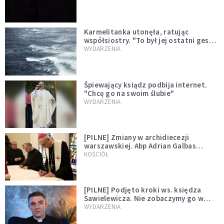
Karmelitanka utonęła, ratując
współsiostry. "To był jej ostatni gest
miłości"
WYDARZENIA
Śpiewający ksiądz podbija internet.
"Chcę go na swoim ślubie"
WYDARZENIA
[PILNE] Zmiany w archidiecezji
warszawskiej. Abp Adrian Galbas
wręczył dekrety nowym proboszczom
KOŚCIÓŁ
[PILNE] Podjęto kroki ws. księdza
Sawielewicza. Nie zobaczymy go w
mediach
WYDARZENIA