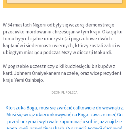
W 54 miastach Nigerii odbyły się wczoraj demonstracje
przeciwko mordowaniu chrześcijan w tym kraju. Okazją ku
temu były oficjalne uroczystości pogrzebowe dwóch
kapłanów i siedemnastu wiernych, którzy zostali zabici w
ubiegłym miesiącu podczas Mszy w diecezji Makurdi.
W pogrzebie uczestniczyło kilkudziesięciu biskupów z
kard. Johnem Onaiyekanem na czele, oraz wiceprezydent
kraju Yemi Osinbajo.
DEON.PL POLECA
Kto szuka Boga, musi się zwrócić całkowicie do wewnątrz.
Musi się wciąż ukierunkowywać na Boga, zawsze mieć Go
przed oczyma i wytrwale zapominać o sobie, aż znajdzie
Boga, swój prawdziwy skarb. (Sprawdź:
Rozwój duchowy
)