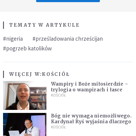
TEMATY W ARTYKULE
#nigeria
#prześladowania chrześcijan
#pogrzeb katolików
WIĘCEJ W:
KOŚCIÓŁ
Wampiry i Boże miłosierdzie –
trylogia o wampirach i łasce
KOŚCIÓŁ
Bóg nie wymaga niemożliwego.
Kardynał Ryś wyjaśnia dlaczego
KOŚCIÓŁ