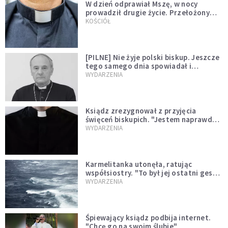
W dzień odprawiał Mszę, w nocy
prowadził drugie życie. Przełożony
kazał mu opuścić zakon
KOŚCIÓŁ
[PILNE] Nie żyje polski biskup. Jeszcze
tego samego dnia spowiadał i
sprawował Mszę świętą
WYDARZENIA
Ksiądz zrezygnował z przyjęcia
święceń biskupich. "Jestem naprawdę
niegodny"
WYDARZENIA
Karmelitanka utonęła, ratując
współsiostry. "To był jej ostatni gest
miłości"
WYDARZENIA
Śpiewający ksiądz podbija internet.
"Chcę go na swoim ślubie"