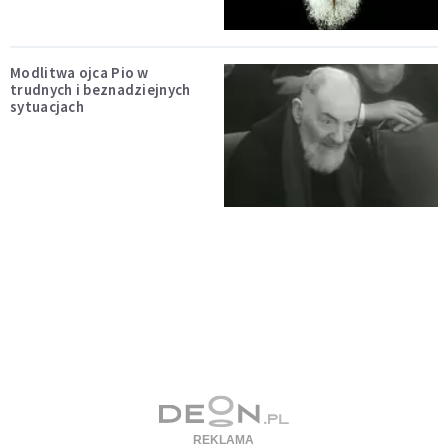
Modlitwa ojca Pio w
trudnych i beznadziejnych
sytuacjach