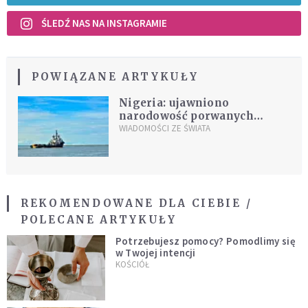
ŚLEDŹ NAS NA INSTAGRAMIE
POWIĄZANE ARTYKUŁY
Nigeria: ujawniono
narodowość porwanych
członków załogi
WIADOMOŚCI ZE ŚWIATA
szwajcarskiego statku
REKOMENDOWANE DLA CIEBIE /
POLECANE ARTYKUŁY
Potrzebujesz pomocy? Pomodlimy się
w Twojej intencji
KOŚCIÓŁ