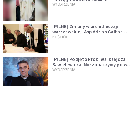
WYDARZENIA
[PILNE] Zmiany w archidiecezji
warszawskiej. Abp Adrian Galbas
wręczył dekrety nowym proboszczom
KOŚCIÓŁ
[PILNE] Podjęto kroki ws. księdza
Sawielewicza. Nie zobaczymy go w
mediach
WYDARZENIA