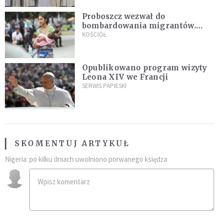
Proboszcz wezwał do
bombardowania migrantów.
"Masowy ogień przeciwko
KOŚCIÓŁ
najeźdźcom!"
Opublikowano program wizyty
Leona XIV we Francji
SERWIS PAPIESKI
SKOMENTUJ ARTYKUŁ
Nigeria: po kilku dniach uwolniono porwanego księdza