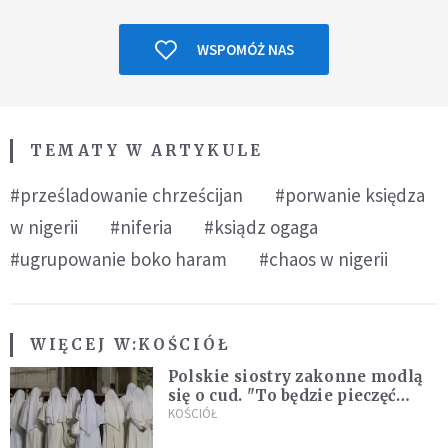
WSPOMÓŻ NAS
TEMATY W ARTYKULE
#prześladowanie chrześcijan
#porwanie księdza
w nigerii
#niferia
#ksiądz ogaga
#ugrupowanie boko haram
#chaos w nigerii
WIĘCEJ W:
KOŚCIÓŁ
Polskie siostry zakonne modlą
się o cud. "To będzie pieczęć
Pana Boga dla naszej wiary"
KOŚCIÓŁ