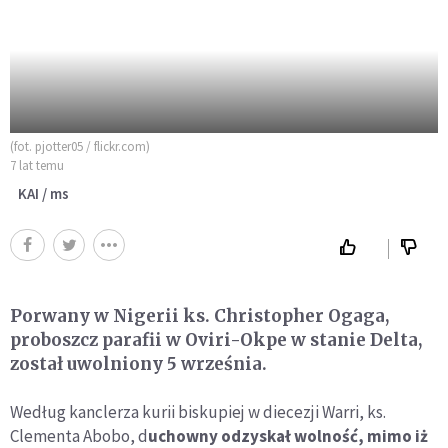
(fot. pjotter05 / flickr.com)
7 lat temu
KAI / ms
Porwany w Nigerii ks. Christopher Ogaga,
proboszcz parafii w Oviri-Okpe w stanie Delta,
został uwolniony 5 września.
Według kanclerza kurii biskupiej w diecezji Warri, ks.
Clementa Abobo, d
uchowny odzyskał wolność, mimo iż