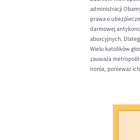
administracji Obam
prawa o ubezpiecze
darmowej antykonce
aborcyjnych. Dlateg
Wielu katolików gł
zauważa metropolita 
ironia, ponieważ ic