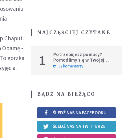
stosowaniu
nia
NAJCZĘŚCIEJ CZYTANE
bp Chaput.
a Obamę -
Potrzebujesz pomocy?
1
. To gorzka
Pomodlimy się w Twojej
intencji
62 komentarzy
yjęcia.
BĄDŹ NA BIEŻĄCO
ŚLEDŹ NAS NA FACEBOOKU
ŚLEDŹ NAS NA TWITTERZE