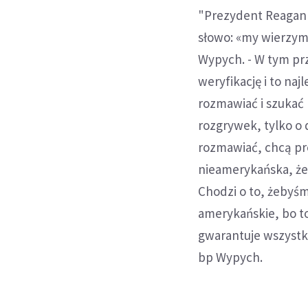
"Prezydent Reagan 
słowo: «my wierzym
Wypych. - W tym pr
weryfikację i to naj
rozmawiać i szukać 
rozgrywek, tylko o 
rozmawiać, chcą pr
nieamerykańska, że
Chodzi o to, żebyśmy
amerykańskie, bo to
gwarantuje wszyst
bp Wypych.