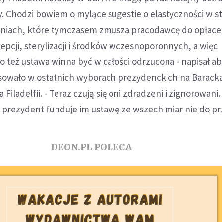
y. Chodzi bowiem o mylące sugestie o elastyczności w 
niach, które tymczasem zmusza pracodawcę do opłace
pcji, sterylizacji i środków wczesnoporonnych, a więc
o też ustawa winna być w całości odrzucona - napisał a
osowało w ostatnich wyborach prezydenckich na Barack
Filadelfii. - Teraz czują się oni zdradzeni i zignorowani
h prezydent funduje im ustawę ze wszech miar nie do prz
DEON.PL POLECA