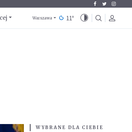
11
°
cej
Warszawa
WYBRANE DLA CIEBIE