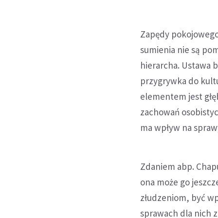
Zapędy pokojowego 
sumienia nie są po
hierarcha. Ustawa 
przygrywka do kultu
elementem jest głęb
zachowań osobistych
ma wpływ na sprawy
Zdaniem abp. Chapu
ona może go jeszcze
złudzeniom, być w
sprawach dla nich 