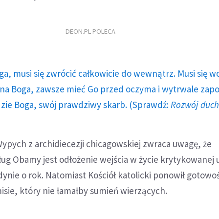
DEON.PL POLECA
ga, musi się zwrócić całkowicie do wewnątrz. Musi się w
a Boga, zawsze mieć Go przed oczyma i wytrwale zap
dzie Boga, swój prawdziwy skarb. (Sprawdź:
Rozwój duc
Wypych z archidiecezji chicagowskiej zwraca uwagę, że
 Obamy jest odłożenie wejścia w życie krytykowanej 
ynie o rok. Natomiast Kościół katolicki ponowił gotowo
ie, który nie łamałby sumień wierzących.