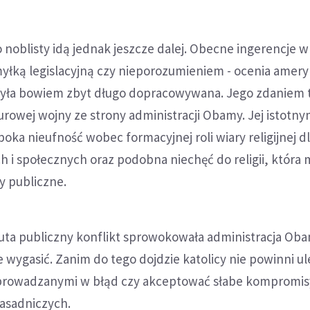
noblisty idą jednak jeszcze dalej. Obecne ingerencje 
myłką legislacyjną czy nieporozumieniem - ocenia amery
była bowiem zbyt długo dopracowywana. Jego zdaniem t
rowej wojny ze strony administracji Obamy. Jej istotn
oka nieufność wobec formacyjnej roli wiary religijnej d
 i społecznych oraz podobna niechęć do religii, która 
 publiczne.
ta publiczny konflikt sprowokowała administracja Obam
 wygasić. Zanim do tego dojdzie katolicy nie powinni u
prowadzanymi w błąd czy akceptować słabe kompromis
zasadniczych.