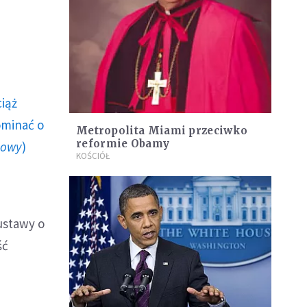
ciąż
ominać o
Metropolita Miami przeciwko
reformie Obamy
howy
)
KOŚCIÓŁ
ustawy o
ść