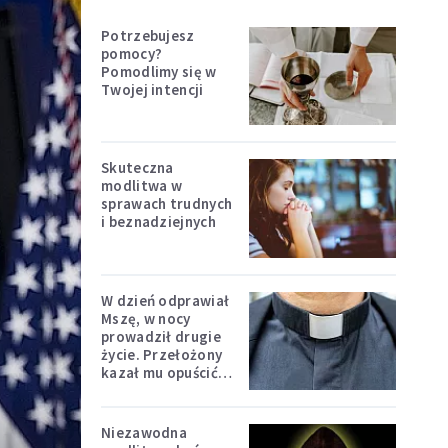
Potrzebujesz
pomocy?
Pomodlimy się w
Twojej intencji
Skuteczna
modlitwa w
sprawach trudnych
i beznadziejnych
W dzień odprawiał
Mszę, w nocy
prowadził drugie
życie. Przełożony
kazał mu opuścić
zakon
Niezawodna