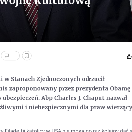
wojnę kulturową
ki w Stanach Zjednoczonych odrzucił
is zaproponowany przez prezydenta Obamę
 ubezpieczeń. Abp Charles J. Chaput nazwał
źliwymi i niebezpiecznymi dla praw wierzący
 Filadelfii katolicy w USA nie mogą po raz kolejny dać s