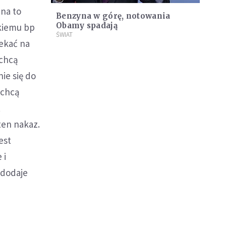
ina to
Benzyna w górę, notowania
Obamy spadają
skiemu bp
ŚWIAT
ekać na
 chcą
ie się do
 chcą
t
ten nakaz.
est
 i
 dodaje