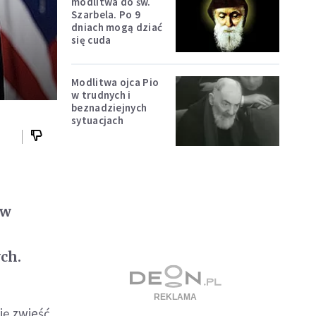
modlitwa do św.
Szarbela. Po 9
dniach mogą dziać
się cuda
Modlitwa ojca Pio
w trudnych i
beznadziejnych
sytuacjach
 w
ch.
ię zwieść