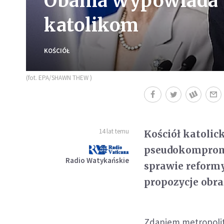
Obama wypowiada 
katolikom
KOŚCIÓŁ
(fot. EPA/SHAWN THEW )
14 lat temu
Kościół katolic
pseudokomprom
Radio Watykańskie
sprawie reformy
propozycje obra
Zdaniem metropolity