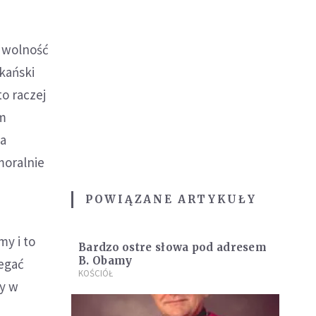
w wolność
kański
o raczej
ym
la
moralnie
POWIĄZANE ARTYKUŁY
y i to
Bardzo ostre słowa pod adresem
B. Obamy
legać
KOŚCIÓŁ
y w