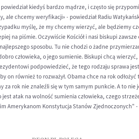
powiedział kiedyś bardzo mądrze, i często się przypom
y, ale chcemy weryfikacji» - powiedział Radiu Watykań
zypadku myślę, że my chcemy wierzyć, ale będziemy cz
lepiej na piśmie. Oczywiście Kościół i nasi biskupi zawsze
najlepszego sposobu. Tu nie chodzi o żadne przymierzan
dobro człowieka, o jego sumienie. Biskupi chcą wierzyć,
ezydentowi podpowiedzieć, że tego rodzaju sprawa jes
by on również to rozważył. Obama chce na rok odłożyć 
 za rok nie znaleźli się w tym samym punkcie. A to nie j
 jest atak na wolność sumienia człowieka, czego strzeże
kim Amerykanom Konstytucja Stanów Zjednoczonych" -