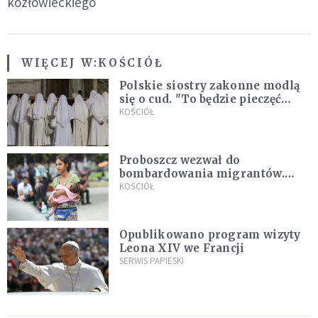
kozłowieckiego
WIĘCEJ W:
KOŚCIÓŁ
Polskie siostry zakonne modlą
się o cud. "To będzie pieczęć
Pana Boga dla naszej wiary"
KOŚCIÓŁ
Proboszcz wezwał do
bombardowania migrantów.
"Masowy ogień przeciwko
KOŚCIÓŁ
najeźdźcom!"
Opublikowano program wizyty
Leona XIV we Francji
SERWIS PAPIESKI