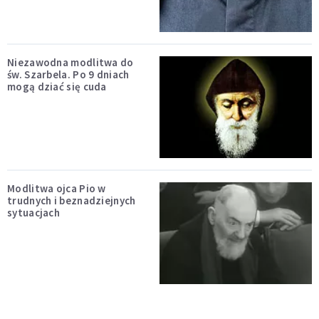
Niezawodna modlitwa do
św. Szarbela. Po 9 dniach
mogą dziać się cuda
Modlitwa ojca Pio w
trudnych i beznadziejnych
sytuacjach