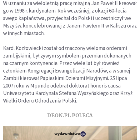
W uznaniu za wieloletnią pracę misyjną Jan Paweł II kreował
go w 1998 r. kardynałem. Rok wcześniej, z okazji 60-lecia
swego kapłaństwa, przyjechał do Polski i uczestniczył we
Mszy św. koncelebrowanej z Janem Pawłem II w Kaliszu oraz
w innych miastach.
Kard. Kozłowiecki został odznaczony wieloma orderami
zambijskimi, był żywym symbolem przemian dokonanych
na czarnym kontynencie. Przez wiele lat był również
członkiem Kongregacji Ewangelizacji Narodów, a w samej
Zambii kierował Papieskimi Dziełami Misyjnymi. 25 lipca
2007 roku w Mpunde odebrał doktorat honoris causa
Uniwersytetu Kardynała Stefana Wyszyńskiego oraz Krzyż
Wielki Orderu Odrodzenia Polski.
DEON.PL POLECA