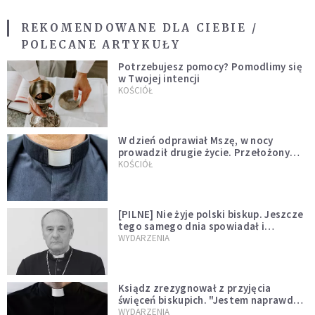
REKOMENDOWANE DLA CIEBIE /
POLECANE ARTYKUŁY
Potrzebujesz pomocy? Pomodlimy się
w Twojej intencji
KOŚCIÓŁ
W dzień odprawiał Mszę, w nocy
prowadził drugie życie. Przełożony
kazał mu opuścić zakon
KOŚCIÓŁ
[PILNE] Nie żyje polski biskup. Jeszcze
tego samego dnia spowiadał i
sprawował Mszę świętą
WYDARZENIA
Ksiądz zrezygnował z przyjęcia
święceń biskupich. "Jestem naprawdę
niegodny"
WYDARZENIA