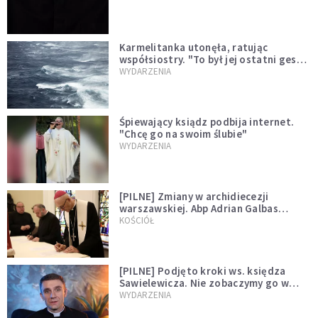
Karmelitanka utonęła, ratując
współsiostry. "To był jej ostatni gest
miłości"
WYDARZENIA
Śpiewający ksiądz podbija internet.
"Chcę go na swoim ślubie"
WYDARZENIA
[PILNE] Zmiany w archidiecezji
warszawskiej. Abp Adrian Galbas
wręczył dekrety nowym proboszczom
KOŚCIÓŁ
[PILNE] Podjęto kroki ws. księdza
Sawielewicza. Nie zobaczymy go w
mediach
WYDARZENIA