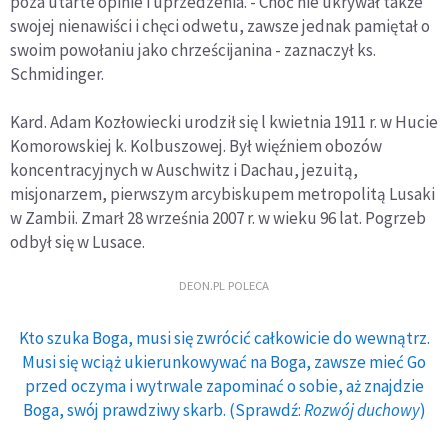
poza utarte opinie i uprzedzenia. - Choć nie ukrywał także
swojej nienawiści i chęci odwetu, zawsze jednak pamiętał o
swoim powołaniu jako chrześcijanina - zaznaczył ks.
Schmidinger.
Kard. Adam Kozłowiecki urodził się l kwietnia 1911 r. w Hucie
Komorowskiej k. Kolbuszowej. Był więźniem obozów
koncentracyjnych w Auschwitz i Dachau, jezuitą,
misjonarzem, pierwszym arcybiskupem metropolitą Lusaki
w Zambii. Zmarł 28 września 2007 r. w wieku 96 lat. Pogrzeb
odbył się w Lusace.
DEON.PL POLECA
Kto szuka Boga, musi się zwrócić całkowicie do wewnątrz.
Musi się wciąż ukierunkowywać na Boga, zawsze mieć Go
przed oczyma i wytrwale zapominać o sobie, aż znajdzie
Boga, swój prawdziwy skarb. (Sprawdź:
Rozwój duchowy
)