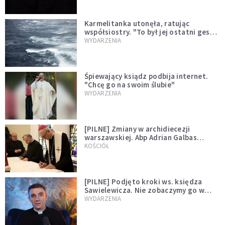
Karmelitanka utonęła, ratując
współsiostry. "To był jej ostatni gest
miłości"
WYDARZENIA
Śpiewający ksiądz podbija internet.
"Chcę go na swoim ślubie"
WYDARZENIA
[PILNE] Zmiany w archidiecezji
warszawskiej. Abp Adrian Galbas
wręczył dekrety nowym proboszczom
KOŚCIÓŁ
[PILNE] Podjęto kroki ws. księdza
Sawielewicza. Nie zobaczymy go w
mediach
WYDARZENIA