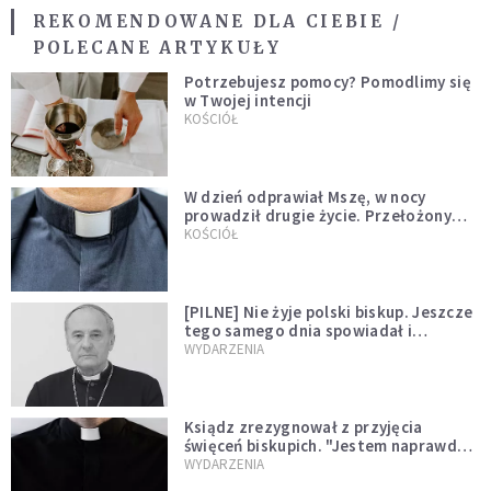
REKOMENDOWANE DLA CIEBIE /
POLECANE ARTYKUŁY
Potrzebujesz pomocy? Pomodlimy się
w Twojej intencji
KOŚCIÓŁ
W dzień odprawiał Mszę, w nocy
prowadził drugie życie. Przełożony
kazał mu opuścić zakon
KOŚCIÓŁ
[PILNE] Nie żyje polski biskup. Jeszcze
tego samego dnia spowiadał i
sprawował Mszę świętą
WYDARZENIA
Ksiądz zrezygnował z przyjęcia
święceń biskupich. "Jestem naprawdę
niegodny"
WYDARZENIA