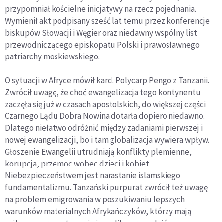
przypomniał kościelne inicjatywy na rzecz pojednania.
Wymienił akt podpisany sześć lat temu przez konferencje
biskupów Słowacji i Węgier oraz niedawny wspólny list
przewodniczącego episkopatu Polski i prawosławnego
patriarchy moskiewskiego.
O sytuacji w Afryce mówił kard. Polycarp Pengo z Tanzanii.
Zwrócił uwagę, że choć ewangelizacja tego kontynentu
zaczęła się już w czasach apostolskich, do większej części
Czarnego Lądu Dobra Nowina dotarła dopiero niedawno.
Dlatego niełatwo odróżnić między zadaniami pierwszej i
nowej ewangelizacji, bo i tam globalizacja wywiera wpływ.
Głoszenie Ewangelii utrudniają konflikty plemienne,
korupcja, przemoc wobec dzieci i kobiet.
Niebezpieczeństwem jest narastanie islamskiego
fundamentalizmu. Tanzański purpurat zwrócił też uwagę
na problem emigrowania w poszukiwaniu lepszych
warunków materialnych Afrykańczyków, którzy mają