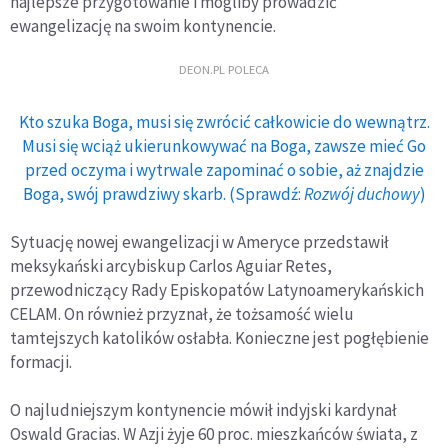
najlepsze przygotowanie i mogliby prowadzić
ewangelizację na swoim kontynencie.
DEON.PL POLECA
Kto szuka Boga, musi się zwrócić całkowicie do wewnątrz.
Musi się wciąż ukierunkowywać na Boga, zawsze mieć Go
przed oczyma i wytrwale zapominać o sobie, aż znajdzie
Boga, swój prawdziwy skarb. (Sprawdź:
Rozwój duchowy
)
Sytuację nowej ewangelizacji w Ameryce przedstawił
meksykański arcybiskup Carlos Aguiar Retes,
przewodniczący Rady Episkopatów Latynoamerykańskich
CELAM. On również przyznał, że tożsamość wielu
tamtejszych katolików osłabła. Konieczne jest pogłębienie
formacji.
O najludniejszym kontynencie mówił indyjski kardynał
Oswald Gracias. W Azji żyje 60 proc. mieszkańców świata, z