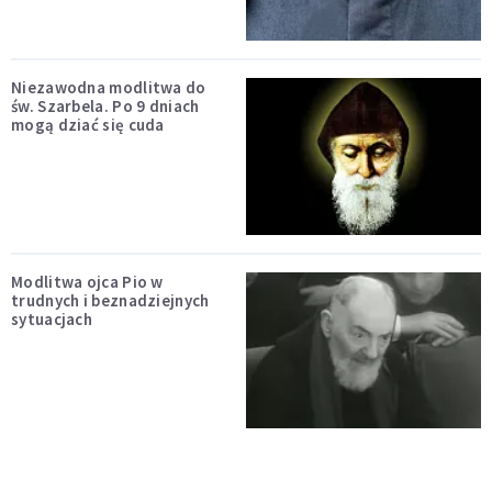
Niezawodna modlitwa do
św. Szarbela. Po 9 dniach
mogą dziać się cuda
Modlitwa ojca Pio w
trudnych i beznadziejnych
sytuacjach