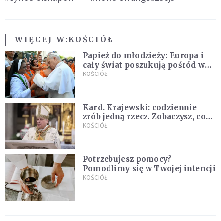
WIĘCEJ W:
KOŚCIÓŁ
Papież do młodzieży: Europa i
cały świat poszukują pośród was
nowych świętych
KOŚCIÓŁ
Kard. Krajewski: codziennie
zrób jedną rzecz. Zobaczysz, co
stanie się z twoim życiem
KOŚCIÓŁ
Potrzebujesz pomocy?
Pomodlimy się w Twojej intencji
KOŚCIÓŁ