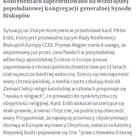
kontynentach zaprezentowano na wczorajszej
popołudniowej kongregacji generalnej Synodu
Biskupów.
Sytuację na Starym Kontynencie przedstawił kard. Péter
Erdő, który jest przewodniczącym Rady Konferencji
Biskupich Europy CCEE. Prymas Węgier zwrócił uwagę, że
wspomniany już przez Jana Pawła II w posynodalnej
adhortacji apostolskiej
Ecclesia in Europa
proces
zapominania o chrześcijańskim dziedzictwie po 13 latach
stał się jeszcze bardziej widoczny. Szerzy się nieznajomość
wiary chrześcijańskiej, a media często szkalują Kościół.
Zamiast lekcji religii katolickiej w szkołach proponuje się
"naukę o religiach", co prowadzi do synkretyzmu czy
obojętności religijnej. Kard. Erdő wskazał na szerzące się
ataki prawne, a nieraz i fizyczne, na publiczną obecność
wiary. Przypomniał, że najwięcej przemocy i dyskryminacji
doznają w Europie wyznawcy Chrystusa, zwłaszcza katolicy.
Niepokój budzi pojawianie się tzw. "praw człowieka trzeciej