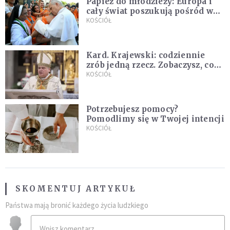
Papież do młodzieży: Europa i
cały świat poszukują pośród was
nowych świętych
KOŚCIÓŁ
Kard. Krajewski: codziennie
zrób jedną rzecz. Zobaczysz, co
stanie się z twoim życiem
KOŚCIÓŁ
Potrzebujesz pomocy?
Pomodlimy się w Twojej intencji
KOŚCIÓŁ
SKOMENTUJ ARTYKUŁ
Państwa mają bronić każdego życia ludzkiego