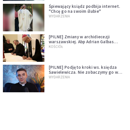
Śpiewający ksiądz podbija internet.
"Chcę go na swoim ślubie"
WYDARZENIA
[PILNE] Zmiany w archidiecezji
warszawskiej. Abp Adrian Galbas
wręczył dekrety nowym proboszczom
KOŚCIÓŁ
[PILNE] Podjęto kroki ws. księdza
Sawielewicza. Nie zobaczymy go w
mediach
WYDARZENIA