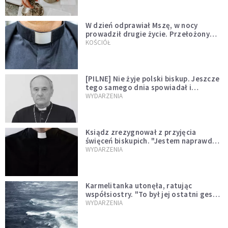
W dzień odprawiał Mszę, w nocy
prowadził drugie życie. Przełożony
kazał mu opuścić zakon
KOŚCIÓŁ
[PILNE] Nie żyje polski biskup. Jeszcze
tego samego dnia spowiadał i
sprawował Mszę świętą
WYDARZENIA
Ksiądz zrezygnował z przyjęcia
święceń biskupich. "Jestem naprawdę
niegodny"
WYDARZENIA
Karmelitanka utonęła, ratując
współsiostry. "To był jej ostatni gest
miłości"
WYDARZENIA