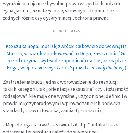
wyraźnie uznają niezbywalne prawo wszystkich ludzi do
życia, jak i to, że należy im się w równym stopniu, bez
żadnych różnic czy dyskryminacji, ochrona prawna.
DEON.PL POLECA
Kto szuka Boga, musi się zwrócić całkowicie do wewnątrz.
Musi się wciąż ukierunkowywać na Boga, zawsze mieć Go
przed oczyma i wytrwale zapominać o sobie, aż znajdzie
Boga, swój prawdziwy skarb. (Sprawdź:
Rozwój duchowy
)
Zastrzeżenia budzi jednak wprowadzenie do rezolucji
takich kategorii, jak „orientacja seksualna” czy „tożsamość
rodzajowa”. Nie mają one wyraźnej, uzgodnionej definicji w
prawie międzynarodowym i wprowadzanie ich podważa
standardy praw człowieka, zamiast je umacniać.
- Moja delegacja uważa – stwierdził abp Chullikatt – że
wdrażanie tej rezolucji należy do suwerennej