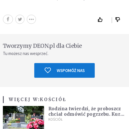
Tworzymy DEON.pl dla Ciebie
Tu możesz nas wesprzeć.
WSPOMÓŻ NAS
WIĘCEJ W:
KOŚCIÓŁ
Rodzina twierdzi, że proboszcz
chciał odmówić pogrzebu. Kuria
zapowiada wyjaśnienia
KOŚCIÓŁ