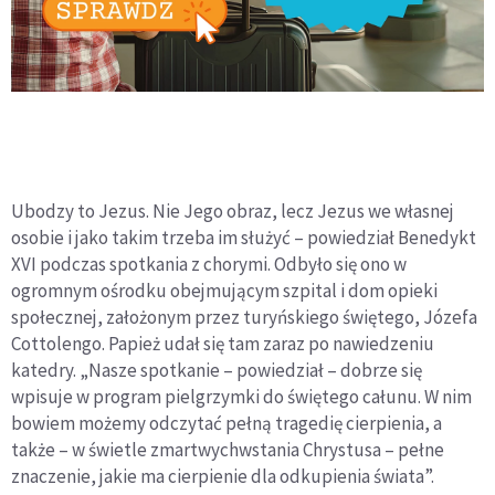
Ubodzy to Jezus. Nie Jego obraz, lecz Jezus we własnej
osobie i jako takim trzeba im służyć – powiedział Benedykt
XVI podczas spotkania z chorymi. Odbyło się ono w
ogromnym ośrodku obejmującym szpital i dom opieki
społecznej, założonym przez turyńskiego świętego, Józefa
Cottolengo. Papież udał się tam zaraz po nawiedzeniu
katedry. „Nasze spotkanie – powiedział – dobrze się
wpisuje w program pielgrzymki do świętego całunu. W nim
bowiem możemy odczytać pełną tragedię cierpienia, a
także – w świetle zmartwychwstania Chrystusa – pełne
znaczenie, jakie ma cierpienie dla odkupienia świata”.