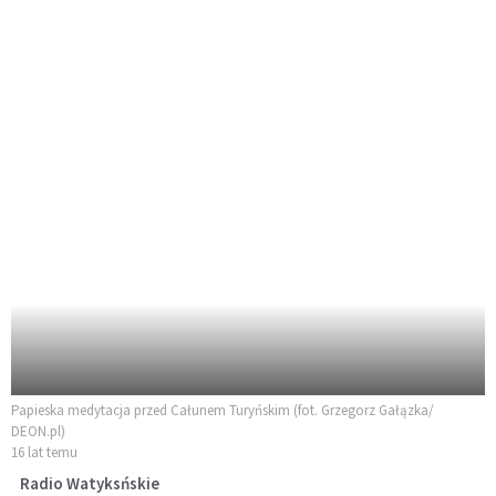
Papieska medytacja przed Całunem Turyńskim (fot. Grzegorz Gałązka/
DEON.pl)
16 lat temu
Radio Watyksńskie