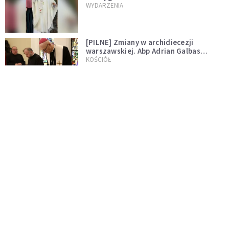
WYDARZENIA
[PILNE] Zmiany w archidiecezji
warszawskiej. Abp Adrian Galbas
wręczył dekrety nowym proboszczom
KOŚCIÓŁ
[PILNE] Podjęto kroki ws. księdza
Sawielewicza. Nie zobaczymy go w
mediach
WYDARZENIA