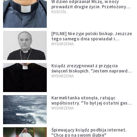
W dzień odprawiał Mszę, w nocy
prowadził drugie życie. Przełożony
kazał mu opuścić zakon
KOŚCIÓŁ
[PILNE] Nie żyje polski biskup. Jeszcze
tego samego dnia spowiadał i
sprawował Mszę świętą
WYDARZENIA
Ksiądz zrezygnował z przyjęcia
święceń biskupich. "Jestem naprawdę
niegodny"
WYDARZENIA
Karmelitanka utonęła, ratując
współsiostry. "To był jej ostatni gest
miłości"
WYDARZENIA
Śpiewający ksiądz podbija internet.
"Chcę go na swoim ślubie"