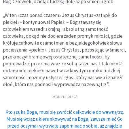
Bóg-Człowiek, dzieląc ludzką dolę aż po śmierć i grób.
„W ten «czas ponad czasem» Jezus Chrystus «zstąpił do
piekieł» - kontynuował Papież. – Bóg stawszy się
człowiekiem wszedł skrajną i absolutną samotność
człowieka, dokąd nie dociera żaden promyk miłości, gdzie
króluje całkowite osamotnienie bez jakiegokolwiek słowa
pocieszenia: «piekło». Jezus Chrystus, pozostając w śmierci,
przekroczył bramę owej ostatecznej samotności, by
poprowadzić przez nią wraz ze sobą także nas. I tak miłość
dotarła «do piekieł»: nawet w całkowitym mroku ludzkiej
samotności możemy usłyszeć głos, który nas woła i znaleźć
dłoń, która nas podnosi i wyprowadza na zewnątrz”.
DEON.PL POLECA
Kto szuka Boga, musi się zwrócić całkowicie do wewnątrz.
Musi się wciąż ukierunkowywać na Boga, zawsze mieć Go
przed oczyma i wytrwale zapominać o sobie, aż znajdzie