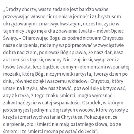
„Drodzy chorzy, wasze zadanie jest bardzo ważne:
przeżywając własne cierpienia w jedności z Chrystusem
ukrzyżowanym i zmartwychwstałym, uczestniczycie w
tajemnicy Jego męki dla zbawienia świata – mówił Ojciec
Święty. – Ofiarowując Bogu za pośrednictwem Chrystusa
nasze cierpienia, możemy współpracować w zwycięstwie
dobra nad złem, ponieważ Bóg sprawia, że nasz dar, nasz
akt miłości staje się owocny. Nie czujcie się wyłączeni z
losów świata, lecz bądźcie cennymi elementami wspaniałej
mozaiki, którą Bóg, niczym wielki artysta, tworzy dzień po
dniu, również dzięki waszemu wkładowi. Chrystus, który
umarł na krzyżu, aby nas zbawić, pozwolił się ukrzyżować,
aby z krzyża, z tego znaku śmierci, mogło wyrosnąć i
zakwitnąć życie w całej wspaniałości. Ośrodek, w którym
jesteśmy jest jednym z dojrzałych owoców, które wyrosły z
krzyża i zmartwychwstania Chrystusa. Pokazuje on, że
cierpienie, zło i śmierć nie mają ostatniego słowa, bo ze
śmierci i ze śmierci można powstać do życia”.