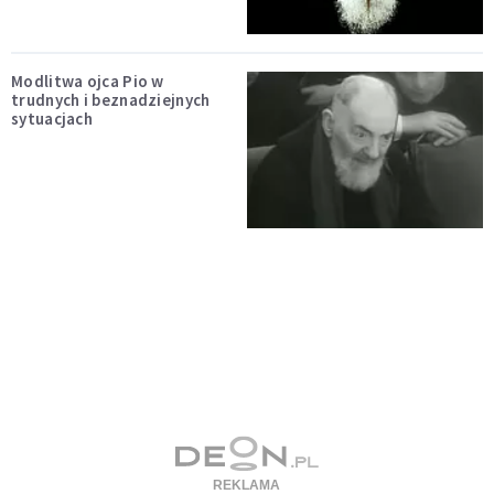
Modlitwa ojca Pio w
trudnych i beznadziejnych
sytuacjach