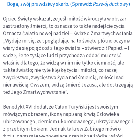
Boga, swój prawdziwy skarb. (Sprawdź:
Rozwój duchowy
)
Ojciec Święty wskazał, że jeśli miłość wkroczyła w obszar
zastrzeżony śmierci, to oznacza to także nadejście życia.
Oznacza światło nowej nadziei – światło Zmartwychwstania.
„Wydaje mi się, że spoglądając na to święte płótno oczyma
wiary da się pojąć coś z tego światła – stwierdził Papież. – I
sądzę, że te tysiące ludzi przychodzą oddać mu cześć
właśnie dlatego, że widzą w nim nie tylko ciemność, ale
także światło; nie tyle klęskę życia i miłości, co raczej
zwycięstwo, zwycięstwo życia nad śmiercią, miłości nad
nienawiścią. Owszem, widzą śmierć Jezusa, ale dostrzegają
też Jego Zmartwychwstanie”.
Benedykt XVI dodał, że Całun Turyński jest swoistym
mówiącym obrazem, ikoną napisaną krwią Człowieka
ubiczowanego, cierniem ukoronowanego, ukrzyżowanego i
z przebitym bokiem. Jednak ta krew Zabitego mówi o
życiu, ogłasza je wypływające z ran jak ze źródła, wśród