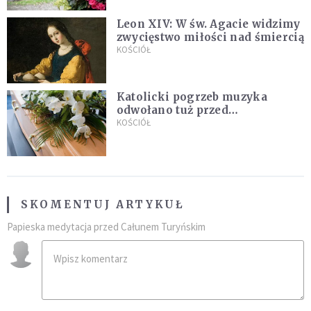
Leon XIV: W św. Agacie widzimy
zwycięstwo miłości nad śmiercią
KOŚCIÓŁ
Katolicki pogrzeb muzyka
odwołano tuż przed
uroczystością. Powodem była
KOŚCIÓŁ
przynależność do masonerii
SKOMENTUJ ARTYKUŁ
Papieska medytacja przed Całunem Turyńskim