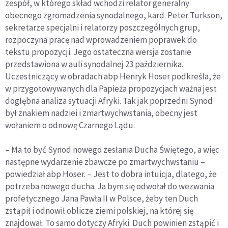
zespół, w którego skład wchodzi relator generalny
obecnego zgromadzenia synodalnego, kard. Peter Turkson,
sekretarze specjalni i relatorzy poszczególnych grup,
rozpoczyna pracę nad wprowadzeniem poprawek do
tekstu propozycji. Jego ostateczna wersja zostanie
przedstawiona w auli synodalnej 23 października.
Uczestniczący w obradach abp Henryk Hoser podkreśla, że
w przygotowywanych dla Papieża propozycjach ważna jest
dogłębna analiza sytuacji Afryki. Tak jak poprzedni Synod
był znakiem nadziei i zmartwychwstania, obecny jest
wołaniem o odnowę Czarnego Lądu.
– Ma to być Synod nowego zesłania Ducha Świętego, a więc
następne wydarzenie zbawcze po zmartwychwstaniu –
powiedział abp Hoser. – Jest to dobra intuicja, dlatego, że
potrzeba nowego ducha. Ja bym się odwołał do wezwania
profetycznego Jana Pawła II w Polsce, żeby ten Duch
zstąpił i odnowił oblicze ziemi polskiej, na której się
znajdował. To samo dotyczy Afryki. Duch powinien zstąpić i