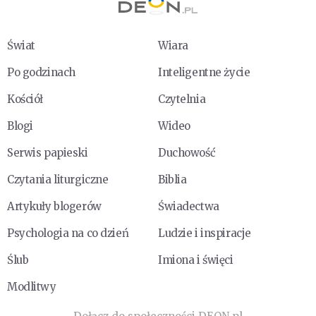
Świat
Wiara
Po godzinach
Inteligentne życie
Kościół
Czytelnia
Blogi
Wideo
Serwis papieski
Duchowość
Czytania liturgiczne
Biblia
Artykuły blogerów
Świadectwa
Psychologia na co dzień
Ludzie i inspiracje
Ślub
Imiona i święci
Modlitwy