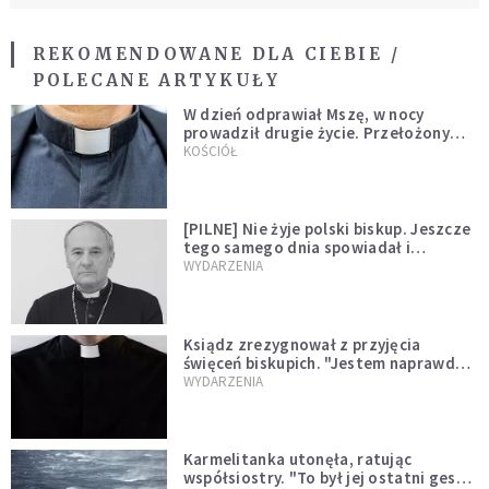
REKOMENDOWANE DLA CIEBIE /
POLECANE ARTYKUŁY
W dzień odprawiał Mszę, w nocy
prowadził drugie życie. Przełożony
kazał mu opuścić zakon
KOŚCIÓŁ
[PILNE] Nie żyje polski biskup. Jeszcze
tego samego dnia spowiadał i
sprawował Mszę świętą
WYDARZENIA
Ksiądz zrezygnował z przyjęcia
święceń biskupich. "Jestem naprawdę
niegodny"
WYDARZENIA
Karmelitanka utonęła, ratując
współsiostry. "To był jej ostatni gest