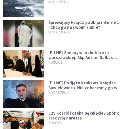
miłości"
WYDARZENIA
Śpiewający ksiądz podbija internet.
"Chcę go na swoim ślubie"
WYDARZENIA
[PILNE] Zmiany w archidiecezji
warszawskiej. Abp Adrian Galbas
wręczył dekrety nowym proboszczom
KOŚCIÓŁ
[PILNE] Podjęto kroki ws. księdza
Sawielewicza. Nie zobaczymy go w
mediach
WYDARZENIA
Czy Kościół czeka pęknięcie? Spór o
Tradycję narasta
KOŚCIÓŁ