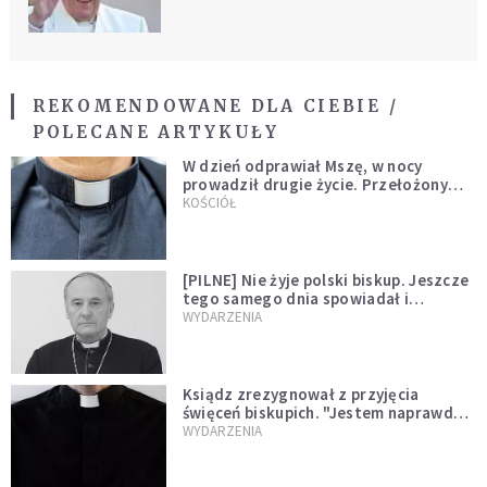
REKOMENDOWANE DLA CIEBIE /
POLECANE ARTYKUŁY
W dzień odprawiał Mszę, w nocy
prowadził drugie życie. Przełożony
kazał mu opuścić zakon
KOŚCIÓŁ
[PILNE] Nie żyje polski biskup. Jeszcze
tego samego dnia spowiadał i
sprawował Mszę świętą
WYDARZENIA
Ksiądz zrezygnował z przyjęcia
święceń biskupich. "Jestem naprawdę
niegodny"
WYDARZENIA