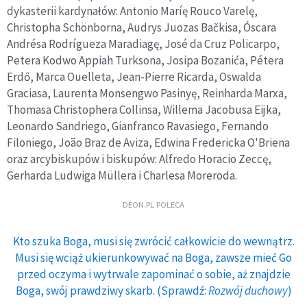
dykasterii kardynałów: Antonio Maríę Rouco Varelę,
Christopha Schönborna, Audrys Juozas Bačkisa, Óscara
Andrésa Rodrígueza Maradiagę, José da Cruz Policarpo,
Petera Kodwo Appiah Turksona, Josipa Bozanića, Pétera
Erdő, Marca Ouelleta, Jean-Pierre Ricarda, Oswalda
Graciasa, Laurenta Monsengwo Pasinyę, Reinharda Marxa,
Thomasa Christophera Collinsa, Willema Jacobusa Eijka,
Leonardo Sandriego, Gianfranco Ravasiego, Fernando
Filoniego, João Braz de Aviza, Edwina Fredericka O'Briena
oraz arcybiskupów i biskupów: Alfredo Horacio Zeccę,
Gerharda Ludwiga Müllera i Charlesa Moreroda.
DEON.PL POLECA
Kto szuka Boga, musi się zwrócić całkowicie do wewnątrz.
Musi się wciąż ukierunkowywać na Boga, zawsze mieć Go
przed oczyma i wytrwale zapominać o sobie, aż znajdzie
Boga, swój prawdziwy skarb. (Sprawdź:
Rozwój duchowy
)