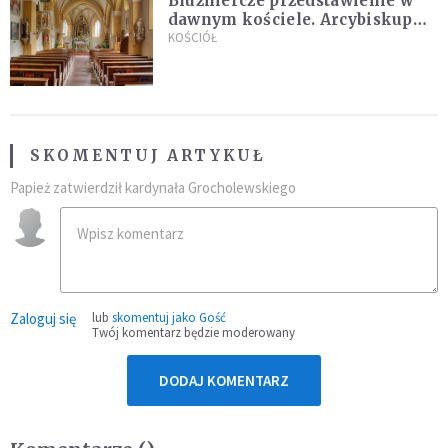
Bluźniercze przedstawienie w
dawnym kościele. Arcybiskup
stanowczo reaguje
KOŚCIÓŁ
SKOMENTUJ ARTYKUŁ
Papież zatwierdził kardynała Grocholewskiego
Zaloguj się
lub
skomentuj jako Gość
Twój komentarz będzie moderowany
DODAJ KOMENTARZ