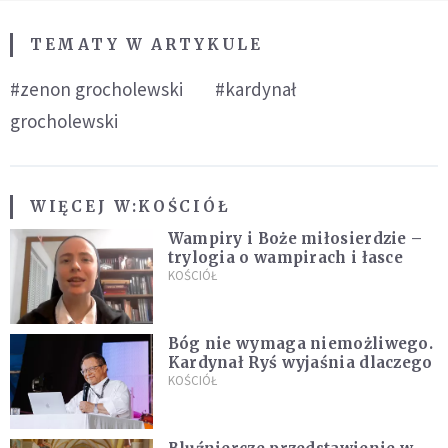
TEMATY W ARTYKULE
#zenon grocholewski
#kardynał
grocholewski
WIĘCEJ W:
KOŚCIÓŁ
Wampiry i Boże miłosierdzie –
trylogia o wampirach i łasce
KOŚCIÓŁ
Bóg nie wymaga niemożliwego.
Kardynał Ryś wyjaśnia dlaczego
KOŚCIÓŁ