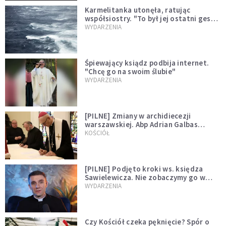
Karmelitanka utonęła, ratując
współsiostry. "To był jej ostatni gest
miłości"
WYDARZENIA
Śpiewający ksiądz podbija internet.
"Chcę go na swoim ślubie"
WYDARZENIA
[PILNE] Zmiany w archidiecezji
warszawskiej. Abp Adrian Galbas
wręczył dekrety nowym proboszczom
KOŚCIÓŁ
[PILNE] Podjęto kroki ws. księdza
Sawielewicza. Nie zobaczymy go w
mediach
WYDARZENIA
Czy Kościół czeka pęknięcie? Spór o