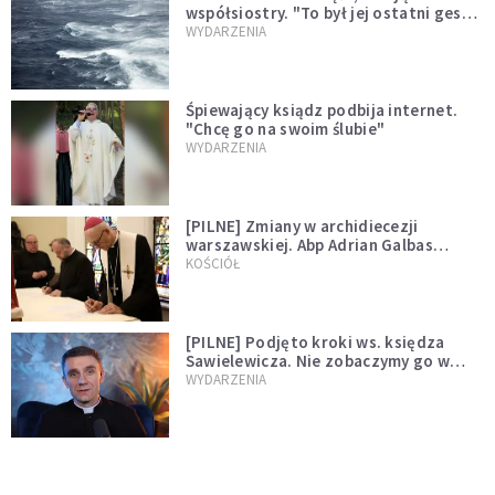
współsiostry. "To był jej ostatni gest
miłości"
WYDARZENIA
Śpiewający ksiądz podbija internet.
"Chcę go na swoim ślubie"
WYDARZENIA
[PILNE] Zmiany w archidiecezji
warszawskiej. Abp Adrian Galbas
wręczył dekrety nowym proboszczom
KOŚCIÓŁ
[PILNE] Podjęto kroki ws. księdza
Sawielewicza. Nie zobaczymy go w
mediach
WYDARZENIA