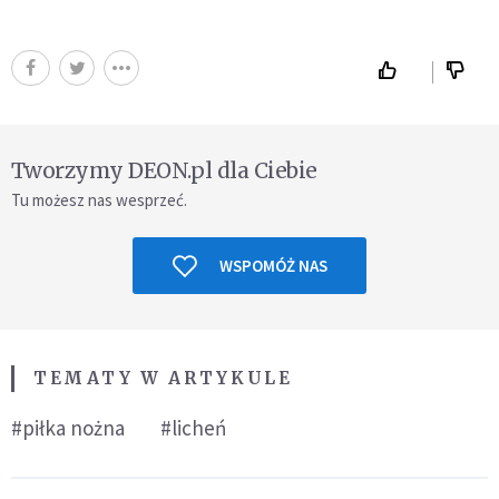
Tworzymy DEON.pl dla Ciebie
Tu możesz nas wesprzeć.
WSPOMÓŻ NAS
TEMATY W ARTYKULE
#piłka nożna
#licheń