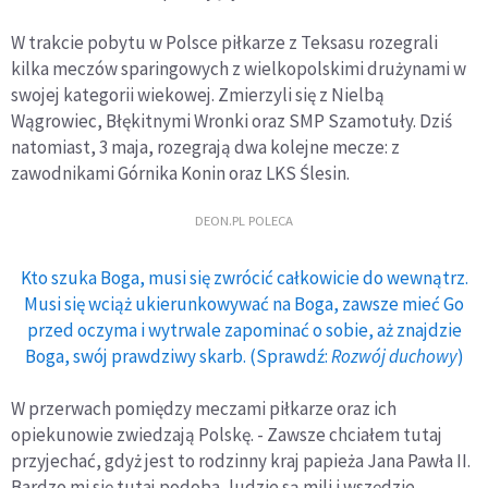
W trakcie pobytu w Polsce piłkarze z Teksasu rozegrali
kilka meczów sparingowych z wielkopolskimi drużynami w
swojej kategorii wiekowej. Zmierzyli się z Nielbą
Wągrowiec, Błękitnymi Wronki oraz SMP Szamotuły. Dziś
natomiast, 3 maja, rozegrają dwa kolejne mecze: z
zawodnikami Górnika Konin oraz LKS Ślesin.
DEON.PL POLECA
Kto szuka Boga, musi się zwrócić całkowicie do wewnątrz.
Musi się wciąż ukierunkowywać na Boga, zawsze mieć Go
przed oczyma i wytrwale zapominać o sobie, aż znajdzie
Boga, swój prawdziwy skarb. (Sprawdź:
Rozwój duchowy
)
W przerwach pomiędzy meczami piłkarze oraz ich
opiekunowie zwiedzają Polskę. - Zawsze chciałem tutaj
przyjechać, gdyż jest to rodzinny kraj papieża Jana Pawła II.
Bardzo mi się tutaj podoba, ludzie są mili i wszędzie