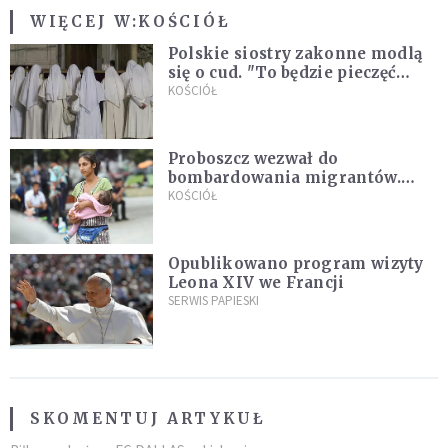
WIĘCEJ W:
KOŚCIÓŁ
Polskie siostry zakonne modlą
się o cud. "To będzie pieczęć
Pana Boga dla naszej wiary"
KOŚCIÓŁ
Proboszcz wezwał do
bombardowania migrantów.
"Masowy ogień przeciwko
KOŚCIÓŁ
najeźdźcom!"
Opublikowano program wizyty
Leona XIV we Francji
SERWIS PAPIESKI
SKOMENTUJ ARTYKUŁ