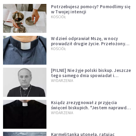
Potrzebujesz pomocy? Pomodlimy się
w Twojej intencji
KOŚCIÓŁ
W dzień odprawiał Mszę, w nocy
prowadził drugie życie. Przełożony
kazał mu opuścić zakon
KOŚCIÓŁ
[PILNE] Nie żyje polski biskup. Jeszcze
tego samego dnia spowiadał i
sprawował Mszę świętą
WYDARZENIA
Ksiądz zrezygnował z przyjęcia
święceń biskupich. "Jestem naprawdę
niegodny"
WYDARZENIA
Karmelitanka utonęła, ratując