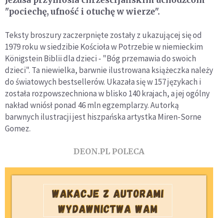
Jezusa przyniosła chrześcijańskim uchodźcom
"pociechę, ufność i otuchę w wierze".
Teksty broszury zaczerpnięte zostały z ukazującej się od
1979 roku w siedzibie Kościoła w Potrzebie w niemieckim
Königstein Biblii dla dzieci - "Bóg przemawia do swoich
dzieci". Ta niewielka, barwnie ilustrowana książeczka należy
do światowych bestsellerów. Ukazała się w 157 językach i
została rozpowszechniona w blisko 140 krajach, a jej ogólny
nakład wniósł ponad 46 mln egzemplarzy. Autorką
barwnych ilustracji jest hiszpańska artystka Miren-Sorne
Gomez.
DEON.PL POLECA