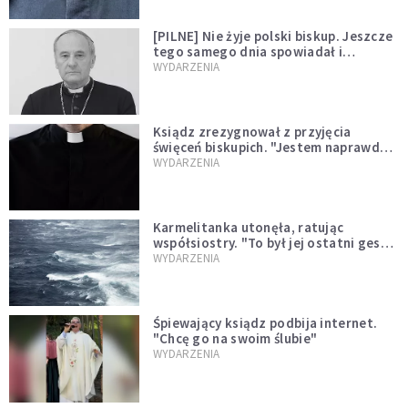
[PILNE] Nie żyje polski biskup. Jeszcze
tego samego dnia spowiadał i
sprawował Mszę świętą
WYDARZENIA
Ksiądz zrezygnował z przyjęcia
święceń biskupich. "Jestem naprawdę
niegodny"
WYDARZENIA
Karmelitanka utonęła, ratując
współsiostry. "To był jej ostatni gest
miłości"
WYDARZENIA
Śpiewający ksiądz podbija internet.
"Chcę go na swoim ślubie"
WYDARZENIA