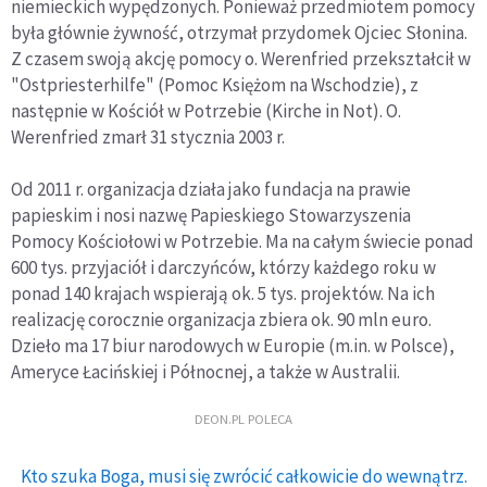
niemieckich wypędzonych. Ponieważ przedmiotem pomocy
była głównie żywność, otrzymał przydomek Ojciec Słonina.
Z czasem swoją akcję pomocy o. Werenfried przekształcił w
"Ostpriesterhilfe" (Pomoc Księżom na Wschodzie), z
następnie w Kościół w Potrzebie (Kirche in Not). O.
Werenfried zmarł 31 stycznia 2003 r.
Od 2011 r. organizacja działa jako fundacja na prawie
papieskim i nosi nazwę Papieskiego Stowarzyszenia
Pomocy Kościołowi w Potrzebie. Ma na całym świecie ponad
600 tys. przyjaciół i darczyńców, którzy każdego roku w
ponad 140 krajach wspierają ok. 5 tys. projektów. Na ich
realizację corocznie organizacja zbiera ok. 90 mln euro.
Dzieło ma 17 biur narodowych w Europie (m.in. w Polsce),
Ameryce Łacińskiej i Północnej, a także w Australii.
DEON.PL POLECA
Kto szuka Boga, musi się zwrócić całkowicie do wewnątrz.