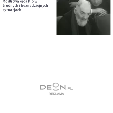
Modlitwa ojca Pio w
trudnych i beznadziejnych
sytuacjach