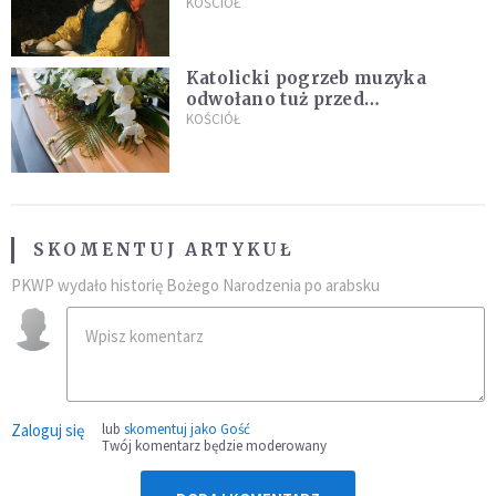
KOŚCIÓŁ
Katolicki pogrzeb muzyka
odwołano tuż przed
uroczystością. Powodem była
KOŚCIÓŁ
przynależność do masonerii
SKOMENTUJ ARTYKUŁ
PKWP wydało historię Bożego Narodzenia po arabsku
Zaloguj się
lub
skomentuj jako Gość
Twój komentarz będzie moderowany