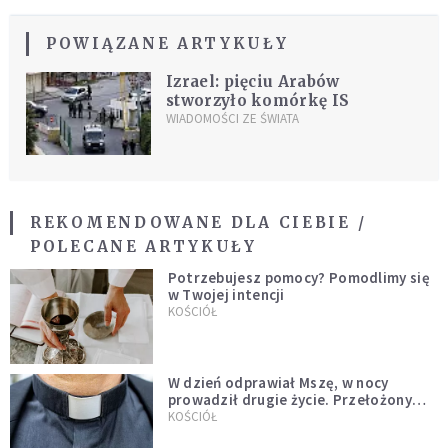
POWIĄZANE ARTYKUŁY
Izrael: pięciu Arabów
stworzyło komórkę IS
WIADOMOŚCI ZE ŚWIATA
REKOMENDOWANE DLA CIEBIE /
POLECANE ARTYKUŁY
Potrzebujesz pomocy? Pomodlimy się
w Twojej intencji
KOŚCIÓŁ
W dzień odprawiał Mszę, w nocy
prowadził drugie życie. Przełożony
kazał mu opuścić zakon
KOŚCIÓŁ