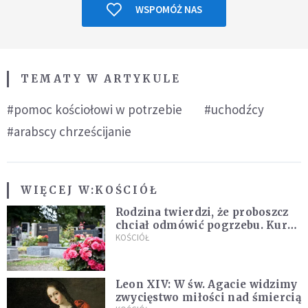
WSPOMÓŻ NAS
TEMATY W ARTYKULE
#pomoc kościołowi w potrzebie
#uchodźcy
#arabscy chrześcijanie
WIĘCEJ W:
KOŚCIÓŁ
Rodzina twierdzi, że proboszcz
chciał odmówić pogrzebu. Kuria
zapowiada wyjaśnienia
KOŚCIÓŁ
Leon XIV: W św. Agacie widzimy
zwycięstwo miłości nad śmiercią