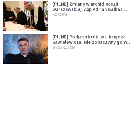
[PILNE] Zmiany w archidiecezji
warszawskiej. Abp Adrian Galbas
wręczył dekrety nowym proboszczom
KOŚCIÓŁ
[PILNE] Podjęto kroki ws. księdza
Sawielewicza. Nie zobaczymy go w
mediach
WYDARZENIA