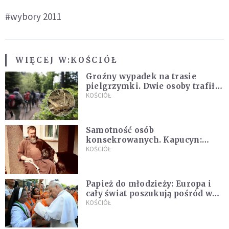
#wybory 2011
WIĘCEJ W:
KOŚCIÓŁ
Groźny wypadek na trasie
pielgrzymki. Dwie osoby trafiły
do szpitala
KOŚCIÓŁ
Samotność osób
konsekrowanych. Kapucyn:
Życie w pojedynkę rzadko jest
KOŚCIÓŁ
sielanką
Papież do młodzieży: Europa i
cały świat poszukują pośród was
nowych świętych
KOŚCIÓŁ