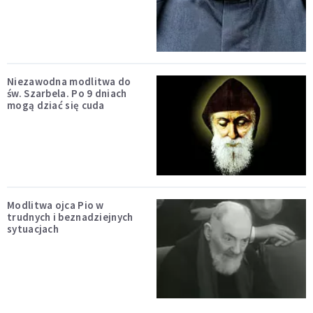
Niezawodna modlitwa do
św. Szarbela. Po 9 dniach
mogą dziać się cuda
Modlitwa ojca Pio w
trudnych i beznadziejnych
sytuacjach