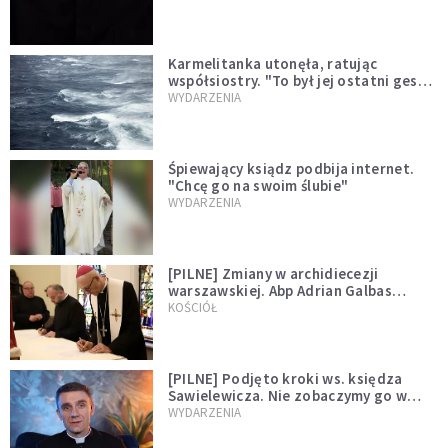
Karmelitanka utonęła, ratując
współsiostry. "To był jej ostatni gest
miłości"
WYDARZENIA
Śpiewający ksiądz podbija internet.
"Chcę go na swoim ślubie"
WYDARZENIA
[PILNE] Zmiany w archidiecezji
warszawskiej. Abp Adrian Galbas
wręczył dekrety nowym proboszczom
KOŚCIÓŁ
[PILNE] Podjęto kroki ws. księdza
Sawielewicza. Nie zobaczymy go w
mediach
WYDARZENIA