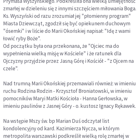
Prymasa Wyszyńskiego. Podkreśliła ona wielką umiejętność
zmarłej w dzieleniu się z innymi szczęściem miłowania Boga.
Ks. Wyszyński od razu zrozumiał jej "płomienny program"
Miasta Dziewcząt, zgodził się być opiekunem duchowym
"ósemki" i w liście do Marii Okońskiej napisał: "Idę z wami
łowić ryby Boże".
Od początku była ona przekonana, że "Ojciec ma do
wypełnienia wielką misję w Kościele" i że ratunek dla
Ojczyzny przyjdzie przez Jasną Górę i Kościół - "z Ojcem na
czele".
Nad trumną Marii Okońskiej przemawiali również: w imieniu
ruchu Rodzina Rodzin - Krzysztof Broniatowski, w imieniu
pomocników Maryi Matki Kościoła - Hanna Gerłowska, w
imieniu paulinów z Jasnej Góry - o. kustosz Ignacy Rękawek.
Na wstępie Mszy św. bp Marian Duś odczytał list
kondolencyjny od kard. Kazimierza Nycza, w którym
metropolita warszawski podkreślił wielką rolę zmarłej w