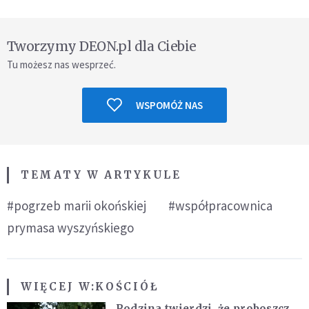
Tworzymy DEON.pl dla Ciebie
Tu możesz nas wesprzeć.
WSPOMÓŻ NAS
TEMATY W ARTYKULE
#pogrzeb marii okońskiej
#współpracownica
prymasa wyszyńskiego
WIĘCEJ W:
KOŚCIÓŁ
Rodzina twierdzi, że proboszcz