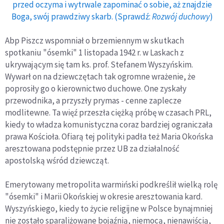
przed oczyma i wytrwale zapominać o sobie, aż znajdzie
Boga, swój prawdziwy skarb. (Sprawdź:
Rozwój duchowy
)
Abp Piszcz wspomniał o brzemiennym w skutkach
spotkaniu "ósemki" 1 listopada 1942 r. w Laskach z
ukrywającym się tam ks. prof. Stefanem Wyszyńskim.
Wywarł on na dziewczętach tak ogromne wrażenie, że
poprosiły go o kierownictwo duchowe. One zyskały
przewodnika, a przyszły prymas - cenne zaplecze
modlitewne. Ta więź przeszła ciężką próbę w czasach PRL,
kiedy to władza komunistyczna coraz bardziej ograniczała
prawa Kościoła. Ofiarą tej polityki padła też Maria Okońska
aresztowana podstępnie przez UB za działalność
apostolską wśród dziewcząt.
Emerytowany metropolita warmiński podkreślił wielką rolę
"ósemki" i Marii Okońskiej w okresie aresztowania kard.
Wyszyńskiego, kiedy to życie religijne w Polsce bynajmniej
nie zostało sparaliżowane bojaźnią, niemocą, nienawiścią,