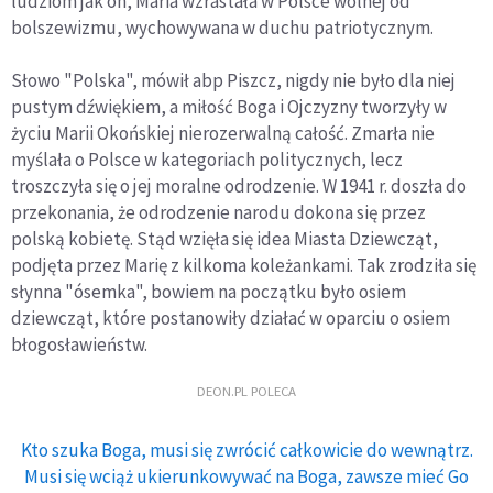
ludziom jak on, Maria wzrastała w Polsce wolnej od
bolszewizmu, wychowywana w duchu patriotycznym.
Słowo "Polska", mówił abp Piszcz, nigdy nie było dla niej
pustym dźwiękiem, a miłość Boga i Ojczyzny tworzyły w
życiu Marii Okońskiej nierozerwalną całość. Zmarła nie
myślała o Polsce w kategoriach politycznych, lecz
troszczyła się o jej moralne odrodzenie. W 1941 r. doszła do
przekonania, że odrodzenie narodu dokona się przez
polską kobietę. Stąd wzięła się idea Miasta Dziewcząt,
podjęta przez Marię z kilkoma koleżankami. Tak zrodziła się
słynna "ósemka", bowiem na początku było osiem
dziewcząt, które postanowiły działać w oparciu o osiem
błogosławieństw.
DEON.PL POLECA
Kto szuka Boga, musi się zwrócić całkowicie do wewnątrz.
Musi się wciąż ukierunkowywać na Boga, zawsze mieć Go