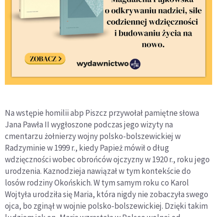
Na wstępie homilii abp Piszcz przywołał pamiętne słowa
Jana Pawła II wygłoszone podczas jego wizyty na
cmentarzu żołnierzy wojny polsko-bolszewickiej w
Radzyminie w 1999 r., kiedy Papież mówił o dług
wdzięczności wobec obrońców ojczyzny w 1920 r., roku jego
urodzenia. Kaznodzieja nawiązał w tym kontekście do
losów rodziny Okońskich. W tym samym roku co Karol
Wojtyła urodziła się Maria, która nigdy nie zobaczyła swego
ojca, bo zginął w wojnie polsko-bolszewickiej. Dzięki takim