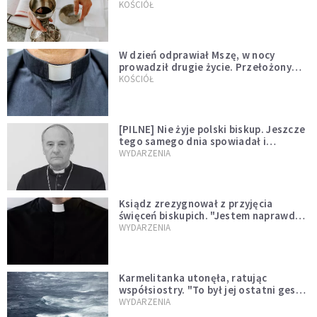
KOŚCIÓŁ
W dzień odprawiał Mszę, w nocy
prowadził drugie życie. Przełożony
kazał mu opuścić zakon
KOŚCIÓŁ
[PILNE] Nie żyje polski biskup. Jeszcze
tego samego dnia spowiadał i
sprawował Mszę świętą
WYDARZENIA
Ksiądz zrezygnował z przyjęcia
święceń biskupich. "Jestem naprawdę
niegodny"
WYDARZENIA
Karmelitanka utonęła, ratując
współsiostry. "To był jej ostatni gest
miłości"
WYDARZENIA