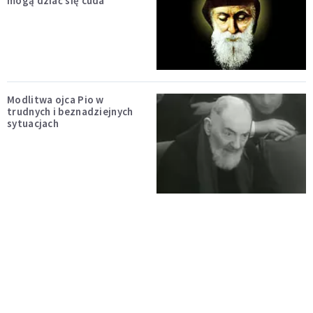
mogą dziać się cuda
Modlitwa ojca Pio w
trudnych i beznadziejnych
sytuacjach