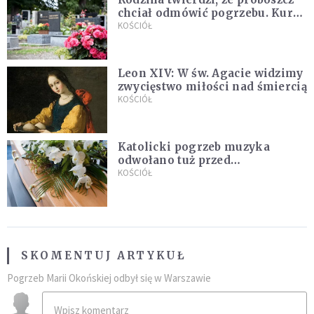
chciał odmówić pogrzebu. Kuria
zapowiada wyjaśnienia
KOŚCIÓŁ
Leon XIV: W św. Agacie widzimy
zwycięstwo miłości nad śmiercią
KOŚCIÓŁ
Katolicki pogrzeb muzyka
odwołano tuż przed
uroczystością. Powodem była
KOŚCIÓŁ
przynależność do masonerii
SKOMENTUJ ARTYKUŁ
Pogrzeb Marii Okońskiej odbył się w Warszawie