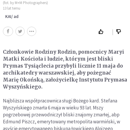
(fot. by M+M Photographers)
13 lat temu
KAI/ ad
Członkowie Rodziny Rodzin, pomocnicy Maryi
Matki Kościoła i ludzie, którym jest bliski
Prymas Tysiąclecia przybyli licznie 11 maja do
archikatedry warszawskiej, aby pożegnać
Marię Okońską, założycielkę Instytutu Prymasa
Wyszyńskiego.
Najbliższa współpracownica sługi Bożego kard. Stefana
Wyszyńskiego zmarła 6 maja w wieku 93 lat. Mszy
pogrzebowej przewodniczył bliski znajomy zmarłej, abp
Edmund Piszcz, emerytowany metropolita warmiński, w
asyście emerytowanego biskupa łowickiego Alojzego