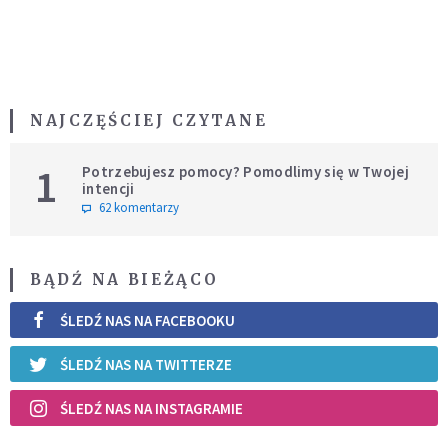
NAJCZĘŚCIEJ CZYTANE
1
Potrzebujesz pomocy? Pomodlimy się w Twojej
intencji
62 komentarzy
BĄDŹ NA BIEŻĄCO
ŚLEDŹ NAS NA FACEBOOKU
ŚLEDŹ NAS NA TWITTERZE
ŚLEDŹ NAS NA INSTAGRAMIE