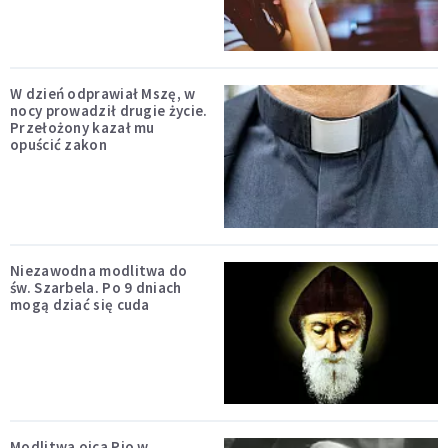
W dzień odprawiał Mszę, w
nocy prowadził drugie życie.
Przełożony kazał mu
opuścić zakon
Niezawodna modlitwa do
św. Szarbela. Po 9 dniach
mogą dziać się cuda
Modlitwa ojca Pio w