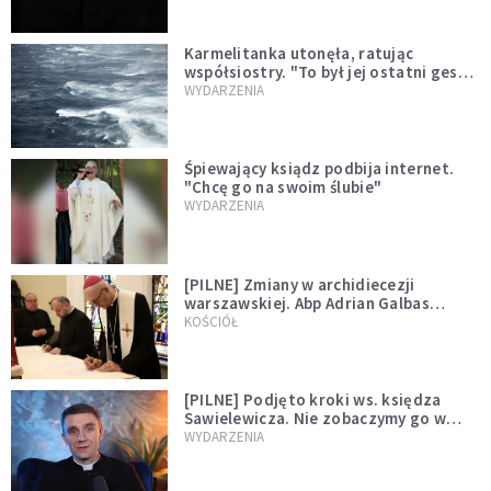
Karmelitanka utonęła, ratując
współsiostry. "To był jej ostatni gest
miłości"
WYDARZENIA
Śpiewający ksiądz podbija internet.
"Chcę go na swoim ślubie"
WYDARZENIA
[PILNE] Zmiany w archidiecezji
warszawskiej. Abp Adrian Galbas
wręczył dekrety nowym proboszczom
KOŚCIÓŁ
[PILNE] Podjęto kroki ws. księdza
Sawielewicza. Nie zobaczymy go w
mediach
WYDARZENIA