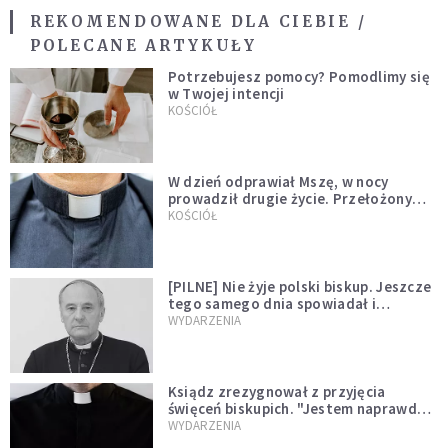
REKOMENDOWANE DLA CIEBIE /
POLECANE ARTYKUŁY
Potrzebujesz pomocy? Pomodlimy się
w Twojej intencji
KOŚCIÓŁ
W dzień odprawiał Mszę, w nocy
prowadził drugie życie. Przełożony
kazał mu opuścić zakon
KOŚCIÓŁ
[PILNE] Nie żyje polski biskup. Jeszcze
tego samego dnia spowiadał i
sprawował Mszę świętą
WYDARZENIA
Ksiądz zrezygnował z przyjęcia
święceń biskupich. "Jestem naprawdę
niegodny"
WYDARZENIA