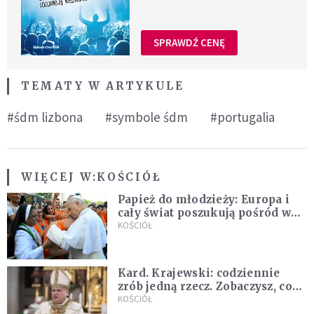
SPRAWDŹ CENĘ
TEMATY W ARTYKULE
#śdm lizbona
#symbole śdm
#portugalia
WIĘCEJ W:
KOŚCIÓŁ
Papież do młodzieży: Europa i
cały świat poszukują pośród was
nowych świętych
KOŚCIÓŁ
Kard. Krajewski: codziennie
zrób jedną rzecz. Zobaczysz, co
stanie się z twoim życiem
KOŚCIÓŁ