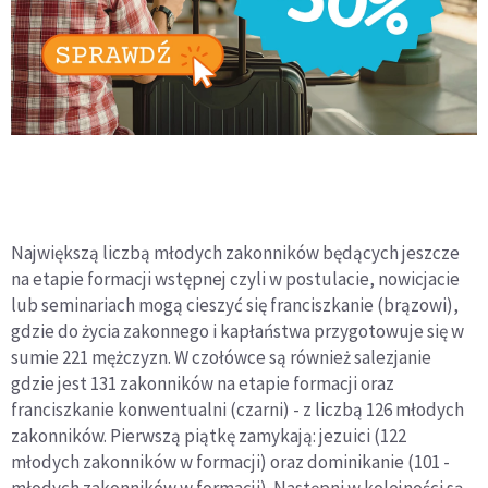
Największą liczbą młodych zakonników będących jeszcze
na etapie formacji wstępnej czyli w postulacie, nowicjacie
lub seminariach mogą cieszyć się franciszkanie (brązowi),
gdzie do życia zakonnego i kapłaństwa przygotowuje się w
sumie 221 mężczyzn. W czołówce są również salezjanie
gdzie jest 131 zakonników na etapie formacji oraz
franciszkanie konwentualni (czarni) - z liczbą 126 młodych
zakonników. Pierwszą piątkę zamykają: jezuici (122
młodych zakonników w formacji) oraz dominikanie (101 -