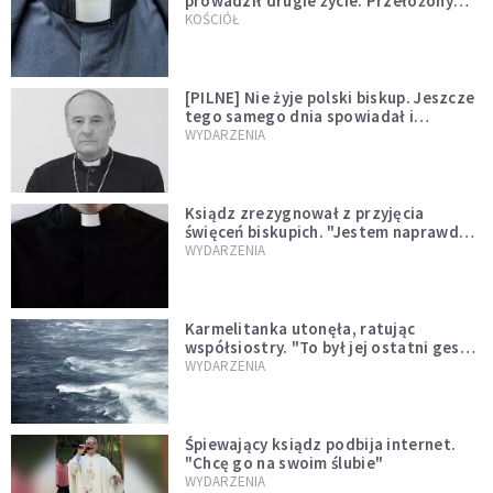
prowadził drugie życie. Przełożony
kazał mu opuścić zakon
KOŚCIÓŁ
[PILNE] Nie żyje polski biskup. Jeszcze
tego samego dnia spowiadał i
sprawował Mszę świętą
WYDARZENIA
Ksiądz zrezygnował z przyjęcia
święceń biskupich. "Jestem naprawdę
niegodny"
WYDARZENIA
Karmelitanka utonęła, ratując
współsiostry. "To był jej ostatni gest
miłości"
WYDARZENIA
Śpiewający ksiądz podbija internet.
"Chcę go na swoim ślubie"
WYDARZENIA