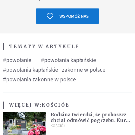
WSPOMÓŻ NAS
TEMATY W ARTYKULE
#powołanie
#powołania kapłańskie
#powołania kapłańskie i zakonne w polsce
#powołania zakonne w polsce
WIĘCEJ W:
KOŚCIÓŁ
Rodzina twierdzi, że proboszcz
chciał odmówić pogrzebu. Kuria
zapowiada wyjaśnienia
KOŚCIÓŁ