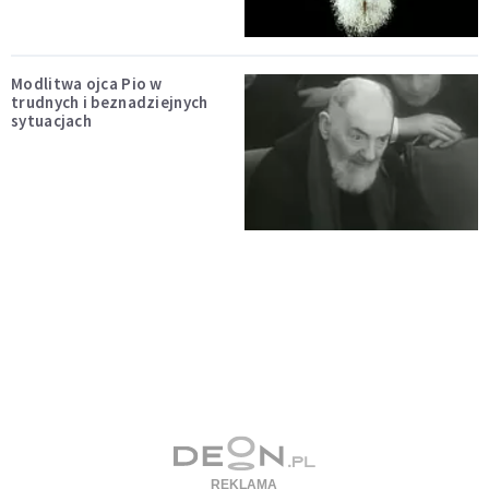
Modlitwa ojca Pio w
trudnych i beznadziejnych
sytuacjach