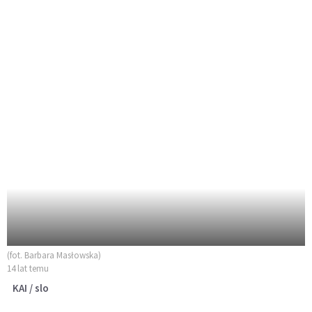
(fot. Barbara Masłowska)
14 lat temu
KAI / slo