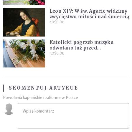
Leon XIV: W św. Agacie widzimy
zwycięstwo miłości nad śmiercią
KOŚCIÓŁ
Katolicki pogrzeb muzyka
odwołano tuż przed
uroczystością. Powodem była
KOŚCIÓŁ
przynależność do masonerii
SKOMENTUJ ARTYKUŁ
Powołania kapłańskie i zakonne w Polsce