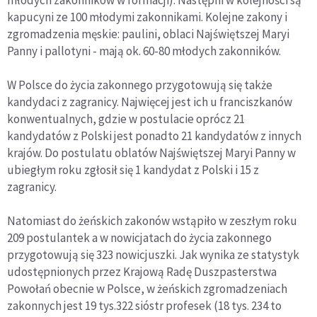
młodych zakonników w formacji). Następni w kolejności są
kapucyni ze 100 młodymi zakonnikami. Kolejne zakony i
zgromadzenia męskie: paulini, oblaci Najświętszej Maryi
Panny i pallotyni - mają ok. 60-80 młodych zakonników.
W Polsce do życia zakonnego przygotowują się także
kandydaci z zagranicy. Najwięcej jest ich u franciszkanów
konwentualnych, gdzie w postulacie oprócz 21
kandydatów z Polski jest ponadto 21 kandydatów z innych
krajów. Do postulatu oblatów Najświętszej Maryi Panny w
ubiegłym roku zgłosił się 1 kandydat z Polski i 15 z
zagranicy.
Natomiast do żeńskich zakonów wstąpiło w zeszłym roku
209 postulantek a w nowicjatach do życia zakonnego
przygotowują się 323 nowicjuszki. Jak wynika ze statystyk
udostępnionych przez Krajową Radę Duszpasterstwa
Powołań obecnie w Polsce, w żeńskich zgromadzeniach
zakonnych jest 19 tys.322 sióstr profesek (18 tys. 234 to