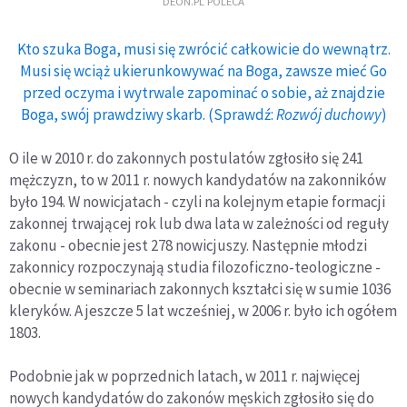
DEON.PL POLECA
Kto szuka Boga, musi się zwrócić całkowicie do wewnątrz.
Musi się wciąż ukierunkowywać na Boga, zawsze mieć Go
przed oczyma i wytrwale zapominać o sobie, aż znajdzie
Boga, swój prawdziwy skarb. (Sprawdź:
Rozwój duchowy
)
O ile w 2010 r. do zakonnych postulatów zgłosiło się 241
mężczyzn, to w 2011 r. nowych kandydatów na zakonników
było 194. W nowicjatach - czyli na kolejnym etapie formacji
zakonnej trwającej rok lub dwa lata w zależności od reguły
zakonu - obecnie jest 278 nowicjuszy. Następnie młodzi
zakonnicy rozpoczynają studia filozoficzno-teologiczne -
obecnie w seminariach zakonnych kształci się w sumie 1036
kleryków. A jeszcze 5 lat wcześniej, w 2006 r. było ich ogółem
1803.
Podobnie jak w poprzednich latach, w 2011 r. najwięcej
nowych kandydatów do zakonów męskich zgłosiło się do